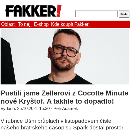
Oblasti
To nej!
E-shop
Kde koupit Fakker!
Pustili jsme Zellerovi z Cocotte Minute
nové Kryštof. A takhle to dopadlo!
Vydáno: 25.10.2021 15:30 - Petr Adámek
V rubrice Ušní průplach v listopadovém čísle
našeho bratrského časopisu Spark dostal prostor