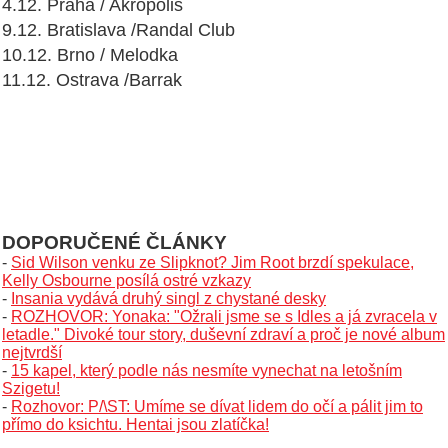
4.12. Praha / Akropolis
9.12. Bratislava /Randal Club
10.12. Brno / Melodka
11.12. Ostrava /Barrak
DOPORUČENÉ ČLÁNKY
-
Sid Wilson venku ze Slipknot? Jim Root brzdí spekulace,
Kelly Osbourne posílá ostré vzkazy
-
Insania vydává druhý singl z chystané desky
-
ROZHOVOR: Yonaka: "Ožrali jsme se s Idles a já zvracela v
letadle." Divoké tour story, duševní zdraví a proč je nové album
nejtvrdší
-
15 kapel, který podle nás nesmíte vynechat na letošním
Szigetu!
-
Rozhovor: P/\ST: Umíme se dívat lidem do očí a pálit jim to
přímo do ksichtu. Hentai jsou zlatíčka!