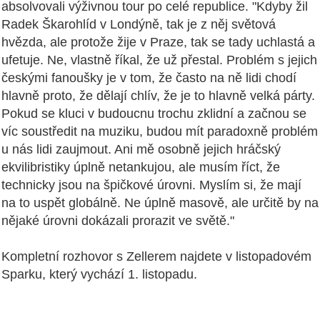
absolvovali výživnou tour po celé republice. "Kdyby žil
Radek Škarohlíd v Londýně, tak je z něj světová
hvězda, ale protože žije v Praze, tak se tady uchlastá a
ufetuje. Ne, vlastně říkal, že už přestal. Problém s jejich
českými fanoušky je v tom, že často na ně lidi chodí
hlavně proto, že dělají chlív, že je to hlavně velká párty.
Pokud se kluci v budoucnu trochu zklidní a začnou se
víc soustředit na muziku, budou mít paradoxně problém
u nás lidi zaujmout. Ani mě osobně jejich hráčský
ekvilibristiky úplně netankujou, ale musím říct, že
technicky jsou na špičkové úrovni. Myslím si, že mají
na to uspět globálně. Ne úplně masově, ale určitě by na
nějaké úrovni dokázali prorazit ve světě."
Kompletní rozhovor s Zellerem najdete v listopadovém
Sparku, který vychází 1. listopadu.