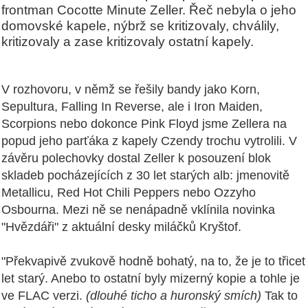
frontman Cocotte Minute Zeller. Řeč nebyla o jeho
domovské kapele, nýbrž se kritizovaly, chválily,
kritizovaly a zase kritizovaly ostatní kapely.
V rozhovoru, v němž se řešily bandy jako Korn,
Sepultura, Falling In Reverse, ale i Iron Maiden,
Scorpions nebo dokonce Pink Floyd jsme Zellera na
popud jeho parťáka z kapely Czendy trochu vytrolili. V
závěru polechovky dostal Zeller k posouzení blok
skladeb pocházejících z 30 let starých alb: jmenovitě
Metallicu, Red Hot Chili Peppers nebo Ozzyho
Osbourna. Mezi ně se nenápadně vklínila novinka
"Hvězdáři" z aktuální desky miláčků Kryštof.
"Překvapivě zvukově hodně bohatý, na to, že je to třicet
let starý. Anebo to ostatní byly mizerný kopie a tohle je
ve FLAC verzi.
(dlouhé ticho a huronský smích)
Tak to