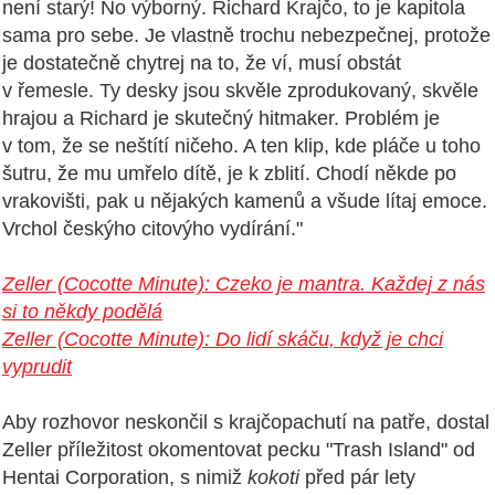
není starý! No výborný. Richard Krajčo, to je kapitola
sama pro sebe. Je vlastně trochu nebezpečnej, protože
je dostatečně chytrej na to, že ví, musí obstát
v řemesle. Ty desky jsou skvěle zprodukovaný, skvěle
hrajou a Richard je skutečný hitmaker. Problém je
v tom, že se neštítí ničeho. A ten klip, kde pláče u toho
šutru, že mu umřelo dítě, je k zblití. Chodí někde po
vrakovišti, pak u nějakých kamenů a všude lítaj emoce.
Vrchol českýho citovýho vydírání."
Zeller (Cocotte Minute): Czeko je mantra. Každej z nás
si to někdy podělá
Zeller (Cocotte Minute): Do lidí skáču, když je chci
vyprudit
Aby rozhovor neskončil s krajčopachutí na patře, dostal
Zeller příležitost okomentovat pecku "Trash Island" od
Hentai Corporation, s nimiž
kokoti
před pár lety