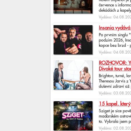
Kolem Slipknot je
července s informa
dekádách z kapely
Vydáno: 04.08.202
Insania vydává
Po prvním singlu 
podzim 2026, Insan
kopce bez brzd - po
Vydáno: 04.08.202
ROZHOVOR: Yona
Divoké tour sto
Brighton, turné, l
Theresou Jarvis z
duševní zdraví až 
Vydáno: 03.08.202
15 kapel, který
Sziget je sice pov
maďarském ostrově 
to. Vybrala jsem p
Vydáno: 02.08.202