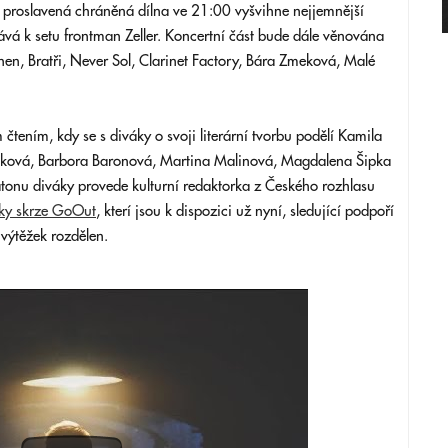
ě proslavená chráněná dílna ve 21:00 vyšvihne nejjemnější
vá k setu frontman Zeller. Koncertní část bude dále věnována
en, Bratři, Never Sol, Clarinet Factory, Bára Zmeková, Malé
tením, kdy se s diváky o svoji literární tvorbu podělí Kamila
íková, Barbora Baronová, Martina Malinová, Magdalena Šipka
atonu diváky provede kulturní redaktorka z Českého rozhlasu
ky skrze GoOut
, kterí jsou k dispozici už nyní, sledující podpoří
výtěžek rozdělen.