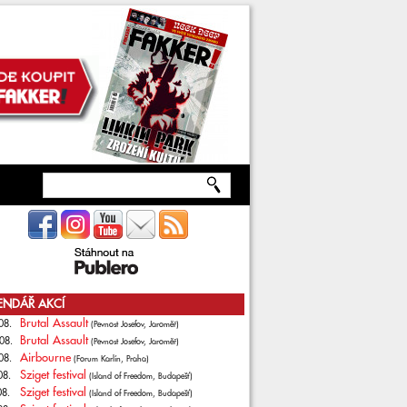
ENDÁŘ AKCÍ
Brutal Assault
08.
(Pevnost Josefov, Jaroměř)
Brutal Assault
08.
(Pevnost Josefov, Jaroměř)
Airbourne
08.
(Forum Karlín, Praha)
Sziget festival
08.
(Island of Freedom, Budapešť)
Sziget festival
08.
(Island of Freedom, Budapešť)