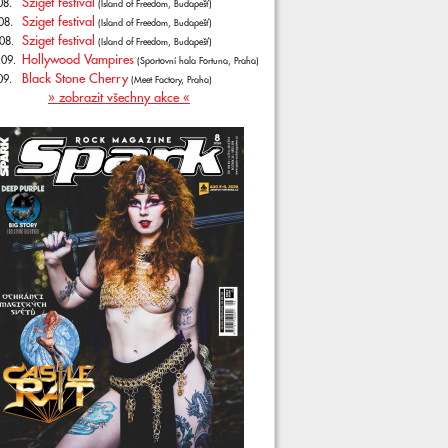
Sziget festival
08.
(Island of Freedom, Budapešť)
Sziget festival
08.
(Island of Freedom, Budapešť)
Sziget festival
08.
(Island of Freedom, Budapešť)
Hollywood Vampires
.09.
(Sportovní hala Fortuna, Praha)
Black Stone Cherry
09.
(Meet Factory, Praha)
» zobrazit všechny akce «