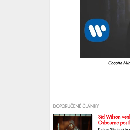
Cocotte Min
DOPORUČENÉ ČLÁNKY
Sid Wilson venk
Osbourne posíl