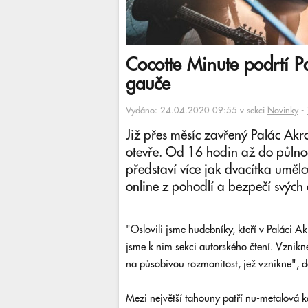
Cocotte Minute podrtí P
gauče
Vydáno: 24.04.2020 09:55 v sekci
Novinky
-
Již přes měsíc zavřený Palác Akr
otevře. Od 16 hodin až do půlno
představí více jak dvacítka umělc
online z pohodlí a bezpečí svýc
"Oslovili jsme hudebníky, kteří v Paláci Akr
jsme k nim sekci autorského čtení. Vznikne
na působivou rozmanitost, jež vznikne", d
Mezi největší tahouny patří nu-metalová k