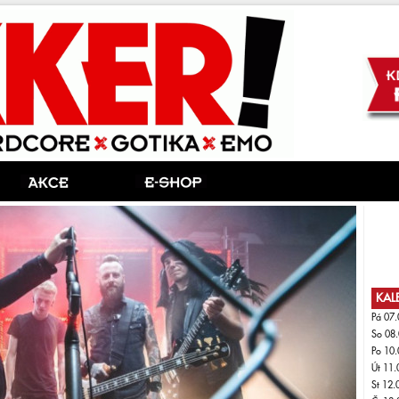
KAL
Pá 07.
So 08.
Po 10.
Út 11.
St 12.