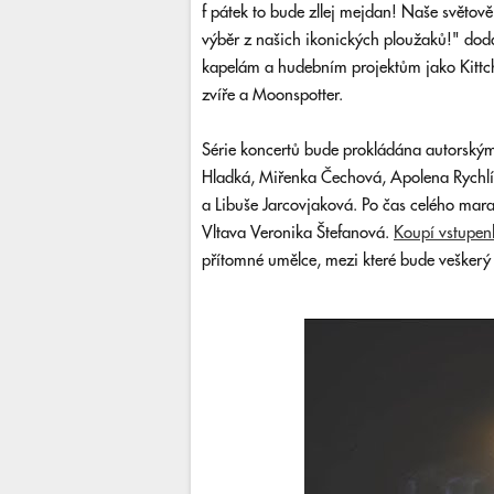
f pátek to bude zllej mejdan! Naše světov
výběr z našich ikonických ploužaků!" dodá
kapelám a hudebním projektům jako Kittch
zvíře a Moonspotter.
Série koncertů bude prokládána autorským č
Hladká, Miřenka Čechová, Apolena Rychl
a Libuše Jarcovjaková. Po čas celého mar
Vltava Veronika Štefanová.
Koupí vstupen
přítomné umělce, mezi které bude veškerý 