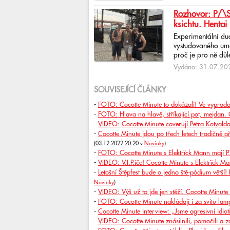
Rozhovor: P/\ST
ksichtu. Hentai 
Experimentální du
vystudovaného uměl
proč je pro ně důlež
Vydáno: 31.07.202
SOUVISEJÍCÍ ČLÁNKY
-
FOTO: Cocotte Minute to dokázali! Ve vyprodan
-
FOTO: Hlava na hlavě, stříkající pot, mejdan. 
-
VIDEO: Cocotte Minute coverují Petra Kotvalda.
-
Cocotte Minute jdou po třech letech tradičně p
(03.12.2022 20:20 v
Novinky
)
-
FOTO: Cocotte Minute s Elektrïck Mann mají P.O
-
VIDEO: V.I.P.iče! Cocotte Minute s Elektrïck M
-
Letošní Štěpfest bude o jedno ště-pódium větší!
Novinky
)
-
VIDEO: Výš už to jde jen stěží. Cocotte Minute
-
FOTO: Cocotte Minute nakládají i za svitu lamp
-
Cocotte Minute interview: „Jsme agresivní idio
-
VIDEO: Cocotte Minute znásilnili, pomočili a z