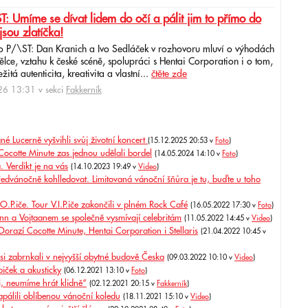
: Umíme se dívat lidem do očí a pálit jim to přímo do
jsou zlatíčka!
o P/\ST: Dan Kranich a Ivo Sedláček v rozhovoru mluví o výhodách
ce, vztahu k české scéně, spolupráci s Hentai Corporation i o tom,
itá autenticita, kreativita a vlastní...
čtěte zde
6 13:31 v sekci
Fakkerník
é Lucerně vyšvihli svůj životní koncert
(15.12.2025 20:53 v
Foto
)
Cocotte Minute zas jednou udělali bordel
(14.05.2024 14:10 v
Foto
)
 Verdikt je na vás
(14.10.2023 19:49 v
Video
)
ředvánočně kohlledovat. Limitovaná vánoční šňůra je tu, buďte u toho
.P.iče. Tour V.I.P.iče zakončili v plném Rock Café
(16.05.2022 17:30 v
Foto
)
ann a Vojtaanem se společně vysmívají celebritám
(11.05.2022 14:45 v
Video
)
 Dorazí Cocotte Minute, Hentai Corporation i Stellaris
(21.04.2022 10:45 v
 si zabrnkali v nejvyšší obytné budově Česka
(09.03.2022 10:10 v
Video
)
iček a akusticky
(06.12.2021 13:10 v
Foto
)
ti, neumíme hrát klidně“
(02.12.2021 20:15 v
Fakkerník
)
apálili oblíbenou vánoční koledu
(18.11.2021 15:10 v
Video
)