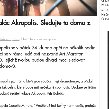
Čt 13.
Pá 14.
So 15.
Ne 06
Út 15.
alác Akropolis. Sledujte to doma z
Tisková zpráva
| foto: facebook interpreta
opolis se v pátek 24. dubna opět na několik hodin
ci se v rámci události nazvané Art Maraton
ů, jejichž tvorbu budou diváci moci sledovat
h domovů.
opolis již hráli a kteří jsou součástí její dramaturgie, a přidali
 tak celek, který bude mít nečekané spojitosti. Osobně se těším
odává ředitel Paláce Akropolis Petr Boháč.
apela Cocotte Minute. "Vražte už teď kefíry na mrazák, protože