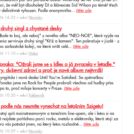
 posledních pár dní pořádně dusno. Americký server TMZ přišel 31.
cí, že měl být dlouholetý DJ a klávesista Sid Wilson po téměř třech
 definitivně vyhozen. Podle anonymního...
čtěte zde
6 16:32 v sekci
Novinky
 druhý singl z chystané desky
"Bude to boj, ale neboj" z nového alba "NEO-NOE", které vyjde na
ia servíruje druhý singl "Kříž a kamení". Ten pokračuje v jízdě - z
 sarkastické koleji, na které sviští celé...
čtěte zde
6 11:10 v sekci
Video
ka: "Ožrali jsme se s Idles a já zvracela v letadle."
ry, duševní zdraví a proč je nové album nejtvrdší
aryngitida i nová deska Until You’re Satisfied. Se zpěvačkou
 Yonaka jsme na Rock for People probrali všechno od hudby přes
po to, proč miluje koncerty v Praze.
čtěte zde
6 10:20 v sekci
Fakkerník
 podle nás nesmíte vynechat na letošním Szigetu!
ěstný spíš mainstreamovým a tanečním line-upem, ale i letos si na
najdete pořádnou porci rocku, metalu a elektroniky, která stojí za
ro vás patnáct jmen, na který letos rozhodně...
čtěte zde
6 10:29 v sekci
Novinky