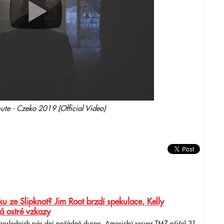
ute - Czeko 2019 (Official Video)
u ze Slipknot? Jim Root brzdí spekulace, Kelly
á ostré vzkazy