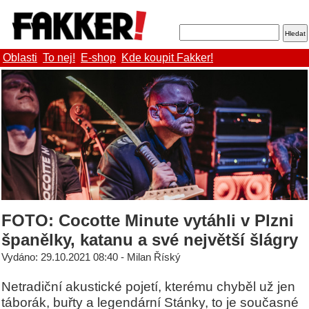
Oblasti
To nej!
E-shop
Kde koupit Fakker!
FOTO: Cocotte Minute vytáhli v Plzni
španělky, katanu a své největší šlágry
Vydáno: 29.10.2021 08:40 - Milan Říský
Netradiční akustické pojetí, kterému chyběl už jen
táborák, buřty a legendární Stánky, to je současné