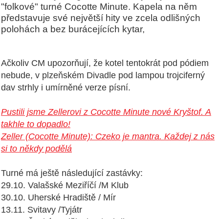
"folkové" turné Cocotte Minute. Kapela na něm
představuje své největší hity ve zcela odlišných
polohách a bez burácejících kytar,
Ačkoliv CM upozorňují, že kotel tentokrát pod pódiem
nebude, v plzeňském Divadle pod lampou trojciferný
dav strhly i umírněné verze písní.
Pustili jsme Zellerovi z Cocotte Minute nové Kryštof. A
takhle to dopadlo!
Zeller (Cocotte Minute): Czeko je mantra. Každej z nás
si to někdy podělá
Turné má ještě následující zastávky:
29.10. Valašské Meziříčí /M Klub
30.10. Uherské Hradiště / Mír
13.11. Svitavy /Tyjátr