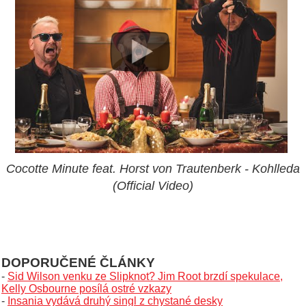
Cocotte Minute feat. Horst von Trautenberk - Kohlleda
(Official Video)
DOPORUČENÉ ČLÁNKY
-
Sid Wilson venku ze Slipknot? Jim Root brzdí spekulace,
Kelly Osbourne posílá ostré vzkazy
-
Insania vydává druhý singl z chystané desky