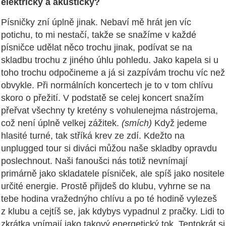
elektricky a akusticky?
Písničky zní úplně jinak. Nebaví mě hrát jen víc
potichu, to mi nestačí, takže se snažíme v každé
písničce udělat něco trochu jinak, podívat se na
skladbu trochu z jiného úhlu pohledu. Jako kapela si u
toho trochu odpočineme a já si zazpívám trochu víc než
obvykle. Při normálních koncertech je to v tom chlívu
skoro o přežití. V podstatě se celej koncert snažím
přeřvat všechny ty kretény s vohulenejma nástrojema,
což není úplně velkej zážitek.
(smích)
Když jedeme
hlasité turné, tak stříká krev ze zdí. Kdežto na
unplugged tour si diváci můžou naše skladby opravdu
poslechnout. Naši fanoušci nás totiž nevnímají
primárně jako skladatele písniček, ale spíš jako nositele
určité energie. Prostě přijdeš do klubu, vyhrne se na
tebe hodina vražednýho chlívu a po té hodině vylezeš
z klubu a cejtíš se, jak kdybys vypadnul z pračky. Lidi to
zkrátka vnímají jako takový energetický tok. Tentokrát si