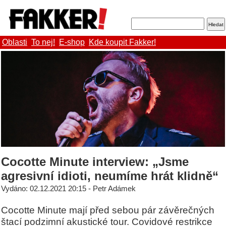
Oblasti
To nej!
E-shop
Kde koupit Fakker!
Cocotte Minute interview: „Jsme
agresivní idioti, neumíme hrát klidně“
Vydáno: 02.12.2021 20:15 - Petr Adámek
Cocotte Minute mají před sebou pár závěrečných
štací podzimní akustické tour. Covidové restrikce