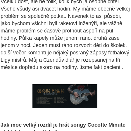
Vcelku dost, ale ne tolik, kolik bych já osobně chtěl.
Všeho všudy asi dvacet hodin. My máme obecně velkej
problém se společně potkat. Navenek to asi působí,
jako bychom všichni byli raketoví inženýři, ale vážně
máme problém se časově protnout aspoň na půl
hodiny. Půlka kapely může jenom ráno, druhá zase
jenom v noci. Jeden musí ráno rozvozit děti do školek,
další večer komentuje nějaký posraný zápasy fotbalový
Ligy mistrů. Můj a Czendův diář je rozepsanej na tři
měsíce dopředu skoro na hodiny. Jsme fakt pacienti.
Jak moc velký rozdíl je hrát songy Cocotte Minute