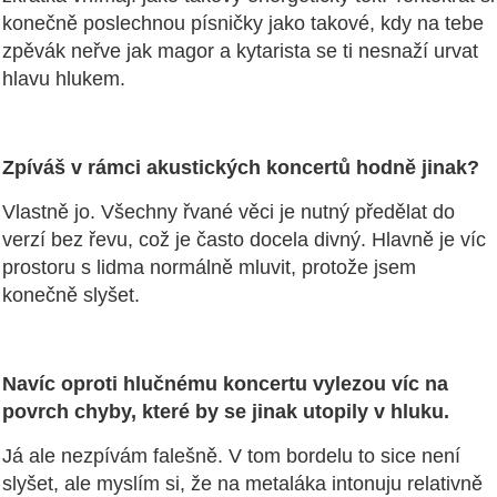
konečně poslechnou písničky jako takové, kdy na tebe
zpěvák neřve jak magor a kytarista se ti nesnaží urvat
hlavu hlukem.
Zpíváš v rámci akustických koncertů hodně jinak?
Vlastně jo. Všechny řvané věci je nutný předělat do
verzí bez řevu, což je často docela divný. Hlavně je víc
prostoru s lidma normálně mluvit, protože jsem
konečně slyšet.
Navíc oproti hlučnému koncertu vylezou víc na
povrch chyby, které by se jinak utopily v hluku.
Já ale nezpívám falešně. V tom bordelu to sice není
slyšet, ale myslím si, že na metaláka intonuju relativně