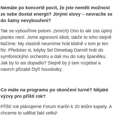
Nemáte po koncertě pocit, že jste neměli možnost
ze sebe dostat energii? Jinými slovy – nevracíte se
do šatny nevybouření?
Tak se vybouříme potom.
(smích)
Ono to ale zas úplný
pianko není. Jsme agresivní idioti, takže to toho stejně
tlačíme. My vlastně neumíme hrát klidně v tom je ten
fór. Představ si, kdyby šel Dimebag Darrell hrát do
symfonickýho orchestru a dali mu do ruky španělku.
Jak by to asi dopadlo? Stejně by ji tam rozjebal a
navrch přizabil čtyři houslistky.
Co máte na programu po skončení turné? Nějaké
výzvy pro příští rok?
Příští rok plánujeme Forum Karlín k 20 letům kapely. A
chceme to udělat fakt velký!