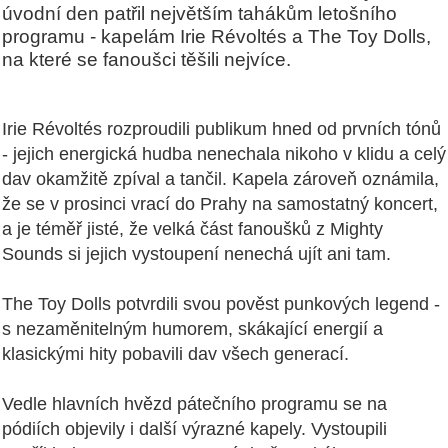
úvodní den patřil největším tahákům letošního
programu - kapelám Irie Révoltés a The Toy Dolls,
na které se fanoušci těšili nejvíce.
Irie Révoltés rozproudili publikum hned od prvních tónů
- jejich energická hudba nenechala nikoho v klidu a celý
dav okamžitě zpíval a tančil. Kapela zároveň oznámila,
že se v prosinci vrací do Prahy na samostatný koncert,
a je téměř jisté, že velká část fanoušků z Mighty
Sounds si jejich vystoupení nenechá ujít ani tam.
The Toy Dolls potvrdili svou pověst punkových legend -
s nezaměnitelným humorem, skákající energií a
klasickými hity pobavili dav všech generací.
Vedle hlavních hvězd pátečního programu se na
pódiích objevily i další výrazné kapely. Vystoupili