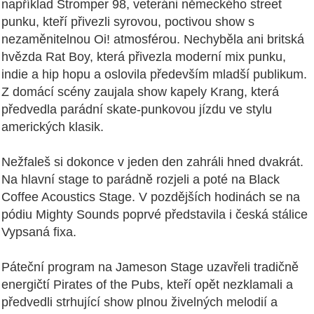
například Stromper 98, veteráni německého street
punku, kteří přivezli syrovou, poctivou show s
nezaměnitelnou Oi! atmosférou. Nechyběla ani britská
hvězda Rat Boy, která přivezla moderní mix punku,
indie a hip hopu a oslovila především mladší publikum.
Z domácí scény zaujala show kapely Krang, která
předvedla parádní skate-punkovou jízdu ve stylu
amerických klasik.
Nežfaleš si dokonce v jeden den zahráli hned dvakrát.
Na hlavní stage to parádně rozjeli a poté na Black
Coffee Acoustics Stage. V pozdějších hodinách se na
pódiu Mighty Sounds poprvé představila i česká stálice
Vypsaná fixa.
Páteční program na Jameson Stage uzavřeli tradičně
energičtí Pirates of the Pubs, kteří opět nezklamali a
předvedli strhující show plnou živelných melodií a