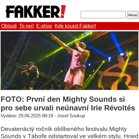
Oblasti
To nej!
E-shop
Kde koupit Fakker!
FOTO: První den Mighty Sounds si
pro sebe urvali neúnavní Irie Révoltés
Vydáno: 29.06.2025 08:18 - Josef Soukup
Devatenáctý ročník oblíbeného festivalu Mighty
Sounds v Táboře odstartoval ve velkém stylu. Hned