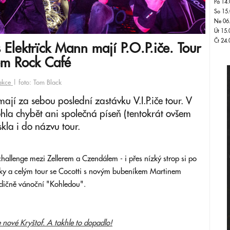
Pá 14.
So 15.
Ne 06
Út 15.
Čt 24.
Elektrïck Mann mají P.O.P.iče. Tour
ném Rock Café
akce
| foto: Tom Black
ají za sebou poslední zastávku V.I.P.iče tour. V
a chybět ani společná píseň (tentokrát ovšem
skla i do názvu tour.
allenge mezi Zellerem a Czendálem - i přes nízký strop si po
šky a celým tour se Cocotti s novým bubeníkem Martinem
adičně vánoční "Kohledou".
e nové Kryštof. A takhle to dopadlo!