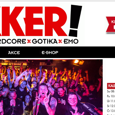
KAL
So 08.
Po 10.
Út 11.
St 12.
Čt 13.