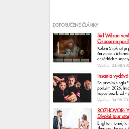
DOPORUČENÉ ČLÁNKY
Sid Wilson venk
Osbourne posíl
Kolem Slipknot je
července s informa
dekádách z kapely
Vydáno: 04.08.202
Insania vydává
Po prvním singlu 
podzim 2026, Insan
kopce bez brzd - po
Vydáno: 04.08.202
ROZHOVOR: Yona
Divoké tour sto
Brighton, turné, l
Theresou Jarvis z