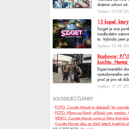
duševní zdraví až 
Vydáno: 03.08.202
15 kapel, který
Sziget je sice pov
maďarském ostrově 
to. Vybrala jsem p
Vydáno: 02.08.202
Rozhovor: P/\ST
ksichtu. Hentai 
Experimentální du
vystudovaného uměl
proč je pro ně důlež
Vydáno: 31.07.202
SOUVISEJÍCÍ ČLÁNKY
-
FOTO: Cocotte Minute to dokázali! Ve vyprodan
-
FOTO: Hlava na hlavě, stříkající pot, mejdan. 
-
VIDEO: Cocotte Minute coverují Petra Kotvalda.
-
Cocotte Minute jdou po třech letech tradičně p