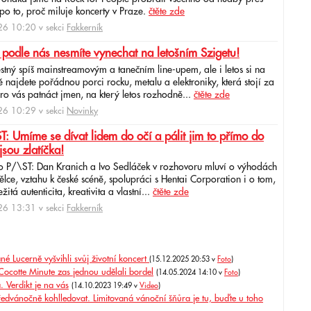
po to, proč miluje koncerty v Praze.
čtěte zde
6 10:20 v sekci
Fakkerník
 podle nás nesmíte vynechat na letošním Szigetu!
ěstný spíš mainstreamovým a tanečním line-upem, ale i letos si na
najdete pořádnou porci rocku, metalu a elektroniky, která stojí za
ro vás patnáct jmen, na který letos rozhodně...
čtěte zde
6 10:29 v sekci
Novinky
: Umíme se dívat lidem do očí a pálit jim to přímo do
jsou zlatíčka!
o P/\ST: Dan Kranich a Ivo Sedláček v rozhovoru mluví o výhodách
ce, vztahu k české scéně, spolupráci s Hentai Corporation i o tom,
itá autenticita, kreativita a vlastní...
čtěte zde
6 13:31 v sekci
Fakkerník
é Lucerně vyšvihli svůj životní koncert
(15.12.2025 20:53 v
Foto
)
Cocotte Minute zas jednou udělali bordel
(14.05.2024 14:10 v
Foto
)
 Verdikt je na vás
(14.10.2023 19:49 v
Video
)
ředvánočně kohlledovat. Limitovaná vánoční šňůra je tu, buďte u toho