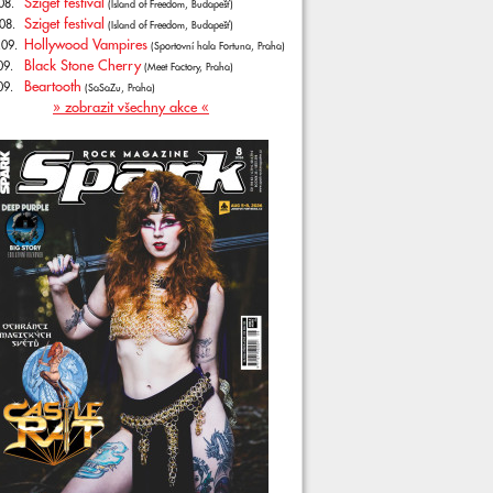
Sziget festival
08.
(Island of Freedom, Budapešť)
Sziget festival
08.
(Island of Freedom, Budapešť)
Hollywood Vampires
.09.
(Sportovní hala Fortuna, Praha)
Black Stone Cherry
09.
(Meet Factory, Praha)
Beartooth
09.
(SaSaZu, Praha)
» zobrazit všechny akce «