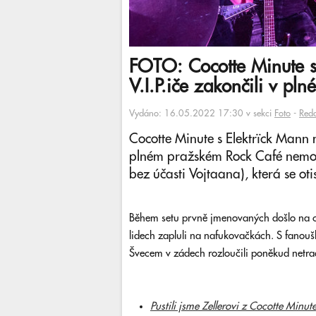
FOTO: Cocotte Minute s 
V.I.P.iče zakončili v pl
Vydáno: 16.05.2022 17:30 v sekci
Foto
-
Red
Cocotte Minute s Elektrïck Mann m
plném pražském Rock Café nemohl
bez účasti Vojtaana), která se oti
Během setu prvně jmenovaných došlo na ch
lidech zapluli na nafukovačkách. S fanou
Švecem v zádech rozloučili poněkud netr
Pustili jsme Zellerovi z Cocotte Minut