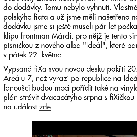
do dodávky. Tomu nebylo vyhnutí. Vlastně
polskýho fiata a už jsme měli našetřeno
dodávku jsme si ještě museli pár let počk
klipu frontman Márdi, pro nějž je tento si
písničkou z nového alba "Ideál", které p
v pátek 22. května.
Vypsaná fiXa svou novou desku pokřtí 20
Areálu 7, než vyrazí po republice na Ideál 
fanoušci budou moci pořídit také na vinylo
plán strávit dvacacátýho srpna s fiXičkou
na událost
zde
.