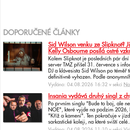
DOPORUČENÉ ČLÁNKY
Sid Wilson venku ze Slipknot? J
Kelly Osbourne posílá ostré vzk
Kolem Slipknot je posledních pár dn
server TMZ přišel 31. července s info
DJ a klávesista Sid Wilson po téměř 
definitivně vyhozen. Podle anonymní
Vydáno: 04.08.2026 16:32 v sekci
No
Insania vydává druhý singl z c
Po prvním singlu "Bude to boj, ale 
NOE", které vyjde na podzim 2026, In
"Kříž a kamení". Ten pokračuje v jíz
sarkastické koleji, na které sviští celé.
Vydáno: 04.08.2026 11:10 v sekci
Vi