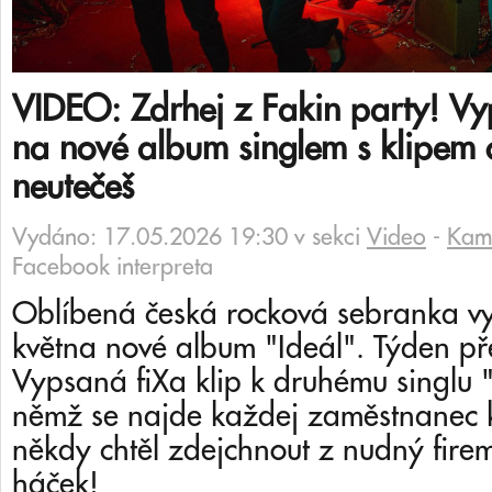
VIDEO: Zdrhej z Fakin party! Vy
na nové album singlem s klipem o
neutečeš
Vydáno: 17.05.2026 19:30 v sekci
Video
-
Kami
Facebook interpreta
Oblíbená česká rocková sebranka vy
května nové album "Ideál". Týden pře
Vypsaná fiXa klip k druhému singlu "
němž se najde každej zaměstnanec k
někdy chtěl zdejchnout z nudný firem
háček!