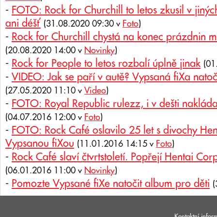
-
FOTO: Rock for Churchill to letos zkusil v jiný
ani déšť
(31.08.2020 09:30 v
Foto
)
-
Rock for Churchill chystá na konec prázdnin mi
(20.08.2020 14:00 v
Novinky
)
-
Rock for People to letos rozbalí úplně jinak
(01
-
VIDEO: Jak se paří v autě? Vypsaná fiXa natoči
(27.05.2020 11:10 v
Video
)
-
FOTO: Royal Republic rulezz, i v dešti nakláda
(04.07.2016 12:00 v
Foto
)
-
FOTO: Rock Café oslavilo 25 let s divochy Hen
Vypsanou fiXou
(11.01.2016 14:15 v
Foto
)
-
Rock Café slaví čtvrtstoletí. Popřejí Hentai Co
(06.01.2016 11:00 v
Novinky
)
-
Pomozte Vypsané fiXe natočit album pro děti
(
Kontaktní infor