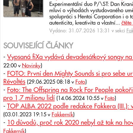
Experimentální duo P/\ST: Dan Krani
mluví o výhodách vystudovaného uměl
spolupráci s Hentai Corporation i o t
autenticita, kreativita a vlastní...
čtěte
Vydáno: 31.07.2026 13:31 v sekci
Fa
SOUVISEJÍCÍ ČLÁNKY
-
Vypsaná fiXa vydává devadesátkový songy na
22:00 v
Novinky
)
-
FOTO: První den Mighty Sounds si pro sebe urv
Révoltés
(29.06.2025 08:18 v
Foto
)
-
Foto: The Offspring na Rock For People pokořil
pro 1,7 milionu lidí
(14.06.2024 10:55 v
Foto
)
-
TOP ALBA 2022 podle redakce Fakkera (III.): 
(03.01.2023 19:15 v
Fakkerník
)
-
10 důvodů, proč rok 2020 nebyl až tak na ho
Fakkerník
)