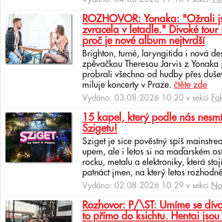
ROZHOVOR: Yonaka: "Ožrali jsm
zvracela v letadle." Divoké tour 
proč je nové album nejtvrdší
Brighton, turné, laryngitida i nová de
zpěvačkou Theresou Jarvis z Yonaka 
probrali všechno od hudby přes dušev
miluje koncerty v Praze.
čtěte zde
Vydáno: 03.08.2026 10:20 v sekci
Fa
15 kapel, který podle nás nesmí
Szigetu!
Sziget je sice pověstný spíš mainstr
upem, ale i letos si na maďarském os
rocku, metalu a elektroniky, která sto
patnáct jmen, na který letos rozhodně
Vydáno: 02.08.2026 10:29 v sekci
No
Rozhovor: P/\ST: Umíme se dívat
to přímo do ksichtu. Hentai jsou 