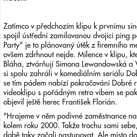
Zatímco v předchozím klipu k prvnímu sing
spojil ústřední zamilovanou dvojici ping 
Party" je to plánovaný útěk z firemního 
ovšem zdrhnout nejde. Milence v klipu, kt
Bláha, ztvárňují Simona Lewandowská a V
si spolu zahráli v komediálním seriálu D
se tím pádem nabízí pokračování Dobré r
videoklipu s pořádným retro vibem se pa
objevil ještě herec František Florián.
"Hrajeme v něm podivné zaměstnance nas
kolem roku 2000. Takže trochu sami sebe,
době taky začali nastupovat. Ale místo do