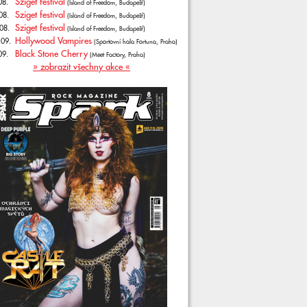
Sziget festival
08.
(Island of Freedom, Budapešť)
Sziget festival
08.
(Island of Freedom, Budapešť)
Sziget festival
08.
(Island of Freedom, Budapešť)
Hollywood Vampires
.09.
(Sportovní hala Fortuna, Praha)
Black Stone Cherry
09.
(Meet Factory, Praha)
» zobrazit všechny akce «