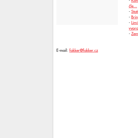
-
Kon
čle...
-
Stat
-
Bri
-
Lim
vypro
-
Zem
E-mail:
fakker@fakker.cz