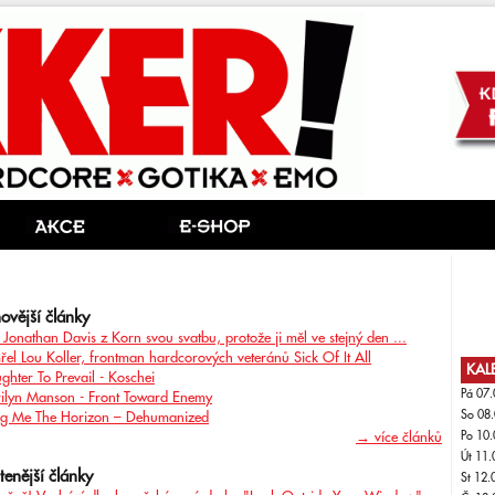
ovější články
l Jonathan Davis z Korn svou svatbu, protože ji měl ve stejný den ...
řel Lou Koller, frontman hardcorových veteránů Sick Of It All
KAL
ghter To Prevail - Koschei
Pá 07.
ilyn Manson - Front Toward Enemy
So 08.
ng Me The Horizon – Dehumanized
→ více článků
Po 10.
Út 11.
tenější články
St 12.