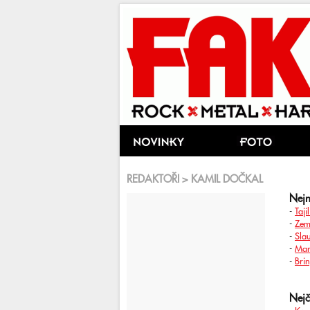
REDAKTOŘI > KAMIL DOČKAL
Nejn
-
Taji
-
Zem
-
Slau
-
Mar
-
Bri
Nejč