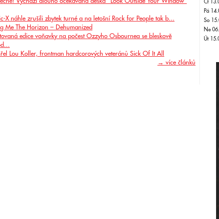
ečně! Vychází dlouho očekávaná deska "Look Outside Your Window"
Čt 13.
Pá 14.
ic-X náhle zrušili zbytek turné a na letošní Rock for People tak b...
So 15.
ng Me The Horizon – Dehumanized
Ne 06
itovaná edice voňavky na počest Ozzyho Osbournea se bleskově
Út 15.
d...
řel Lou Koller, frontman hardcorových veteránů Sick Of It All
→ více článků