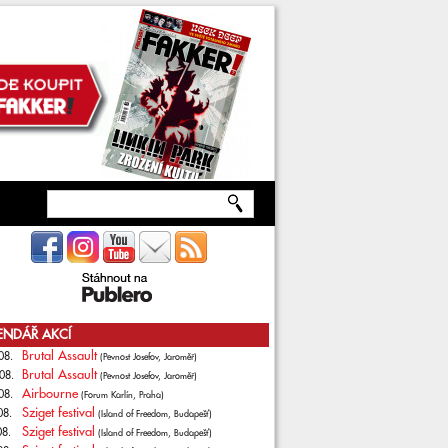
ENDÁŘ AKCÍ
Brutal Assault
08.
(Pevnost Josefov, Jaroměř)
Brutal Assault
08.
(Pevnost Josefov, Jaroměř)
Airbourne
08.
(Forum Karlín, Praha)
Sziget festival
08.
(Island of Freedom, Budapešť)
Sziget festival
08.
(Island of Freedom, Budapešť)