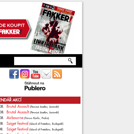
ENDÁŘ AKCÍ
Brutal Assault
08.
(Pevnost Josefov, Jaroměř)
Brutal Assault
08.
(Pevnost Josefov, Jaroměř)
Airbourne
08.
(Forum Karlín, Praha)
Sziget festival
08.
(Island of Freedom, Budapešť)
Sziget festival
08.
(Island of Freedom, Budapešť)