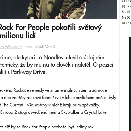
Čt 13.
Pá 14.
So 15.
Ne 06
Út 15.
Rock For People pokořili světový
milionu lidí
ra Weisbauer
| foto: Jakub Veselý
ecáme, ale kytarista Noodles mluvil o údajném
tenticky, že by mu na to člověk i naletěl. O pozici
ili s Parkway Drive.
eckého Rockáče se nesly ve znamení silných žen a žánrové
ho dne zahřály rockové fanoušky i v lehce nevlídném počasí byly
The Current - vše sestavy v nichž hrají prim zpěvačky.
" Evropa 2 stagi osvědčená jména Skywalker a Crystal Lake.
z níž by se Rock For People neobešel byť jediný rok -