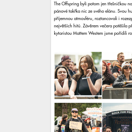
The Offspring byli potom jen třešničkou na
pánové takřka nic ze svého elánu. Svou hu
příjemnou atmosféru, roztancovali i rozezpí
největších hitů. Závěrem večera potěšila p
kytaristou Mattem Westem jsme pořídili ro