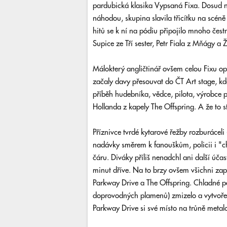
pardubická klasika Vypsaná Fixa. Dosud ne
náhodou, skupina slavila třicítku na scéně
hitů se k ní na pódiu připojilo mnoho če
Supice ze Tří sester, Petr Fiala z Mňágy a 
Málokterý angličtinář ovšem celou Fixu op
začaly davy přesouvat do ČT Art stage, k
příběh hudebníka, vědce, pilota, výrobce 
Hollanda z kapely The Offspring. A že to s
Příznivce tvrdé kytarové řežby rozburáceli
nadávky směrem k fanouškům, policii i "ch
čáru. Diváky příliš nenadchl ani další úča
minut dříve. Na to brzy ovšem všichni za
Parkway Drive a The Offspring. Chladné po
doprovodných plamenů) zmizelo a vytvořen
Parkway Drive si své místo na trůně metalc