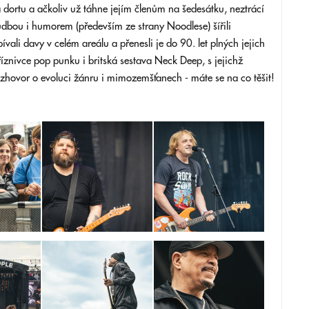
 dortu a ačkoliv už táhne jejím členům na šedesátku, neztrácí
dbou i humorem (především ze strany Noodlese) šířili
vali davy v celém areálu a přenesli je do 90. let plných jejich
říznivce pop punku i britská sestava Neck Deep, s jejichž
zhovor o evoluci žánru i mimozemšťanech - máte se na co těšit!