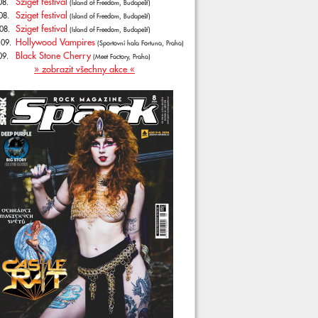
Sziget festival
08.
(Island of Freedom, Budapešť)
Sziget festival
08.
(Island of Freedom, Budapešť)
Sziget festival
08.
(Island of Freedom, Budapešť)
Hollywood Vampires
.09.
(Sportovní hala Fortuna, Praha)
Black Stone Cherry
09.
(Meet Factory, Praha)
» zobrazit všechny akce «