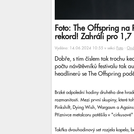
Foto: The Offspring na 
rekord! Zahráli pro 1,7 
Vydáno: 14.06.2024 10:55 v sekci
Foto
-
Ond
Dobře, s tím číslem tak trochu k
počtu návštěvníků festivalu tak au
headlinerů se The Offspring poděl
Brzké odpolední hodiny druhého dne hrad
rozmanitosti. Mezi první skupiny, které to
Pinkshift, Dying Wish, Wargasm a Against 
Příznivce metalcoru potěšila v "cirkusové
Takřka dvouhodinový set rozjela kapela, be