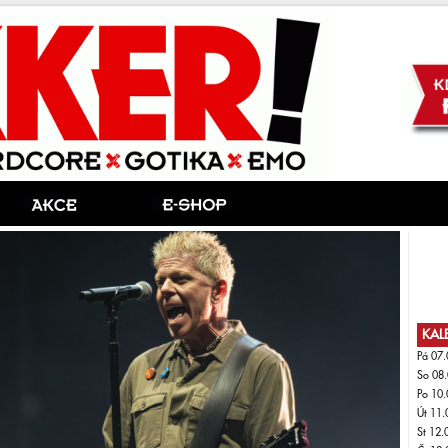
KAL
Pá 07.
So 08.
Po 10.
Út 11.
St 12.