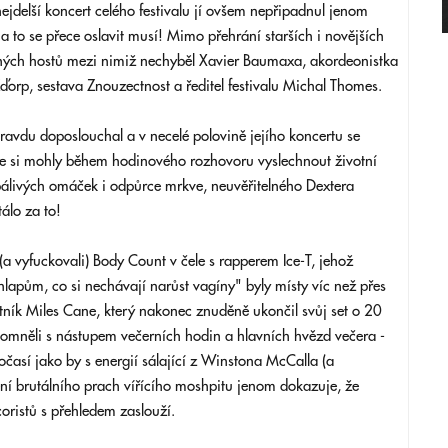
jdelší koncert celého festivalu jí ovšem nepřipadnul jenom
 a to se přece oslavit musí! Mimo přehrání starších i novějších
stných hostů mezi nimiž nechyběl Xavier Baumaxa, akordeonistka
Žďorp, sestava Znouzectnost a ředitel festivalu Michal Thomes.
ravdu doposlouchal a v necelé polovině jejího koncertu se
de si mohly během hodinového rozhovoru vyslechnout životní
pálivých omáček i odpůrce mrkve, neuvěřitelného Dextera
tálo za to!
 (a vyfuckovali) Body Count v čele s rapperem Ice-T, jehož
lapům, co si nechávají narůst vagíny" byly místy víc než přes
stník Miles Cane, který nakonec znuděně ukončil svůj set o 20
pomněli s nástupem večerních hodin a hlavních hvězd večera -
časí jako by s energií sálající z Winstona McCalla (a
í brutálního prach vířícího moshpitu jenom dokazuje, že
oristů s přehledem zaslouží.