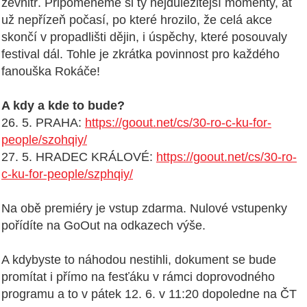
zevnitř. Připomeneme si ty nejdůležitější momenty, ať
už nepřízeň počasí, po které hrozilo, že celá akce
skončí v propadlišti dějin, i úspěchy, které posouvaly
festival dál. Tohle je zkrátka povinnost pro každého
fanouška Rokáče!
A kdy a kde to bude?
26. 5. PRAHA:
https://goout.net/cs/30-ro-c-ku-for-
people/szohqiy/
27. 5. HRADEC KRÁLOVÉ:
https://goout.net/cs/30-ro-
c-ku-for-people/szphqiy/
Na obě premiéry je vstup zdarma. Nulové vstupenky
pořídíte na GoOut na odkazech výše.
A kdybyste to náhodou nestihli, dokument se bude
promítat i přímo na fesťáku v rámci doprovodného
programu a to v pátek 12. 6. v 11:20 dopoledne na ČT