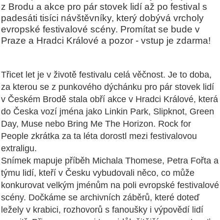
z Brodu a akce pro pár stovek lidí až po festival s
padesáti tisíci návštěvníky, který dobývá vrcholy
evropské festivalové scény. Promítat se bude v
Praze a Hradci Králové a pozor - vstup je zdarma!
Třicet let je v životě festivalu celá věčnost. Je to doba,
za kterou se z punkového dýchánku pro pár stovek lidí
v Českém Brodě stala obří akce v Hradci Králové, která
do Česka vozí jména jako Linkin Park, Slipknot, Green
Day, Muse nebo Bring Me The Horizon. Rock for
People zkrátka za ta léta dorostl mezi festivalovou
extraligu.
Snímek mapuje příběh Michala Thomese, Petra Fořta a
týmu lidí, kteří v Česku vybudovali něco, co může
konkurovat velkým jménům na poli evropské festivalové
scény. Dočkáme se archivních záběrů, které doteď
ležely v krabici, rozhovorů s fanoušky i výpovědí lidí