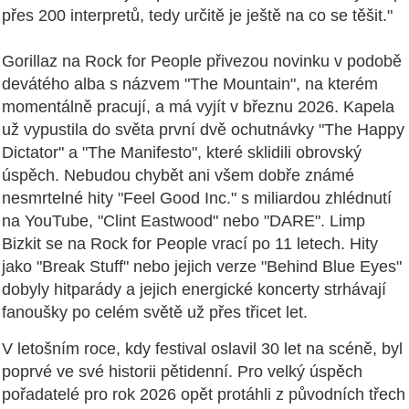
přes 200 interpretů, tedy určitě je ještě na co se těšit."
Gorillaz na Rock for People přivezou novinku v podobě
devátého alba s názvem "The Mountain", na kterém
momentálně pracují, a má vyjít v březnu 2026. Kapela
už vypustila do světa první dvě ochutnávky "The Happy
Dictator" a "The Manifesto", které sklidili obrovský
úspěch. Nebudou chybět ani všem dobře známé
nesmrtelné hity "Feel Good Inc." s miliardou zhlédnutí
na YouTube, "Clint Eastwood" nebo "DARE". Limp
Bizkit se na Rock for People vrací po 11 letech. Hity
jako "Break Stuff" nebo jejich verze "Behind Blue Eyes"
dobyly hitparády a jejich energické koncerty strhávají
fanoušky po celém světě už přes třicet let.
V letošním roce, kdy festival oslavil 30 let na scéně, byl
poprvé ve své historii pětidenní. Pro velký úspěch
pořadatelé pro rok 2026 opět protáhli z původních třech