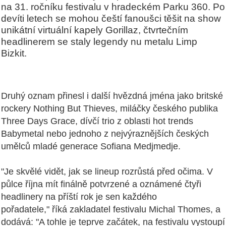
na 31. ročníku festivalu v hradeckém Parku 360. Po
devíti letech se mohou čeští fanoušci těšit na show
unikátní virtuální kapely Gorillaz, čtvrtečním
headlinerem se staly legendy nu metalu Limp
Bizkit.
Druhý oznam přinesl i další hvězdná jména jako britské
rockery Nothing But Thieves, miláčky českého publika
Three Days Grace, dívčí trio z oblasti hot trends
Babymetal nebo jednoho z nejvýraznějších českých
umělců mladé generace Sofiana Medjmedje.
"Je skvělé vidět, jak se lineup rozrůstá před očima. V
půlce října mít finálně potvrzené a oznámené čtyři
headlinery na příští rok je sen každého
pořadatele," říká zakladatel festivalu Michal Thomes, a
dodává: "A tohle je teprve začátek, na festivalu vystoupí