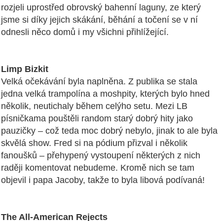
rozjeli uprostřed obrovský bahenní laguny, ze který
jsme si díky jejich skákání, běhání a točení se v ní
odnesli něco domů i my všichni přihlížející.
Limp Bizkit
Velká očekávání byla naplněna. Z publika se stala
jedna velká trampolína a moshpity, kterých bylo hned
několik, neutichaly během celýho setu. Mezi LB
písničkama pouštěli random starý dobrý hity jako
pauzičky – což teda moc dobrý nebylo, jinak to ale byla
skvělá show. Fred si na pódium přizval i několik
fanoušků – přehypený vystoupení některých z nich
raději komentovat nebudeme. Kromě nich se tam
objevil i papa Jacoby, takže to byla libová podívaná!
The All-American Rejects