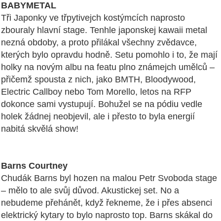
BABYMETAL
Tři Japonky ve třpytivejch kostýmcích naprosto
zbouraly hlavní stage. Tenhle japonskej kawaii metal
nezná obdoby, a proto přilákal všechny zvědavce,
kterých bylo opravdu hodně. Setu pomohlo i to, že mají
holky na novým albu na featu plno známejch umělců –
přičemž spousta z nich, jako BMTH, Bloodywood,
Electric Callboy nebo Tom Morello, letos na RFP
dokonce sami vystupují. Bohužel se na pódiu vedle
holek žádnej neobjevil, ale i přesto to byla energií
nabitá skvělá show!
Barns Courtney
Chudák Barns byl hozen na malou Petr Svoboda stage
– mělo to ale svůj důvod. Akustickej set. No a
nebudeme přehánět, když řekneme, že i přes absenci
elektrický kytary to bylo naprosto top. Barns skákal do