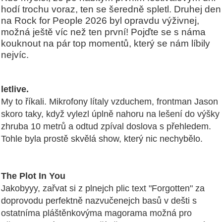
hodí trochu voraz, ten se šeredně spletl. Druhej den
na Rock for People 2026 byl opravdu výživnej,
možná ještě víc než ten první! Pojďte se s náma
kouknout na pár top momentů, který se nám líbily
nejvíc.
letlive.
My to říkali. Mikrofony lítaly vzduchem, frontman Jason
skoro taky, když vylezl úplně nahoru na lešení do výšky
zhruba 10 metrů a odtud zpíval doslova s přehledem.
Tohle byla prostě skvělá show, který nic nechybělo.
The Plot In You
Jakobyyy, zařvat si z plnejch plic text "Forgotten" za
doprovodu perfektně nazvučenejch basů v dešti s
ostatníma pláštěnkovýma magorama možná pro