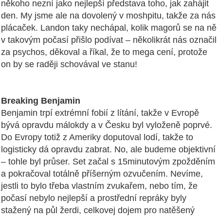
někoho nezní jako nejlepší představa toho, jak zahájit
den. My jsme ale na dovolený v moshpitu, takže za nás
plácaček. Landon taky nechápal, kolik magorů se na ně
v takovým počasí přišlo podívat – několikrát nás označil
za psychos, děkoval a říkal, že to mega cení, protože
on by se raději schovával ve stanu!
Breaking Benjamin
Benjamin trpí extrémní fobií z lítání, takže v Evropě
bývá opravdu málokdy a v Česku byl vyloženě poprvé.
Do Evropy totiž z Ameriky doputoval lodí, takže to
logisticky dá opravdu zabrat. No, ale budeme objektivní
– tohle byl průser. Set začal s 15minutovým zpožděním
a pokračoval totálně příšerným ozvučením. Nevíme,
jestli to bylo třeba vlastním zvukařem, nebo tím, že
počasí nebylo nejlepší a prostřední repráky byly
stažený na půl žerdi, celkovej dojem pro natěšený