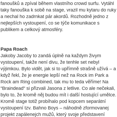
fanoušků a zpíval během vlastního crowd surfu. Vytáhl
taky fanouška k sobě na stage, vrazil mu kytaru do ruky
a nechal ho zadrnkat pár akordů. Rozhodně jedno z
nejlepších vystoupení, co se týče komunikace s
publikem a celkový atmosféry.
Papa Roach
Jakoby Jacoby to zandá úplně na každym živym
vystoupení, takže není divu, že tenhle set nebyl
výjimkou. Bylo vidět, jak si to upřímně strašně užívá – a
když řekl, že je energie lepší než na Rock im Park a
Rock am Ring combined, tak mu to teda věříme! Na
"Braindead" si přizvali Jasona z letlive. Co ale nečekali,
bylo to, že kromě něj budou mít i další hostující umělce.
Kromě stage totiž probíhalo pod kopcem separátní
vystoupení tzv. Bahno Boys – náhodně zformovanej
projekt zapálenejch mužů, který svoje představení