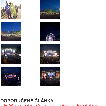
DOPORUČENÉ ČLÁNKY
-
Sid Wilson venku ze Slipknot? Jim Root brzdí spekulace,