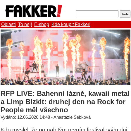
Oblasti
To nej!
E-shop
Kde koupit Fakker!
RFP LIVE: Bahenní lázně, kawaii metal
a Limp Bizkit: druhej den na Rock for
People měl všechno
Vydáno: 12.06.2026 14:48 - Anastázie Šebková
Kdo myslel, že po nabitým prvním festivalovým dni