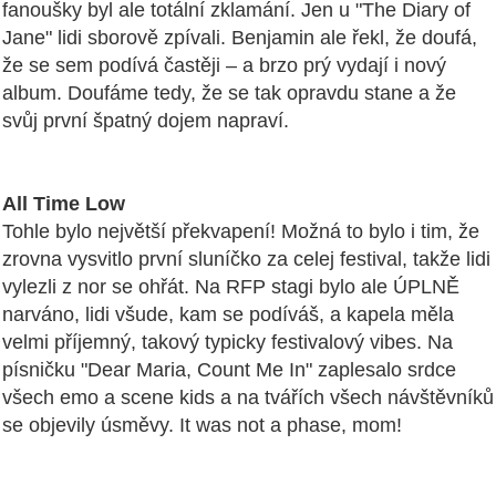
fanoušky byl ale totální zklamání. Jen u "The Diary of
Jane" lidi sborově zpívali. Benjamin ale řekl, že doufá,
že se sem podívá častěji – a brzo prý vydají i nový
album. Doufáme tedy, že se tak opravdu stane a že
svůj první špatný dojem napraví.
All Time Low
Tohle bylo největší překvapení! Možná to bylo i tim, že
zrovna vysvitlo první sluníčko za celej festival, takže lidi
vylezli z nor se ohřát. Na RFP stagi bylo ale ÚPLNĚ
narváno, lidi všude, kam se podíváš, a kapela měla
velmi příjemný, takový typicky festivalový vibes. Na
písničku "Dear Maria, Count Me In" zaplesalo srdce
všech emo a scene kids a na tvářích všech návštěvníků
se objevily úsměvy. It was not a phase, mom!