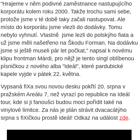
"Hrajeme v něm podivné zaměstnance nastupujícího
korporátu kolem roku 2000. Takže trochu sami sebe,
protože jsme v té době taky začali nastupovat. Ale
místo do korporátu jsme vlezli do dodávky. Tomu
nebylo vyhnutí. Vlastně jsme lezli do polskýho fiata a
už jsme měli našetřeno na Škodu Forman. Na dodávku
jsme si ještě museli pár let počkat," napsal k novému
klipu frontman Márdi, pro nějž je tento singl oblíbenou
písničkou z nového alba "Ideál", které pardubické
kapele vyjde v pátek 22. května.
Vypsaná fiXa svou novou desku pokřtí 20. srpna v
pražském Areálu 7, než vyrazí po republice na Ideál
tour, kde si ji fanoušci budou moci pořídit také na
vinylové limitce. Za nás je plán strávit dvacacátýho
srpna s fiXičkou prostě ideál! Odkaz na událost
zde
.