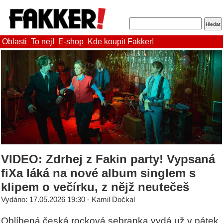
Oblasti
To nej!
E-shop
Kde koupit Fakker!
VIDEO: Zdrhej z Fakin party! Vypsaná
fiXa láká na nové album singlem s
klipem o večírku, z nějž neutečeš
Vydáno: 17.05.2026 19:30 - Kamil Dočkal
Oblíbená česká rocková sebranka vydá už v pátek