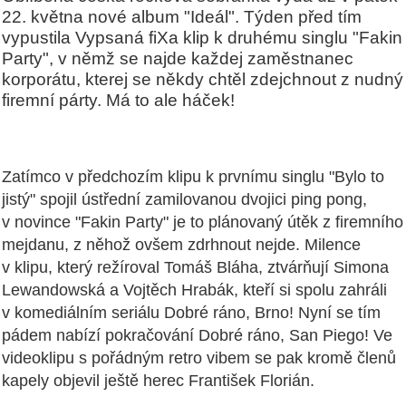
22. května nové album "Ideál". Týden před tím
vypustila Vypsaná fiXa klip k druhému singlu "Fakin
Party", v němž se najde každej zaměstnanec
korporátu, kterej se někdy chtěl zdejchnout z nudný
firemní párty. Má to ale háček!
Zatímco v předchozím klipu k prvnímu singlu "Bylo to
jistý" spojil ústřední zamilovanou dvojici ping pong,
v novince "Fakin Party" je to plánovaný útěk z firemního
mejdanu, z něhož ovšem zdrhnout nejde. Milence
v klipu, který režíroval Tomáš Bláha, ztvárňují Simona
Lewandowská a Vojtěch Hrabák, kteří si spolu zahráli
v komediálním seriálu Dobré ráno, Brno! Nyní se tím
pádem nabízí pokračování Dobré ráno, San Piego! Ve
videoklipu s pořádným retro vibem se pak kromě členů
kapely objevil ještě herec František Florián.