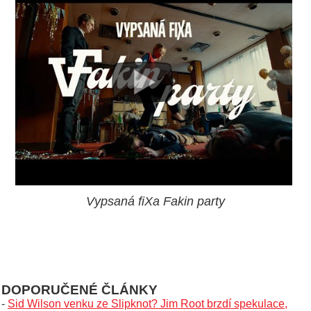
Vypsaná fiXa Fakin party
DOPORUČENÉ ČLÁNKY
-
Sid Wilson venku ze Slipknot? Jim Root brzdí spekulace,