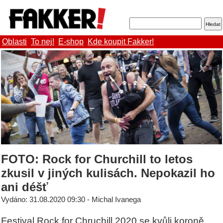
Oblasti
To nej!
E-shop
Kde koupit Fakker!
FOTO: Rock for Churchill to letos
zkusil v jiných kulisách. Nepokazil ho
ani déšť
Vydáno: 31.08.2020 09:30 - Michal Ivanega
Festival Rock for Chruchill 2020 se kvůli koroně