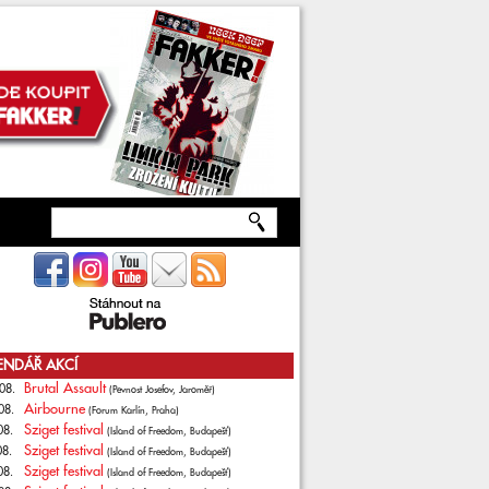
ENDÁŘ AKCÍ
Brutal Assault
08.
(Pevnost Josefov, Jaroměř)
Airbourne
08.
(Forum Karlín, Praha)
Sziget festival
08.
(Island of Freedom, Budapešť)
Sziget festival
08.
(Island of Freedom, Budapešť)
Sziget festival
08.
(Island of Freedom, Budapešť)