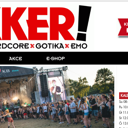
KAL
So 08.
Po 10.
Út 11.
St 12.
Čt 13.