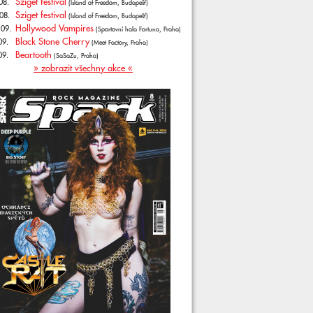
Sziget festival
08.
(Island of Freedom, Budapešť)
Sziget festival
08.
(Island of Freedom, Budapešť)
Hollywood Vampires
.09.
(Sportovní hala Fortuna, Praha)
Black Stone Cherry
09.
(Meet Factory, Praha)
Beartooth
09.
(SaSaZu, Praha)
» zobrazit všechny akce «