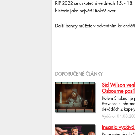
RfP 2022 se uskuteční ve dnech 15. - 18. 
historie jako největší Rokáč ever.
Další bandy můžete
v adventním kalendář
DOPORUČENÉ ČLÁNKY
Sid Wilson venk
Osbourne posíl
Kolem Slipknot je
července s informa
dekádách z kapely
Vydáno: 04.08.202
Insania vydává
Po prvním singlu 