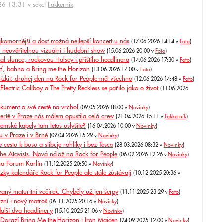
6 13:31 v sekci
Fakkerník
jkomornější a dost možná nejlepší koncert u nás
(17.06.2026 14:14 v
Foto
)
h neuvěřitelnou vizuální i hudební show
(15.06.2026 20:00 v
Foto
)
al slunce, rockovou Halsey i příštího headlinera
(14.06.2026 17:30 v
Foto
)
éšť, bahno a Bring me the Horizon
(13.06.2026 17:00 v
Foto
)
izkit: druhej den na Rock for People měl všechno
(12.06.2026 14:48 v
Foto
)
lectric Callboy a The Pretty Reckless se pařilo jako o život
(11.06.2026
okument o své cestě na vrchol
(09.05.2026 18:00 v
Novinky
)
ě v Praze nás málem opustila celá crew
(21.04.2026 15:11 v
Fakkerník
)
emské kapely tam letos uslyšíte?
(16.04.2026 10:00 v
Novinky
)
u v Praze i v Brně
(09.04.2026 15:29 v
Novinky
)
 cestu k busu a slibuje rohlíky i bez Tesca
(28.03.2026 08:32 v
Novinky
)
The Atavists. Nová nálož na Rock for People
(06.02.2026 12:26 v
Novinky
)
 na Forum Karlín
(11.12.2025 20:50 v
Novinky
)
ázky kalendáře Rock for People ale stále zůstávají
(10.12.2025 20:36 v
aný maturitní večírek. Chyběly už jen šerpy
(11.11.2025 23:29 v
Foto
)
Zazní i nový matroš
(09.11.2025 20:16 v
Novinky
)
další dva headlinery
(15.10.2025 21:06 v
Novinky
)
 Dorazí Bring Me the Horizon i Iron Maiden
(24.09.2025 12:00 v
Novinky
)