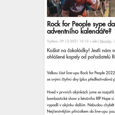
Rock for People sype dal
adventního kalendáře?
Vydáno: 09.12.2021 10:10 v sekci
Novinky
-
Kašlat na čokoládky! Jestli nám 
ohlášené kapely od pořadatelů Ro
Velkou část line-upu Rock for People 202
se svými čtyřmi dny (plus předfestivalová 
Hned v prvních okýnkách jsme se rozjařili
bombastické show z letošního RfP Hope si 
vypadli v okýnku dalším. Nebudou chybět
Nejčerstvějším přírůstkem do line-upu jso