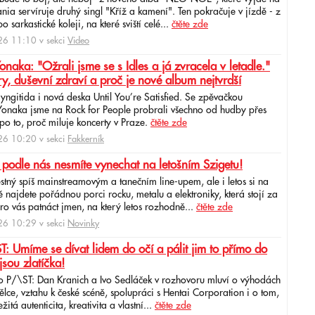
ia servíruje druhý singl "Kříž a kamení". Ten pokračuje v jízdě - z
 sarkastické koleji, na které sviští celé...
čtěte zde
6 11:10 v sekci
Video
ka: "Ožrali jsme se s Idles a já zvracela v letadle."
ry, duševní zdraví a proč je nové album nejtvrdší
aryngitida i nová deska Until You’re Satisfied. Se zpěvačkou
 Yonaka jsme na Rock for People probrali všechno od hudby přes
po to, proč miluje koncerty v Praze.
čtěte zde
6 10:20 v sekci
Fakkerník
 podle nás nesmíte vynechat na letošním Szigetu!
ěstný spíš mainstreamovým a tanečním line-upem, ale i letos si na
najdete pořádnou porci rocku, metalu a elektroniky, která stojí za
ro vás patnáct jmen, na který letos rozhodně...
čtěte zde
6 10:29 v sekci
Novinky
: Umíme se dívat lidem do očí a pálit jim to přímo do
jsou zlatíčka!
o P/\ST: Dan Kranich a Ivo Sedláček v rozhovoru mluví o výhodách
ce, vztahu k české scéně, spolupráci s Hentai Corporation i o tom,
itá autenticita, kreativita a vlastní...
čtěte zde