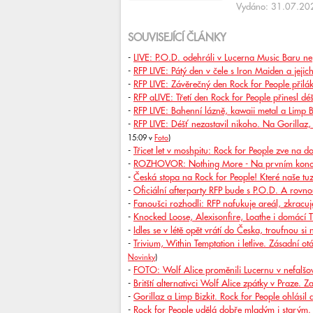
Vydáno: 31.07.202
SOUVISEJÍCÍ ČLÁNKY
-
LIVE: P.O.D. odehráli v Lucerna Music Baru ne
-
RFP LIVE: Pátý den v čele s Iron Maiden a jejic
-
RFP LIVE: Závěrečný den Rock for People přilák
-
RFP aLIVE: Třetí den Rock for People přinesl d
-
RFP LIVE: Bahenní lázně, kawaii metal a Limp B
-
RFP LIVE: Déšť nezastavil nikoho. Na Gorillaz, E
15:09 v
Foto
)
-
Třicet let v moshpitu: Rock for People zve na d
-
ROZHOVOR: Nothing More - Na prvním koncert
-
Česká stopa na Rock for People! Které naše tuz
-
Oficiální afterparty RFP bude s P.O.D. A rovno
-
Fanoušci rozhodli: RFP nafukuje areál, zkracuje
-
Knocked Loose, Alexisonfire, Loathe i domácí 
-
Idles se v létě opět vrátí do Česka, troufnou si
-
Trivium, Within Temptation i letlive. Zásadní ot
Novinky
)
-
FOTO: Wolf Alice proměnili Lucernu v nefalšov
-
Britští alternativci Wolf Alice zpátky v Praze. 
-
Gorillaz a Limp Bizkit. Rock for People ohlásil 
-
Rock for People udělá dobře mladým i starým.