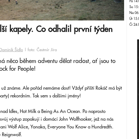
Pá 14.
So 15.
Ne 06
Út 15.
Čt 24.
ší kapely. Co odhalil první týden
Dominik Šidlo
| foto: Čestmír Jíra
má něco během adventu dělat radost, ať jsou to
ck for People!
2 už známe. Ale pořád nemáme dost! Vždyť příští Rokáč má být
party) rekordním. Tak sem s dalšími jmény!
 nad Idles, Hot Milk a Being As An Ocean. Po naprosto
svůj výstup zopakují i domácí John Wolfhooker, jež na nás
 ani Wolf Alice, Yonaka, Everyone You Know a Hundredth.
u Reignwolf.