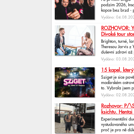
podzim 2026, Insan
kopce bez brzd - po
Vydáno: 04.08.202
ROZHOVOR: Yona
Divoké tour sto
Brighton, turné, l
Theresou Jarvis z
duševní zdraví až 
Vydáno: 03.08.202
15 kapel, který
Sziget je sice pov
maďarském ostrově 
to. Vybrala jsem p
Vydáno: 02.08.202
Rozhovor: P/\ST
ksichtu. Hentai 
Experimentální du
vystudovaného uměl
proč je pro ně důlež