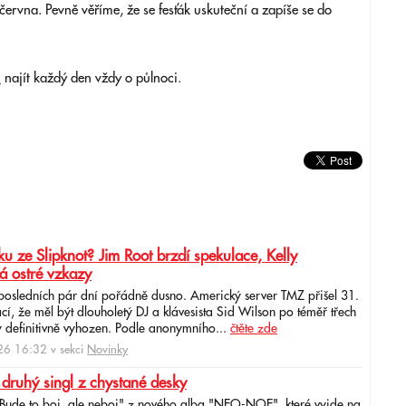
června. Pevně věříme, že se fesťák uskuteční a zapíše se do
i
najít každý den vždy o půlnoci.
u ze Slipknot? Jim Root brzdí spekulace, Kelly
á ostré vzkazy
 posledních pár dní pořádně dusno. Americký server TMZ přišel 31.
cí, že měl být dlouholetý DJ a klávesista Sid Wilson po téměř třech
 definitivně vyhozen. Podle anonymního...
čtěte zde
6 16:32 v sekci
Novinky
 druhý singl z chystané desky
"Bude to boj, ale neboj" z nového alba "NEO-NOE", které vyjde na