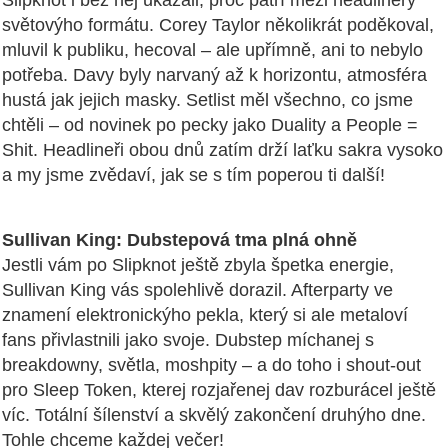
Slipknot i bez něj ukázali, proč patří mezi headlinery
světovýho formátu. Corey Taylor několikrát poděkoval,
mluvil k publiku, hecoval – ale upřímně, ani to nebylo
potřeba. Davy byly narvaný až k horizontu, atmosféra
hustá jak jejich masky. Setlist měl všechno, co jsme
chtěli – od novinek po pecky jako Duality a People =
Shit. Headlineři obou dnů zatím drží laťku sakra vysoko
a my jsme zvědaví, jak se s tím poperou ti další!
Sullivan King: Dubstepová tma plná ohně
Jestli vám po Slipknot ještě zbyla špetka energie,
Sullivan King vás spolehlivě dorazil. Afterparty ve
znamení elektronickýho pekla, který si ale metaloví
fans přivlastnili jako svoje. Dubstep míchanej s
breakdowny, světla, moshpity – a do toho i shout-out
pro Sleep Token, kterej rozjařenej dav rozburácel ještě
víc. Totální šílenství a skvělý zakončení druhýho dne.
Tohle chceme každej večer!