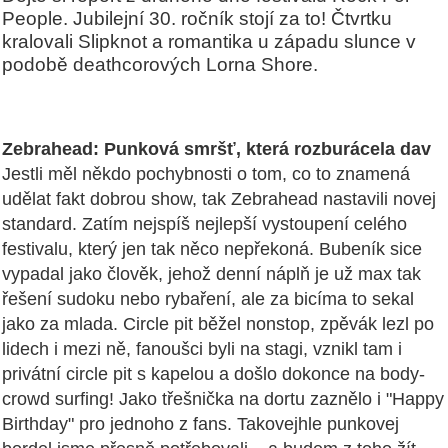
People. Jubilejní 30. ročník stojí za to! Čtvrtku
kralovali Slipknot a romantika u západu slunce v
podobě deathcorových Lorna Shore.
Zebrahead: Punková smršť, která rozburácela dav
Jestli měl někdo pochybnosti o tom, co to znamená
udělat fakt dobrou show, tak Zebrahead nastavili novej
standard. Zatím nejspíš nejlepší vystoupení celého
festivalu, který jen tak něco nepřekoná. Bubeník sice
vypadal jako člověk, jehož denní náplň je už max tak
řešení sudoku nebo rybaření, ale za bicíma to sekal
jako za mlada. Circle pit běžel nonstop, zpěvák lezl po
lidech i mezi ně, fanoušci byli na stagi, vznikl tam i
privátní circle pit s kapelou a došlo dokonce na body-
crowd surfing! Jako třešnička na dortu zaznělo i "Happy
Birthday" pro jednoho z fans. Takovejhle punkovej