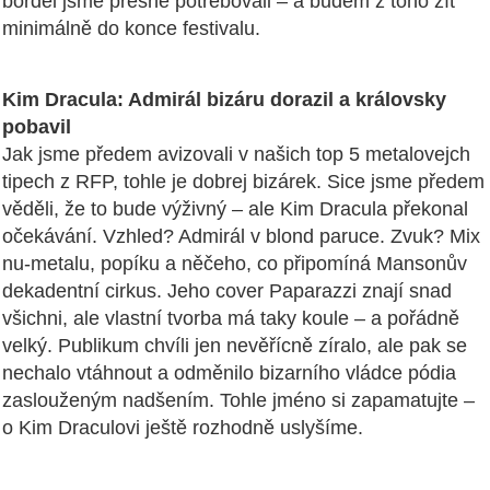
bordel jsme přesně potřebovali – a budem z toho žít
minimálně do konce festivalu.
Kim Dracula: Admirál bizáru dorazil a královsky
pobavil
Jak jsme předem avizovali v našich top 5 metalovejch
tipech z RFP, tohle je dobrej bizárek. Sice jsme předem
věděli, že to bude výživný – ale Kim Dracula překonal
očekávání. Vzhled? Admirál v blond paruce. Zvuk? Mix
nu-metalu, popíku a něčeho, co připomíná Mansonův
dekadentní cirkus. Jeho cover Paparazzi znají snad
všichni, ale vlastní tvorba má taky koule – a pořádně
velký. Publikum chvíli jen nevěřícně zíralo, ale pak se
nechalo vtáhnout a odměnilo bizarního vládce pódia
zaslouženým nadšením. Tohle jméno si zapamatujte –
o Kim Draculovi ještě rozhodně uslyšíme.