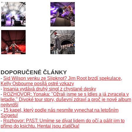
DOPORUČENÉ ČLÁNKY
-
Sid Wilson venku ze Slipknot? Jim Root brzdí spekulace,
Kelly Osbourne posílá ostré vzkazy
-
Insania vydává druhý singl z chystané desky
-
ROZHOVOR: Yonaka: "Ožrali jsme se s Idles a já zvracela v
letadle." Divoké tour story, duševní zdraví a proč je nové album
nejtvrdší
-
15 kapel, který podle nás nesmíte vynechat na letošním
Szigetu!
-
Rozhovor: P/\ST: Umíme se dívat lidem do očí a pálit jim to
přímo do ksichtu. Hentai jsou zlatíčka!