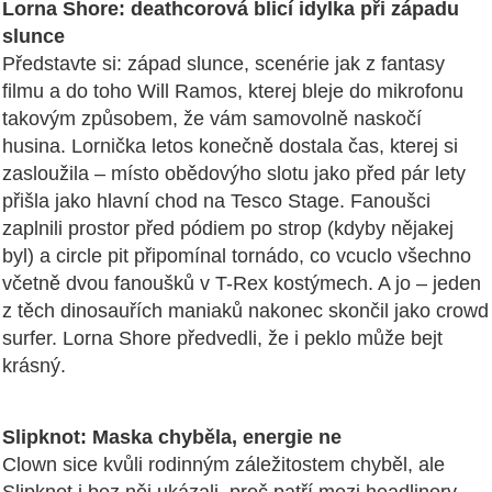
Lorna Shore: deathcorová blicí idylka při západu
slunce
Představte si: západ slunce, scenérie jak z fantasy
filmu a do toho Will Ramos, kterej bleje do mikrofonu
takovým způsobem, že vám samovolně naskočí
husina. Lornička letos konečně dostala čas, kterej si
zasloužila – místo obědovýho slotu jako před pár lety
přišla jako hlavní chod na Tesco Stage. Fanoušci
zaplnili prostor před pódiem po strop (kdyby nějakej
byl) a circle pit připomínal tornádo, co vcuclo všechno
včetně dvou fanoušků v T-Rex kostýmech. A jo – jeden
z těch dinosauřích maniaků nakonec skončil jako crowd
surfer. Lorna Shore předvedli, že i peklo může bejt
krásný.
Slipknot: Maska chyběla, energie ne
Clown sice kvůli rodinným záležitostem chyběl, ale