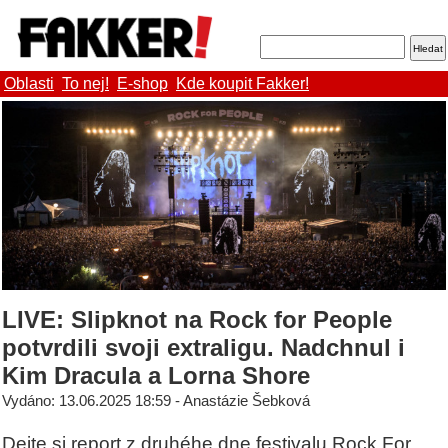
Oblasti
To nej!
E-shop
Kde koupit Fakker!
LIVE: Slipknot na Rock for People
potvrdili svoji extraligu. Nadchnul i
Kim Dracula a Lorna Shore
Vydáno: 13.06.2025 18:59 - Anastázie Šebková
Dejte si report z druhéhe dne festivalu Rock For