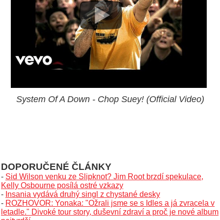
System Of A Down - Chop Suey! (Official Video)
DOPORUČENÉ ČLÁNKY
-
Sid Wilson venku ze Slipknot? Jim Root brzdí spekulace,
Kelly Osbourne posílá ostré vzkazy
-
Insania vydává druhý singl z chystané desky
-
ROZHOVOR: Yonaka: "Ožrali jsme se s Idles a já zvracela v
letadle." Divoké tour story, duševní zdraví a proč je nové album