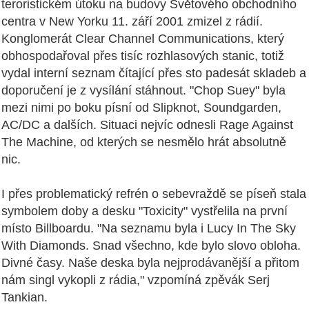
teroristickém útoku na budovy Světového obchodního
centra v New Yorku 11. září 2001 zmizel z rádií.
Konglomerát Clear Channel Communications, který
obhospodařoval přes tisíc rozhlasových stanic, totiž
vydal interní seznam čítající přes sto padesát skladeb a
doporučení je z vysílání stáhnout. "Chop Suey" byla
mezi nimi po boku písní od Slipknot, Soundgarden,
AC/DC a dalších. Situaci nejvíc odnesli Rage Against
The Machine, od kterých se nesmělo hrát absolutně
nic.
I přes problematický refrén o sebevraždě se píseň stala
symbolem doby a desku "Toxicity" vystřelila na první
místo Billboardu. "Na seznamu byla i Lucy In The Sky
With Diamonds. Snad všechno, kde bylo slovo obloha.
Divné časy. Naše deska byla nejprodávanější a přitom
nám singl vykopli z rádia," vzpomíná zpěvák Serj
Tankian.