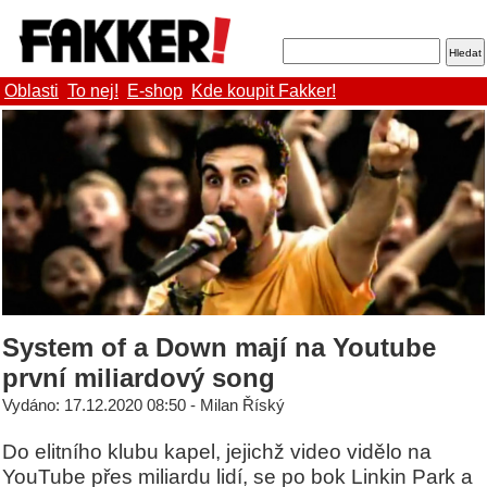
Oblasti
To nej!
E-shop
Kde koupit Fakker!
System of a Down mají na Youtube
první miliardový song
Vydáno: 17.12.2020 08:50 - Milan Říský
Do elitního klubu kapel, jejichž video vidělo na
YouTube přes miliardu lidí, se po bok Linkin Park a