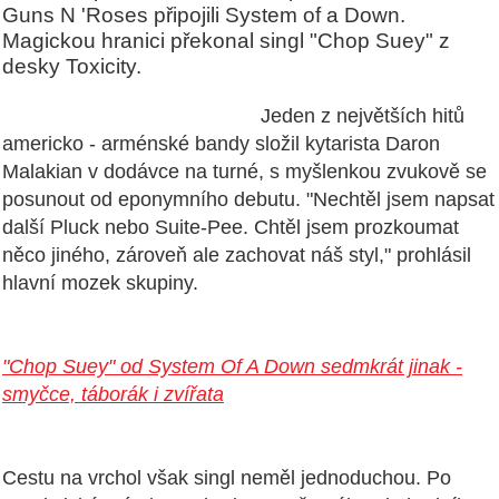
Guns N 'Roses připojili System of a Down.
Magickou hranici překonal singl "Chop Suey" z
desky Toxicity.
Jeden z největších hitů
americko - arménské bandy složil kytarista Daron
Malakian v dodávce na turné, s myšlenkou zvukově se
posunout od eponymního debutu. "Nechtěl jsem napsat
další Pluck nebo Suite-Pee. Chtěl jsem prozkoumat
něco jiného, zároveň ale zachovat náš styl," prohlásil
hlavní mozek skupiny.
"Chop Suey" od System Of A Down sedmkrát jinak -
smyčce, táborák i zvířata
Cestu na vrchol však singl neměl jednoduchou. Po