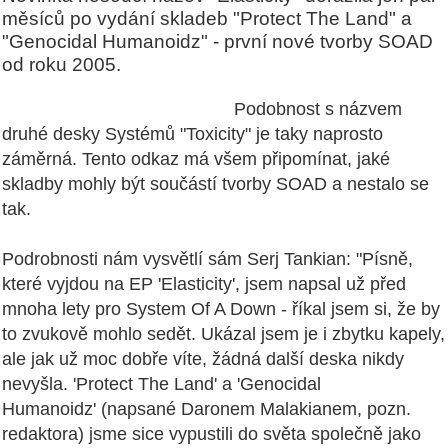
měsíců po vydání skladeb "Protect The Land" a
"Genocidal Humanoidz" - první nové tvorby SOAD
od roku 2005.
Podobnost s názvem
druhé desky Systémů "Toxicity" je taky naprosto
záměrná. Tento odkaz má všem připomínat, jaké
skladby mohly být součástí tvorby SOAD a nestalo se
tak.
Podrobnosti nám vysvětlí sám Serj Tankian: "Písně,
které vyjdou na EP
'
Elasticity
',
jsem napsal už před
mnoha lety pro System Of A Down - říkal jsem si, že by
to zvukově mohlo sedět. Ukázal jsem je i zbytku kapely,
ale jak už moc dobře víte, žádná další deska nikdy
nevyšla.
'
Protect The Land
'
a
'
Genocidal
Humanoidz
'
(napsané Daronem Malakianem, pozn.
redaktora) jsme sice vypustili do světa společně jako