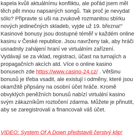
kapela kvůli aktuálnímu konfliktu, ale pořád jsem měl
těch pět mnou napsaných songů. Tak proč je nevydat
sólo? Připravte si uši na zvukově rozmanitou sbírku
nových jedinečných skladeb, vyjde už 19. března!"
Kasinové bonusy jsou dostupné téměř v každém online
kasinu v České republice. Jsou navrženy tak, aby hráči
usnadnily zahájení hraní ve virtuálním zařízení.
Vydávají se za vklad, registraci, účast na turnajích a
propagačních akcích atd. Více o online kasino
bonusech zde
https://www.casino-24.cz/
. Většinu
bonusů je třeba vsadit, ale existují i ​​odměny, které jsou
okamžitě připsány na osobní účet hráče. Kromě
obvyklých peněžních bonusů nabízí virtuální kasino
svým zákazníkům roztočení zdarma. Můžete je přinutit,
aby se zaregistrovali a financovali váš účet.
VIDEO: System Of A Down představili čerstvý klip!