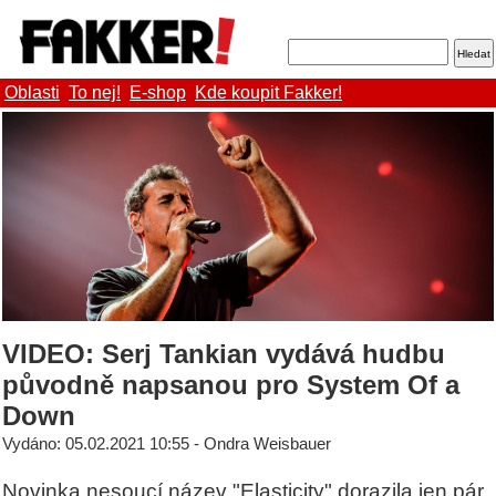
Oblasti
To nej!
E-shop
Kde koupit Fakker!
VIDEO: Serj Tankian vydává hudbu
původně napsanou pro System Of a
Down
Vydáno: 05.02.2021 10:55 - Ondra Weisbauer
Novinka nesoucí název "Elasticity" dorazila jen pár