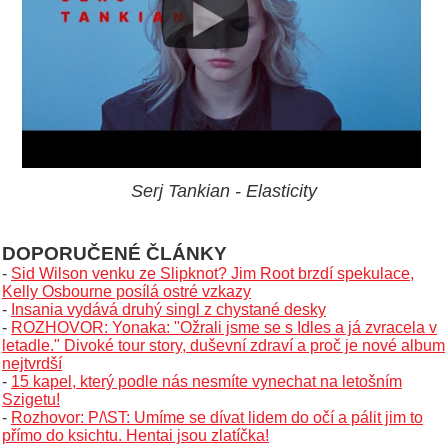
Serj Tankian - Elasticity
DOPORUČENÉ ČLÁNKY
-
Sid Wilson venku ze Slipknot? Jim Root brzdí spekulace,
Kelly Osbourne posílá ostré vzkazy
-
Insania vydává druhý singl z chystané desky
-
ROZHOVOR: Yonaka: "Ožrali jsme se s Idles a já zvracela v
letadle." Divoké tour story, duševní zdraví a proč je nové album
nejtvrdší
-
15 kapel, který podle nás nesmíte vynechat na letošním
Szigetu!
-
Rozhovor: P/\ST: Umíme se dívat lidem do očí a pálit jim to
přímo do ksichtu. Hentai jsou zlatíčka!