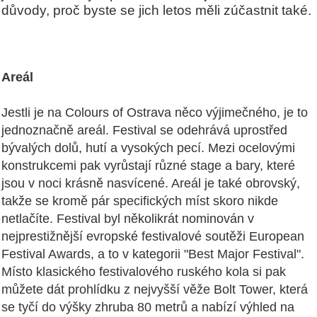
důvody, proč byste se jich letos měli zúčastnit také.
Areál
Jestli je na Colours of Ostrava něco výjimečného, je to
jednoznačně areál. Festival se odehrává uprostřed
bývalých dolů, hutí a vysokých pecí. Mezi ocelovými
konstrukcemi pak vyrůstají různé stage a bary, které
jsou v noci krásně nasvícené. Areál je také obrovský,
takže se kromě pár specifických míst skoro nikde
netlačíte. Festival byl několikrát nominován v
nejprestižnější evropské festivalové soutěži European
Festival Awards, a to v kategorii
"
Best Major Festival
"
.
Místo klasického festivalového ruského kola si pak
můžete dát prohlídku z nejvyšší věže Bolt Tower, která
se tyčí do výšky zhruba 80 metrů a nabízí výhled na