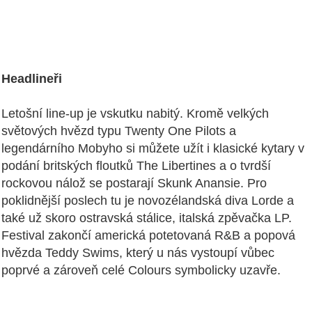
Headlineři
Letošní line‑up je vskutku nabitý. Kromě velkých
světových hvězd typu Twenty One Pilots a
legendárního Mobyho si můžete užít i klasické kytary v
podání britských floutků The Libertines a o tvrdší
rockovou nálož se postarají Skunk Anansie. Pro
poklidnější poslech tu je novozélandská diva Lorde a
také už skoro ostravská stálice, italská zpěvačka LP.
Festival zakončí americká potetovaná R&B a popová
hvězda Teddy Swims, který u nás vystoupí vůbec
poprvé a zároveň celé Colours symbolicky uzavře.