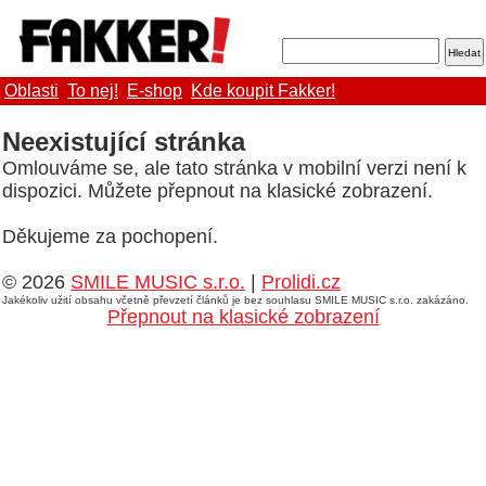
Oblasti
To nej!
E-shop
Kde koupit Fakker!
Neexistující stránka
Omlouváme se, ale tato stránka v mobilní verzi není k
dispozici. Můžete přepnout na klasické zobrazení.
Děkujeme za pochopení.
© 2026
SMILE MUSIC s.r.o.
|
Prolidi.cz
Jakékoliv užití obsahu včetně převzetí článků je bez souhlasu SMILE MUSIC s.r.o. zakázáno.
Přepnout na klasické zobrazení