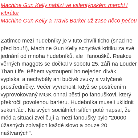
Machine Gun Kelly nabízí ve valentýnském merchi i
vibrátor
Machine Gun Kelly a Travis Barker už zase něco pečou
Zatímco mezi hudebníky je v tuto chvíli ticho (snad ne
před bouří), Machine Gun Kelly schytává kritiku za své
jednání od mnoha hudebníků, ale i fanoušků. Reakce
věrných maggots se dočkal v sobotu 25. září na Louder
Than Life. Během vystoupení ho nejeden divák
vypískal a nechyběly ani bučivé zvuky a vztyčené
prostředníčky. Večer vyvrcholil, když se postrčením
vyprovokovaný MGK ohnal pěstí po fanouškovi, který
překročil povolenou bariéru. Hudebníka museli uklidnit
sekuriťáci. Na svých sociálních sítích poté napsal, že
média situaci zveličují a mezi fanoušky bylo "20000
úžasných zpívajích každé slovo a pouze 20
naštvaných".