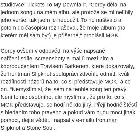
studiovce "Tickets To My Downfall". "Corey dělal na
jednom songu na mém albu, ale protože se mi nelíbily
jeho verše, tak jsem je nepoužil. To ho naštvalo a
potom do časopisů rozhlašoval, že moje album (na
kterém měl sám být) je příšerné," prohlásil MGK.
Corey ovšem v odpovědi na výše napsané
nařčení sdílel screenshoty e-mailů mezi ním a
koproducentem Travisem Barkerem, které dokazovaly,
že frontman Slipknot spolupráci zdvořile odmítl, kvůli
rozdílnosti názorů na to, co si představuje MGK, a co
on. "Nemyslím si, že jsem na tenhle song ten pravý.
Není to nic osobního, ale myslím si, že pro to, co si
MGK představuje, se hodí někdo jiný. Přeji hodně štěstí
s hledáním toho pravého a pokud vám budu moct jinak
pomoct, dejte vědět," napsal v e-mailu frontman
Slipknot a Stone Sour.