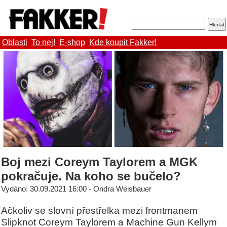
Oblasti
To nej!
E-shop
Kde koupit Fakker!
Boj mezi Coreym Taylorem a MGK
pokračuje. Na koho se bučelo?
Vydáno: 30.09.2021 16:00 - Ondra Weisbauer
Ačkoliv se slovní přestřelka mezi frontmanem
Slipknot Coreym Taylorem a Machine Gun Kellym