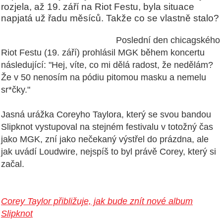
rozjela, až 19. září na Riot Festu, byla situace
napjatá už řadu měsíců. Takže co se vlastně stalo?
Poslední den chicagského
Riot Festu (19. září) prohlásil MGK během koncertu
následující: "Hej, víte, co mi dělá radost, že nedělám?
Že v 50 nenosím na pódiu pitomou masku a nemelu
sr*čky."
Jasná urážka Coreyho Taylora, který se svou bandou
Slipknot vystupoval na stejném festivalu v totožný čas
jako MGK, zní jako nečekaný výstřel do prázdna, ale
jak uvádí Loudwire, nejspíš to byl právě Corey, který si
začal.
Corey Taylor přibližuje, jak bude znít nové album
Slipknot