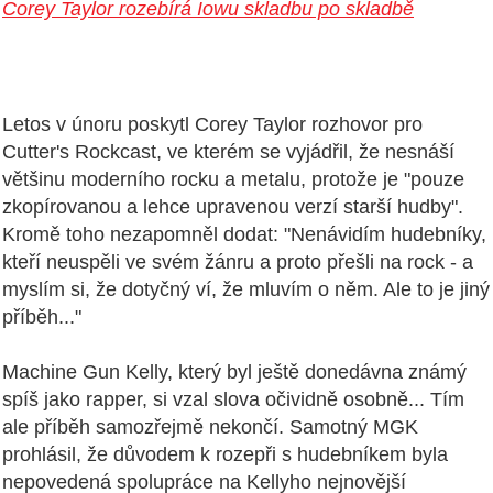
Corey Taylor rozebírá Iowu skladbu po skladbě
Letos v únoru poskytl Corey Taylor rozhovor pro
Cutter's Rockcast, ve kterém se vyjádřil, že nesnáší
většinu moderního rocku a metalu, protože je "pouze
zkopírovanou a lehce upravenou verzí starší hudby".
Kromě toho nezapomněl dodat: "Nenávidím hudebníky,
kteří neuspěli ve svém žánru a proto přešli na rock - a
myslím si, že dotyčný ví, že mluvím o něm. Ale to je jiný
příběh..."
Machine Gun Kelly, který byl ještě donedávna známý
spíš jako rapper, si vzal slova očividně osobně... Tím
ale příběh samozřejmě nekončí. Samotný MGK
prohlásil, že důvodem k rozepři s hudebníkem byla
nepovedená spolupráce na Kellyho nejnovější