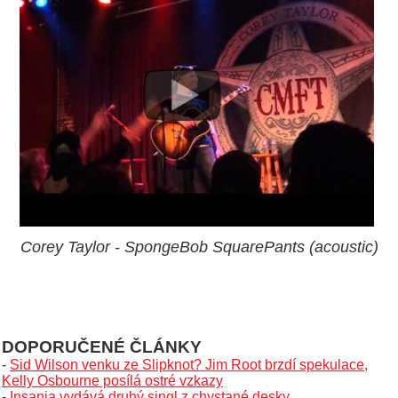
Corey Taylor - SpongeBob SquarePants (acoustic)
DOPORUČENÉ ČLÁNKY
-
Sid Wilson venku ze Slipknot? Jim Root brzdí spekulace,
Kelly Osbourne posílá ostré vzkazy
-
Insania vydává druhý singl z chystané desky