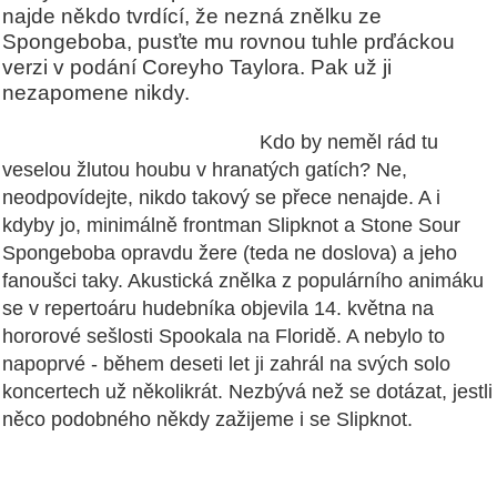
najde někdo tvrdící, že nezná znělku ze
Spongeboba, pusťte mu rovnou tuhle prďáckou
verzi v podání Coreyho Taylora. Pak už ji
nezapomene nikdy.
Kdo by neměl rád tu
veselou žlutou houbu v hranatých gatích? Ne,
neodpovídejte, nikdo takový se přece nenajde. A i
kdyby jo, minimálně frontman Slipknot a Stone Sour
Spongeboba opravdu žere (teda ne doslova) a jeho
fanoušci taky. Akustická znělka z populárního animáku
se v repertoáru hudebníka objevila 14. května na
hororové sešlosti Spookala na Floridě. A nebylo to
napoprvé - během deseti let ji zahrál na svých solo
koncertech už několikrát. Nezbývá než se dotázat, jestli
něco podobného někdy zažijeme i se Slipknot.