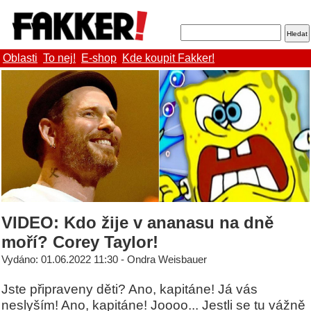
Oblasti
To nej!
E-shop
Kde koupit Fakker!
VIDEO: Kdo žije v ananasu na dně
moří? Corey Taylor!
Vydáno: 01.06.2022 11:30 - Ondra Weisbauer
Jste připraveny děti? Ano, kapitáne! Já vás
neslyším! Ano, kapitáne! Joooo... Jestli se tu vážně