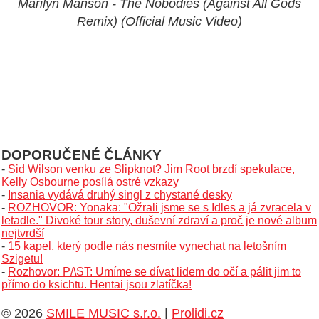
Marilyn Manson - The Nobodies (Against All Gods
Remix) (Official Music Video)
DOPORUČENÉ ČLÁNKY
-
Sid Wilson venku ze Slipknot? Jim Root brzdí spekulace,
Kelly Osbourne posílá ostré vzkazy
-
Insania vydává druhý singl z chystané desky
-
ROZHOVOR: Yonaka: "Ožrali jsme se s Idles a já zvracela v
letadle." Divoké tour story, duševní zdraví a proč je nové album
nejtvrdší
-
15 kapel, který podle nás nesmíte vynechat na letošním
Szigetu!
-
Rozhovor: P/\ST: Umíme se dívat lidem do očí a pálit jim to
přímo do ksichtu. Hentai jsou zlatíčka!
© 2026
SMILE MUSIC s.r.o.
|
Prolidi.cz