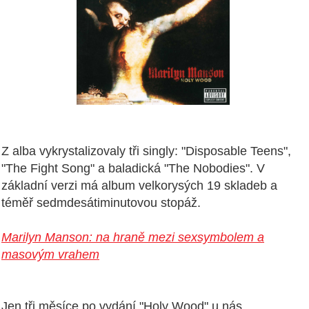
Z alba vykrystalizovaly tři singly: "Disposable Teens",
"The Fight Song" a baladická "The Nobodies". V
základní verzi má album velkorysých 19 skladeb a
téměř sedmdesátiminutovou stopáž.
Marilyn Manson: na hraně mezi sexsymbolem a
masovým vrahem
Jen tři měsíce po vydání "Holy Wood" u nás