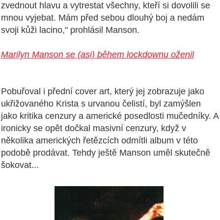
zvednout hlavu a vytrestat všechny, kteří si dovolili se
mnou vyjebat. M
ám před sebou dlouhý boj a nedám
svoji kůži lacino," prohlásil Manson.
Marilyn Manson se (asi) během lockdownu oženil
P
obuřoval i přední cover art, který jej zobrazuje jako
ukřižovaného Krista s urvanou čelistí, byl zamýšlen
jako kritika cenzury a americké posedlosti mučedníky. A
ironicky se opět dočkal masivní cenzury, když v
několika amerických řetězcích odmítli
album
v této
podobě prodávat. Tehdy ještě Manson uměl skutečně
šokovat...