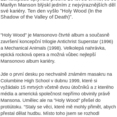
Marilyn Manson blýskl jedním z nejvýraznějších děl
své kariéry. Ten den vyšlo "Holy Wood (In the
Shadow of the Valley of Death)".
"Holy Wood" je Mansonovo čtvrté album a současně
završení koncepční trilogie
Antichrist Superstar (1996)
a
Mechanical Animals (1998). V
elkolepá nahrávka,
epická rocková opera a možná vůbec nejlepší
Mansonovo album kariéry.
Jde o první desku po nechvalně známém masakru na
Columbine High School v dubnu 1999, které si
vyžádalo 15 mrtvých včetně dvou útočníků a z kterého
média a americká společnost nepřímo obvinily právě
Mansona.
Umělec ale na "Holy Wood" přešel do
protiútoku. "
Staly se věci, které mě mohly přimět, abych
přestal dělat hudbu.
Místo toho jsem se rozhodl