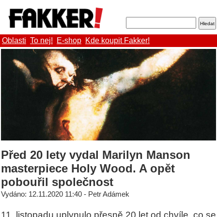
Oblasti
To nej!
E-shop
Kde koupit Fakker!
Před 20 lety vydal Marilyn Manson
masterpiece Holy Wood. A opět
pobouřil společnost
Vydáno: 12.11.2020 11:40 - Petr Adámek
11. listopadu uplynulo přesně 20 let od chvíle, co se