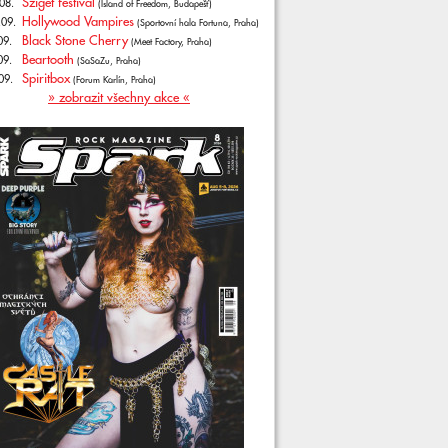
Sziget festival
08.
(Island of Freedom, Budapešť)
Hollywood Vampires
.09.
(Sportovní hala Fortuna, Praha)
Black Stone Cherry
09.
(Meet Factory, Praha)
Beartooth
09.
(SaSaZu, Praha)
Spiritbox
09.
(Forum Karlín, Praha)
» zobrazit všechny akce «