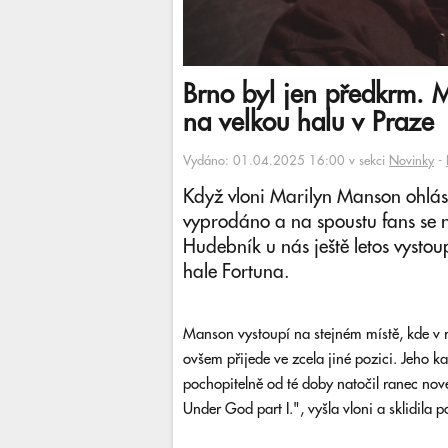
Brno byl jen předkrm. M
na velkou halu v Praze
Vydáno: 01.04.2025 16:00 v sekci
Novinky
-
Když vloni Marilyn Manson ohlási
vyprodáno a na spoustu fans se ne
Hudebník u nás ještě letos vystou
hale Fortuna.
Manson vystoupí na stejném místě, kde v 
ovšem přijede ve zcela jiné pozici. Jeho ka
pochopitelně od té doby natočil ranec n
Under God part I.", vyšla vloni a sklidila