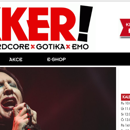
KAL
Po 10.
Út 11.
St 12.
Čt 13.
Pá 14.