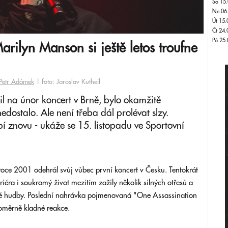
So 15.
Ne 06
Út 15.
Čt 24.
Pá 25.
arilyn Manson si ještě letos troufne
Petr Adámek
| foto: Jaroslav Kutheil
l na únor koncert v Brně, bylo okamžitě
dostalo. Ale není třeba dál prolévat slzy.
pí znovu - ukáže se 15. listopadu ve Sportovní
roce 2001 odehrál svůj vůbec první koncert v Česku. Tentokrát
riéra i soukromý život mezitím zažily několik silných otřesů a
ové hudby. Poslední nahrávka pojmenovaná "One Assassination
 poměrně kladné reakce.