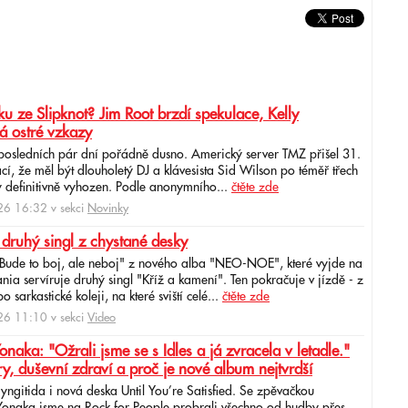
u ze Slipknot? Jim Root brzdí spekulace, Kelly
á ostré vzkazy
 posledních pár dní pořádně dusno. Americký server TMZ přišel 31.
cí, že měl být dlouholetý DJ a klávesista Sid Wilson po téměř třech
 definitivně vyhozen. Podle anonymního...
čtěte zde
6 16:32 v sekci
Novinky
 druhý singl z chystané desky
"Bude to boj, ale neboj" z nového alba "NEO-NOE", které vyjde na
ia servíruje druhý singl "Kříž a kamení". Ten pokračuje v jízdě - z
 sarkastické koleji, na které sviští celé...
čtěte zde
6 11:10 v sekci
Video
ka: "Ožrali jsme se s Idles a já zvracela v letadle."
ry, duševní zdraví a proč je nové album nejtvrdší
aryngitida i nová deska Until You’re Satisfied. Se zpěvačkou