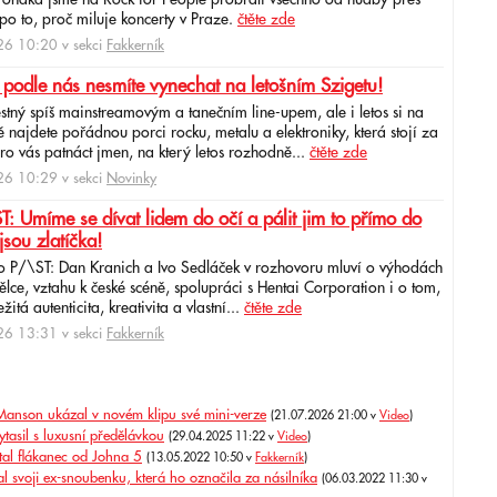
 Yonaka jsme na Rock for People probrali všechno od hudby přes
po to, proč miluje koncerty v Praze.
čtěte zde
6 10:20 v sekci
Fakkerník
 podle nás nesmíte vynechat na letošním Szigetu!
ěstný spíš mainstreamovým a tanečním line-upem, ale i letos si na
najdete pořádnou porci rocku, metalu a elektroniky, která stojí za
ro vás patnáct jmen, na který letos rozhodně...
čtěte zde
6 10:29 v sekci
Novinky
: Umíme se dívat lidem do očí a pálit jim to přímo do
jsou zlatíčka!
o P/\ST: Dan Kranich a Ivo Sedláček v rozhovoru mluví o výhodách
ce, vztahu k české scéně, spolupráci s Hentai Corporation i o tom,
itá autenticita, kreativita a vlastní...
čtěte zde
6 13:31 v sekci
Fakkerník
Manson ukázal v novém klipu své mini-verze
(21.07.2026 21:00 v
Video
)
asil s luxusní předělávkou
(29.04.2025 11:22 v
Video
)
l flákanec od Johna 5
(13.05.2022 10:50 v
Fakkerník
)
l svoji ex-snoubenku, která ho označila za násilníka
(06.03.2022 11:30 v