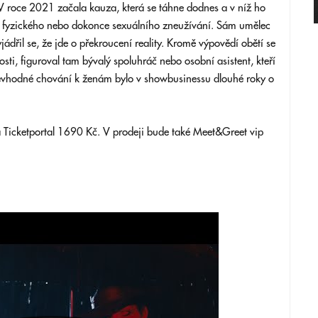
 V roce 2021 začala kauza, která se táhne dodnes a v níž ho
, fyzického nebo dokonce sexuálního zneužívání. Sám umělec
ádřil se, že jde o překroucení reality. Kromě výpovědí obětí se
zkosti, figuroval tam bývalý spoluhráč nebo osobní asistent, kteří
 nevhodné chování k ženám bylo v showbusinessu dlouhé roky o
 a Ticketportal 1690 Kč. V prodeji bude také Meet&Greet vip