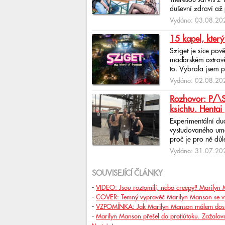
Theresou Jarvis z
duševní zdraví až 
Vydáno: 03.08.202
15 kapel, který
Sziget je sice pov
maďarském ostrově 
to. Vybrala jsem p
Vydáno: 02.08.202
Rozhovor: P/\ST
ksichtu. Hentai 
Experimentální du
vystudovaného uměl
proč je pro ně důlež
Vydáno: 31.07.202
SOUVISEJÍCÍ ČLÁNKY
-
VIDEO: Jsou roztomilí, nebo creepy? Marilyn 
-
COVER: Temný vypravěč Marilyn Manson se vyt
-
VZPOMÍNKA: Jak Marilyn Manson málem dosta
-
Marilyn Manson přešel do protiútoku. Zažalova