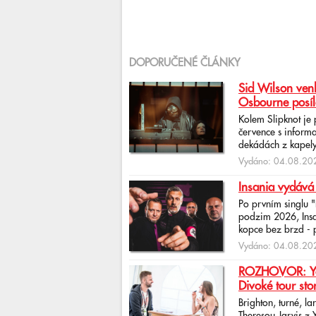
DOPORUČENÉ ČLÁNKY
Sid Wilson venk
Osbourne posíl
Kolem Slipknot je
července s informa
dekádách z kapely
Vydáno: 04.08.202
Insania vydává
Po prvním singlu 
podzim 2026, Insan
kopce bez brzd - po
Vydáno: 04.08.202
ROZHOVOR: Yona
Divoké tour sto
Brighton, turné, l