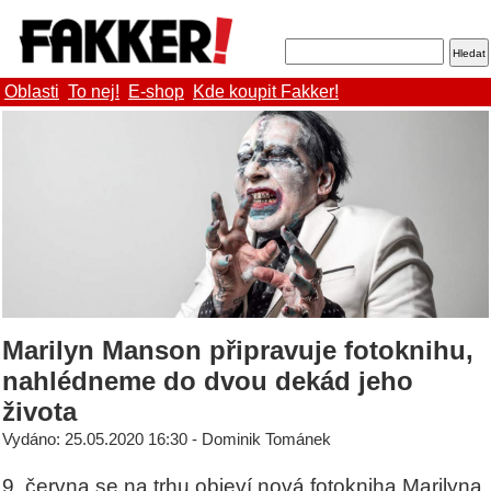
Oblasti
To nej!
E-shop
Kde koupit Fakker!
Marilyn Manson připravuje fotoknihu,
nahlédneme do dvou dekád jeho
života
Vydáno: 25.05.2020 16:30 - Dominik Tománek
9. června se na trhu objeví nová fotokniha Marilyna