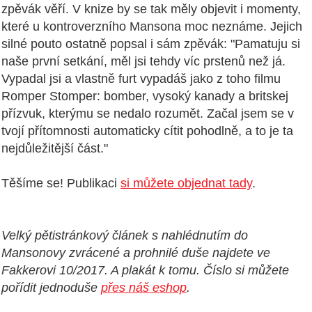
zpěvák věří. V knize by se tak měly objevit i momenty,
které u kontroverzního Mansona moc neznáme. Jejich
silné pouto ostatně popsal i sám zpěvák: "Pamatuju si
naše první setkání, měl jsi tehdy víc prstenů než já.
Vypadal jsi a vlastně furt vypadáš jako z toho filmu
Romper Stomper: bomber, vysoký kanady a britskej
přízvuk, kterýmu se nedalo rozumět. Začal jsem se v
tvojí přítomnosti automaticky cítit pohodlně, a to je ta
nejdůležitější část."
Těšíme se! Publikaci
si můžete objednat tady
.
Velký pětistránkový článek s nahlédnutím do
Mansonovy zvrácené a prohnilé duše najdete ve
Fakkerovi 10/2017. A plakát k tomu. Číslo si můžete
pořídit jednoduše
přes náš eshop
.