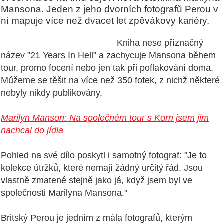
Mansona. Jeden z jeho dvorních fotografů Perou v
ní mapuje více než dvacet let zpěvákovy kariéry.
Kniha nese příznačný
název "21 Years In Hell" a zachycuje Mansona během
tour, promo focení nebo jen tak při poflakování doma.
Můžeme se těšit na více než 350 fotek, z nichž některé
nebyly nikdy publikovány.
Marilyn Manson: Na společném tour s Korn jsem jim
nachcal do jídla
Pohled na své dílo poskytl i samotný fotograf: "Je to
kolekce útržků, které nemají žádný určitý řád. Jsou
vlastně zmatené stejně jako já, když jsem byl ve
společnosti Marilyna Mansona."
Britský Perou je jedním z mála fotografů, kterým