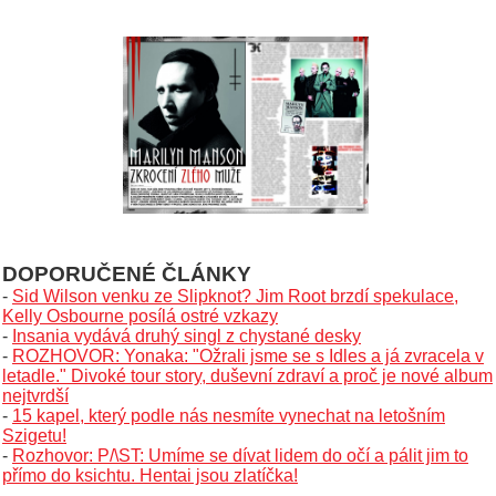
DOPORUČENÉ ČLÁNKY
-
Sid Wilson venku ze Slipknot? Jim Root brzdí spekulace,
Kelly Osbourne posílá ostré vzkazy
-
Insania vydává druhý singl z chystané desky
-
ROZHOVOR: Yonaka: "Ožrali jsme se s Idles a já zvracela v
letadle." Divoké tour story, duševní zdraví a proč je nové album
nejtvrdší
-
15 kapel, který podle nás nesmíte vynechat na letošním
Szigetu!
-
Rozhovor: P/\ST: Umíme se dívat lidem do očí a pálit jim to
přímo do ksichtu. Hentai jsou zlatíčka!