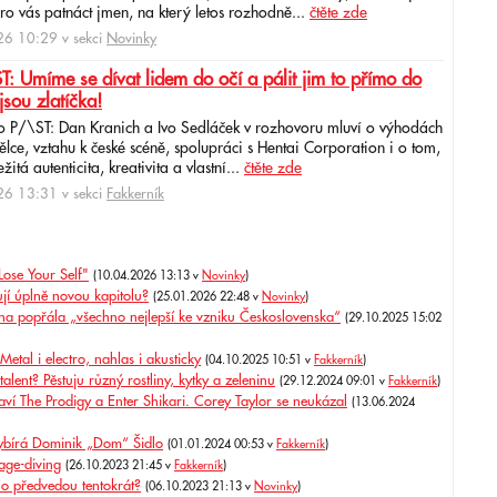
ro vás patnáct jmen, na který letos rozhodně...
čtěte zde
6 10:29 v sekci
Novinky
: Umíme se dívat lidem do očí a pálit jim to přímo do
jsou zlatíčka!
o P/\ST: Dan Kranich a Ivo Sedláček v rozhovoru mluví o výhodách
ce, vztahu k české scéně, spolupráci s Hentai Corporation i o tom,
itá autenticita, kreativita a vlastní...
čtěte zde
6 13:31 v sekci
Fakkerník
Lose Your Self"
(10.04.2026 13:13 v
Novinky
)
ují úplně novou kapitolu?
(25.01.2026 22:48 v
Novinky
)
ina popřála „všechno nejlepší ke vzniku Československa“
(29.10.2025 15:02
etal i electro, nahlas i akusticky
(04.10.2025 10:51 v
Fakkerník
)
ent? Pěstuju různý rostliny, kytky a zeleninu
(29.12.2024 09:01 v
Fakkerník
)
aví The Prodigy a Enter Shikari. Corey Taylor se neukázal
(13.06.2024
ybírá Dominik „Dom“ Šidlo
(01.01.2024 00:53 v
Fakkerník
)
tage-diving
(26.10.2023 21:45 v
Fakkerník
)
Co předvedou tentokrát?
(06.10.2023 21:13 v
Novinky
)