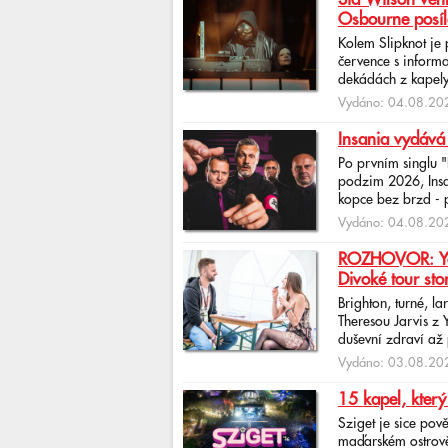
Osbourne posíl
Kolem Slipknot je
července s informa
dekádách z kapely
Vydáno: 04.08.202
Insania vydává
Po prvním singlu 
podzim 2026, Insan
kopce bez brzd - po
Vydáno: 04.08.202
ROZHOVOR: Yona
Divoké tour sto
Brighton, turné, l
Theresou Jarvis z
duševní zdraví až 
Vydáno: 03.08.202
15 kapel, který
Sziget je sice pov
maďarském ostrově 