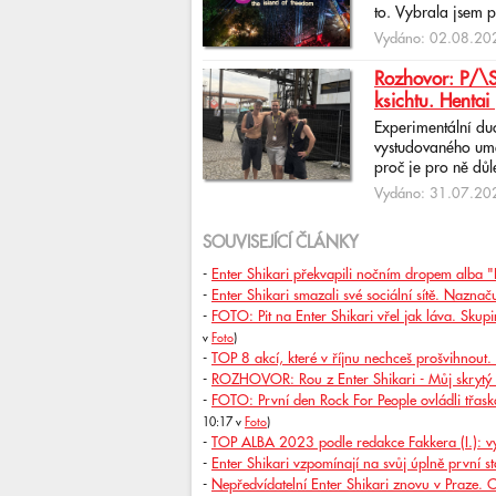
to. Vybrala jsem p
Vydáno: 02.08.202
Rozhovor: P/\ST
ksichtu. Hentai 
Experimentální du
vystudovaného uměl
proč je pro ně důlež
Vydáno: 31.07.202
SOUVISEJÍCÍ ČLÁNKY
-
Enter Shikari překvapili nočním dropem alba "
-
Enter Shikari smazali své sociální sítě. Naznač
-
FOTO: Pit na Enter Shikari vřel jak láva. Skup
v
Foto
)
-
TOP 8 akcí, které v říjnu nechceš prošvihnout. M
-
ROZHOVOR: Rou z Enter Shikari - Můj skrytý tal
-
FOTO: První den Rock For People ovládli třask
10:17 v
Foto
)
-
TOP ALBA 2023 podle redakce Fakkera (I.): v
-
Enter Shikari vzpomínají na svůj úplně první s
-
Nepředvídatelní Enter Shikari znovu v Praze. 