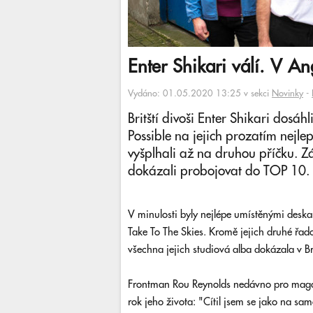
Enter Shikari válí. V An
Vydáno: 01.05.2020 13:25 v sekci
Novinky
-
Britští divoši Enter Shikari dosáh
Possible na jejich prozatím nejle
vyšplhali až na druhou příčku. Zá
dokázali probojovat do TOP 10.
V minulosti byly nejlépe umístěnými desk
Take To The Skies. Kromě jejich druhé řad
všechna jejich studiová alba dokázala v Bri
Frontman Rou Reynolds nedávno pro magaz
rok jeho života: "Cítil jsem se jako na sa