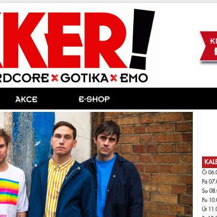
KAL
Čt 06.
Pá 07.
So 08.
Po 10.
Út 11.