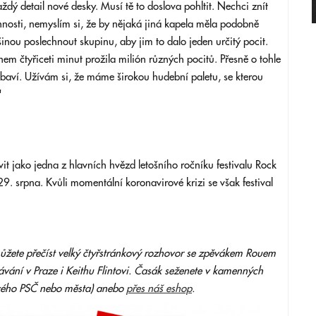
ždý detail nové desky. Musí tě to doslova pohltit. Nechci znít
nnosti, nemyslím si, že by nějaká jiná kapela měla podobně
tšinou poslechnout skupinu, aby jim to dalo jeden určitý pocit.
em čtyřiceti minut prožila milión různých pocitů. Přesně o tohle
 baví. Užívám si, že máme širokou hudební paletu, se kterou
"
vit jako jedna z hlavních hvězd letošního ročníku festivalu Rock
9. srpna. Kvůli momentální koronavirové krizi se však festival
můžete přečíst velký čtyřstránkový rozhovor se zpěvákem Rouem
ání v Praze i Keithu Flintovi
.
Časák seženete v kamenných
vého PSČ nebo města) anebo
přes náš eshop
.