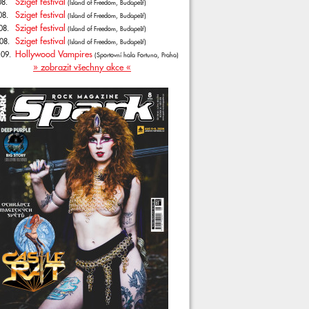
Sziget festival
08.
(Island of Freedom, Budapešť)
Sziget festival
08.
(Island of Freedom, Budapešť)
Sziget festival
08.
(Island of Freedom, Budapešť)
Sziget festival
08.
(Island of Freedom, Budapešť)
Hollywood Vampires
.09.
(Sportovní hala Fortuna, Praha)
» zobrazit všechny akce «