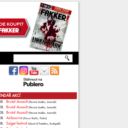
ENDÁŘ AKCÍ
Brutal Assault
08.
(Pevnost Josefov, Jaroměř)
Brutal Assault
08.
(Pevnost Josefov, Jaroměř)
Brutal Assault
08.
(Pevnost Josefov, Jaroměř)
Airbourne
08.
(Forum Karlín, Praha)
Sziget festival
08.
(Island of Freedom, Budapešť)