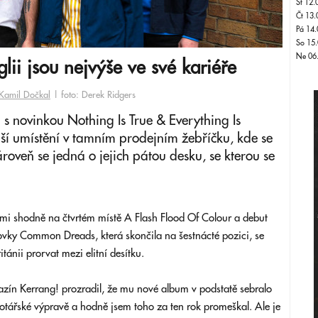
St 12.
Čt 13.
Pá 14.
So 15.
Ne 06
glii jsou nejvýše ve své kariéře
Kamil Dočkal
| foto: Derek Ridgers
li s novinkou Nothing Is True & Everything Is
pší umístění v tamním prodejním žebříčku, kde se
roveň se jedná o jejich pátou desku, se kterou se
ami shodně na čtvrtém místě A Flash Flood Of Colour a debut
ovky Common Dreads, která skončila na šestnácté pozici, se
tánii prorvat mezi elitní desítku.
ín Kerrang! prozradil, že mu nové album v podstatě sebralo
motářské výpravě a hodně jsem toho za ten rok promeškal. Ale je