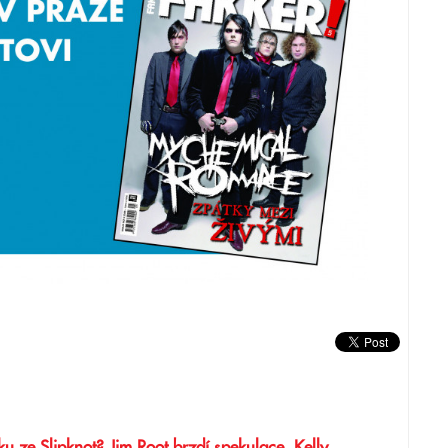
u ze Slipknot? Jim Root brzdí spekulace, Kelly