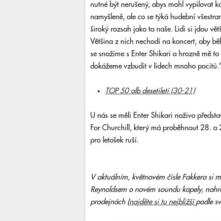
nutné být nerušený, abys mohl vypilovat ka
namyšleně, ale co se týká hudební všestra
široký rozsah jako ta naše. Lidi si jdou vě
Většina z nich nechodí na koncert, aby běh
se snažíme s Enter Shikari a hrozně mě to
dokážeme vzbudit v lidech mnoho pocitů.
TOP 50 alb desetiletí (30-21)
U nás se měli Enter Shikari naživo předsta
For Churchill, který má proběhnout 28. a 2
pro letošek ruší.
V aktuálním, květnovém čísle Fakkera si 
Reynoldsem o
novém soundu kapely, nahráv
prodejnách (
najděte si tu nejbližší
podle s