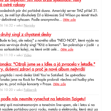
á ostré vzkazy
 posledních pár dní pořádně dusno. Americký server TMZ přišel 31.
cí, že měl být dlouholetý DJ a klávesista Sid Wilson po téměř třech
 definitivně vyhozen. Podle anonymního...
čtěte zde
6 16:32 v sekci
Novinky
 druhý singl z chystané desky
"Bude to boj, ale neboj" z nového alba "NEO-NOE", které vyjde na
ia servíruje druhý singl "Kříž a kamení". Ten pokračuje v jízdě - z
 sarkastické koleji, na které sviští celé...
čtěte zde
6 11:10 v sekci
Video
ka: "Ožrali jsme se s Idles a já zvracela v letadle."
ry, duševní zdraví a proč je nové album nejtvrdší
aryngitida i nová deska Until You’re Satisfied. Se zpěvačkou
 Yonaka jsme na Rock for People probrali všechno od hudby přes
po to, proč miluje koncerty v Praze.
čtěte zde
6 10:20 v sekci
Fakkerník
 podle nás nesmíte vynechat na letošním Szigetu!
ěstný spíš mainstreamovým a tanečním line-upem, ale i letos si na
najdete pořádnou porci rocku, metalu a elektroniky, která stojí za