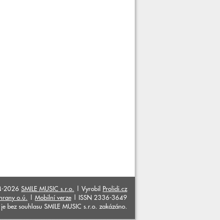
4-2026
SMILE MUSIC s.r.o.
| Vyrobil
Prolidi.cz
hrany o.ú.
|
Mobilní verze
| ISSN 2336-3649
ků je bez souhlasu SMILE MUSIC s.r.o. zakázáno.