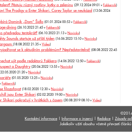
ent? Pěstuju různý rostliny, kytky a zeleninu
(29.12.2024 09:01 v
Fakkerník
)
aví The Prodigy a Enter Shikari. Corey Taylor se neukázal
(13.06.2024
ybírá Dominik „Dom“ Šidlo
(01.01.2024 00:53 v
Fakkerník
)
tage-diving
(26.10.2023 21:45 v
Fakkerník
)
Co předvedou tentokrát?
(06.10.2023 21:13 v
Novinky
)
hty Sounds startuje už příští týden
(16.06.2023 15:10 v
Novinky
)
 Wargasm
(18.08.2022 21:35 v
Video
)
yjadřovat se k aktuálním problémům? Nepředstavitelné!
(08.08.2022 22:45
nechat ujít podle redaktorů Fakkera
(14.06.2022 12:50 v
Fakkerník
)
 Suspect a Daughtry
(20.04.2022 13:55 v
Novinky
)
(22.05.2020 21:20 v
Novinky
)
kariéře
(01.05.2020 13:25 v
Novinky
)
 v
Fakkerník
)
e filozofovat
(18.02.2020 12:30 v
Novinky
)
ill jsou Enter Shikari
(02.02.2020 19:00 v
Novinky
)
er Shikari pokračují v hrátkách s časem
(30.08.2019 08:10 v
Video
)
©201
Kontaktní informace
|
Informace o inzerci
|
Redakce
|
Zásady oc
Jakékoliv užití obsahu včetně převzetí člán