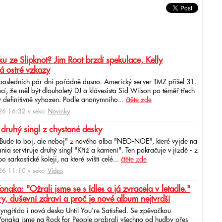
u ze Slipknot? Jim Root brzdí spekulace, Kelly
á ostré vzkazy
 posledních pár dní pořádně dusno. Americký server TMZ přišel 31.
cí, že měl být dlouholetý DJ a klávesista Sid Wilson po téměř třech
 definitivně vyhozen. Podle anonymního...
čtěte zde
6 16:32 v sekci
Novinky
 druhý singl z chystané desky
"Bude to boj, ale neboj" z nového alba "NEO-NOE", které vyjde na
ia servíruje druhý singl "Kříž a kamení". Ten pokračuje v jízdě - z
 sarkastické koleji, na které sviští celé...
čtěte zde
6 11:10 v sekci
Video
ka: "Ožrali jsme se s Idles a já zvracela v letadle."
ry, duševní zdraví a proč je nové album nejtvrdší
aryngitida i nová deska Until You’re Satisfied. Se zpěvačkou
 Yonaka jsme na Rock for People probrali všechno od hudby přes