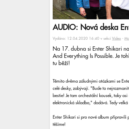
AUDIO: Nová deska Ent
Vydáno: 12.04.2020 16:40 v sekci
Video
-
Ma
Na 17. dubna si Enter Shikari na
And Everything Is Possible. Je toh
tu běží!
Těmito dvěma záludnými otázkami se Enter 
celé desky, zabývají. "Bude to nejrozmanit
bestie! Je tam orchestální kousek, taky as
elektronická skladba," dodává. Tedy velká
Enter Shikari si pro nové album připravili
těšíme!