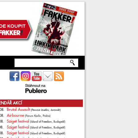
ENDÁŘ AKCÍ
Brutal Assault
08.
(Pevnost Josefov, Jaroměř)
Airbourne
08.
(Forum Karlín, Praha)
Sziget festival
08.
(Island of Freedom, Budapešť)
Sziget festival
08.
(Island of Freedom, Budapešť)
Sziget festival
08.
(Island of Freedom, Budapešť)