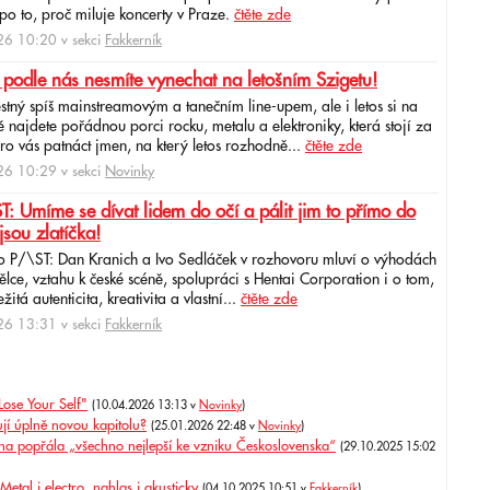
po to, proč miluje koncerty v Praze.
čtěte zde
6 10:20 v sekci
Fakkerník
 podle nás nesmíte vynechat na letošním Szigetu!
ěstný spíš mainstreamovým a tanečním line-upem, ale i letos si na
najdete pořádnou porci rocku, metalu a elektroniky, která stojí za
ro vás patnáct jmen, na který letos rozhodně...
čtěte zde
6 10:29 v sekci
Novinky
: Umíme se dívat lidem do očí a pálit jim to přímo do
jsou zlatíčka!
o P/\ST: Dan Kranich a Ivo Sedláček v rozhovoru mluví o výhodách
ce, vztahu k české scéně, spolupráci s Hentai Corporation i o tom,
itá autenticita, kreativita a vlastní...
čtěte zde
6 13:31 v sekci
Fakkerník
Lose Your Self"
(10.04.2026 13:13 v
Novinky
)
ují úplně novou kapitolu?
(25.01.2026 22:48 v
Novinky
)
ina popřála „všechno nejlepší ke vzniku Československa“
(29.10.2025 15:02
etal i electro, nahlas i akusticky
(04.10.2025 10:51 v
Fakkerník
)