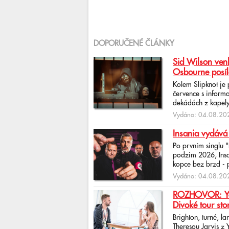
DOPORUČENÉ ČLÁNKY
Sid Wilson venk
Osbourne posíl
Kolem Slipknot je
července s informa
dekádách z kapely
Vydáno: 04.08.202
Insania vydává
Po prvním singlu 
podzim 2026, Insan
kopce bez brzd - po
Vydáno: 04.08.202
ROZHOVOR: Yona
Divoké tour sto
Brighton, turné, l
Theresou Jarvis z