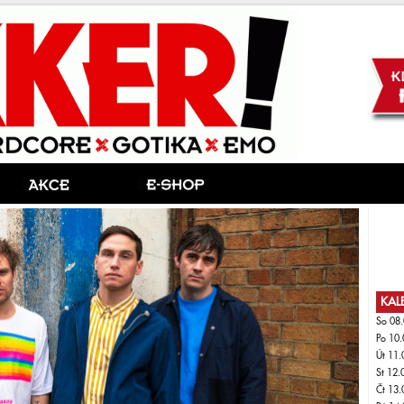
KAL
So 08.
Po 10.
Út 11.
St 12.
Čt 13.