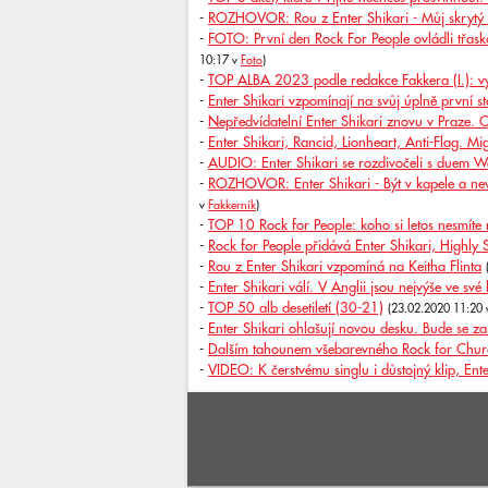
-
ROZHOVOR: Rou z Enter Shikari - Můj skrytý tal
-
FOTO: První den Rock For People ovládli třask
10:17 v
Foto
)
-
TOP ALBA 2023 podle redakce Fakkera (I.): v
-
Enter Shikari vzpomínají na svůj úplně první s
-
Nepředvídatelní Enter Shikari znovu v Praze. 
-
Enter Shikari, Rancid, Lionheart, Anti-Flag. Mig
-
AUDIO: Enter Shikari se rozdivočeli s duem
-
ROZHOVOR: Enter Shikari - Být v kapele a nev
v
Fakkerník
)
-
TOP 10 Rock for People: koho si letos nesmíte 
-
Rock for People přidává Enter Shikari, Highly
-
Rou z Enter Shikari vzpomíná na Keitha Flinta
-
Enter Shikari válí. V Anglii jsou nejvýše ve své 
-
TOP 50 alb desetiletí (30-21)
(23.02.2020 11:20
-
Enter Shikari ohlašují novou desku. Bude se zas
-
Dalším tahounem všebarevného Rock for Church
-
VIDEO: K čerstvému singlu i důstojný klip, Ent