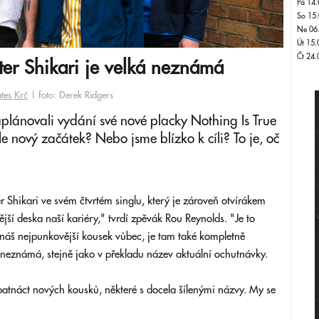
Pá 14.
So 15.
Ne 06
Út 15.
Čt 24.
er Shikari je velká neznámá
tes Krč
| foto: Derek Ridgers
plánovali vydání své nové placky Nothing Is True
le nový začátek? Nebo jsme blízko k cíli? To je, oč
Shikari ve svém čtvrtém singlu, který je zároveň otvírákem
ější deska naší kariéry," tvrdí zpěvák Rou Reynolds. "Je to
i náš nejpunkovější kousek vůbec, je tam také kompletně
 neznámá, stejně jako v překladu název aktuální ochutnávky.
 patnáct nových kousků, některé s docela šílenými názvy. My se