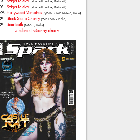
Sziget festival
08.
(Island of Freedom, Budapešť)
Sziget festival
08.
(Island of Freedom, Budapešť)
Hollywood Vampires
.09.
(Sportovní hala Fortuna, Praha)
Black Stone Cherry
09.
(Meet Factory, Praha)
Beartooth
09.
(SaSaZu, Praha)
» zobrazit všechny akce «