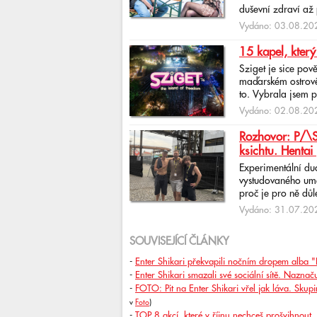
duševní zdraví až 
Vydáno: 03.08.202
15 kapel, který
Sziget je sice pov
maďarském ostrově 
to. Vybrala jsem p
Vydáno: 02.08.202
Rozhovor: P/\ST
ksichtu. Hentai 
Experimentální du
vystudovaného uměl
proč je pro ně důlež
Vydáno: 31.07.202
SOUVISEJÍCÍ ČLÁNKY
-
Enter Shikari překvapili nočním dropem alba "
-
Enter Shikari smazali své sociální sítě. Naznač
-
FOTO: Pit na Enter Shikari vřel jak láva. Skup
v
Foto
)
-
TOP 8 akcí, které v říjnu nechceš prošvihnout. M