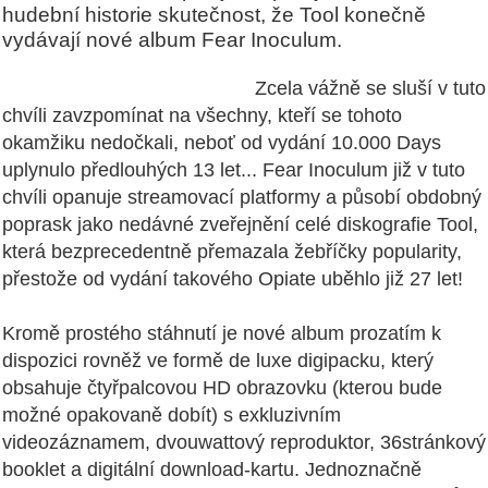
hudební historie skutečnost, že Tool konečně
vydávají nové album Fear Inoculum.
Zcela vážně se sluší v tuto
chvíli zavzpomínat na všechny, kteří se tohoto
okamžiku nedočkali, neboť od vydání 10.000 Days
uplynulo předlouhých 13 let... Fear Inoculum již v tuto
chvíli opanuje streamovací platformy a působí obdobný
poprask jako nedávné zveřejnění celé diskografie Tool,
která bezprecedentně přemazala žebříčky popularity,
přestože od vydání takového Opiate uběhlo již 27 let!
Kromě prostého stáhnutí je nové album prozatím k
dispozici rovněž ve formě de luxe digipacku, který
obsahuje čtyřpalcovou HD obrazovku (kterou bude
možné opakovaně dobít) s exkluzivním
videozáznamem, dvouwattový reproduktor, 36stránkový
booklet a digitální download-kartu. Jednoznačně