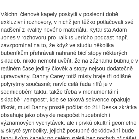
Všichni členové kapely poskytli v poslední době
exkluzivní rozhovory, v nichž jen těžko potlačovali své
nadšení z kvality nového materiálu. Kytarista Adam
Jones v rozhovoru pro Talk Is Jericho podcast např.
zavzpomínal na to, že když ve studiu několika
bubeníkům přehrávali nahrané bicí stopy některých
skladeb, nikdo nemohl uvěřit, že na záznamu bubnuje v
reálném čase jediný člověk a stopy nejsou dodatečně
upravovány. Danny Carey totiž místy hraje tři odlišné
polyrytmy současně; navíc celá řada riffů je v
sedmidobém taktu, takže třeba v monumentální
skladbě "7empest", kde se taková sekvence opakuje
třikrát, musí Danny prostě počítat do 21!
Deska zkrátka
obsahuje jako obvykle nespočet hudebních i
významových vychytávek, ale i prvků okultní geometrie
& skryté symboliky, jejichž postupné dekódování bude
fanouškům kapely po celém světě bez pochyb přinášet