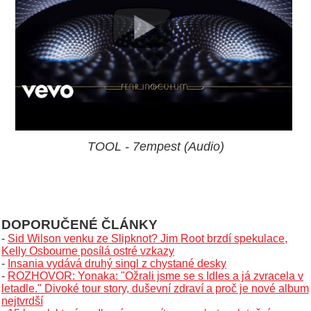
TOOL - 7empest (Audio)
DOPORUČENÉ ČLÁNKY
-
Sid Wilson venku ze Slipknot? Jim Root brzdí spekulace,
Kelly Osbourne posílá ostré vzkazy
-
Insania vydává druhý singl z chystané desky
-
ROZHOVOR: Yonaka: "Ožrali jsme se s Idles a já zvracela v
letadle." Divoké tour story, duševní zdraví a proč je nové album
nejtvrdší