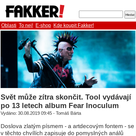
Oblasti
To nej!
E-shop
Kde koupit Fakker!
Svět může zítra skončit. Tool vydávají
po 13 letech album Fear Inoculum
Vydáno: 30.08.2019 09:45 - Tomáš Bárta
Doslova zlatým písmem - a artdecovým fontem - se
v těchto chvílích zapisuje do pomyslných análů