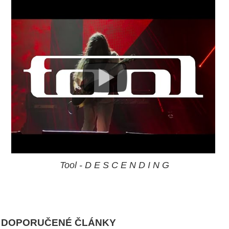
Tool - D E S C E N D I N G
DOPORUČENÉ ČLÁNKY