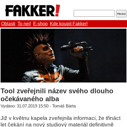
Oblasti
To nej!
E-shop
Kde koupit Fakker!
Tool zveřejnili název svého dlouho
očekávaného alba
Vydáno: 31.07.2019 15:50 - Tomáš Bárta
Již v květnu kapela zveřejnila informaci, že třináct
let čekání na nový studiový materiál definitivně