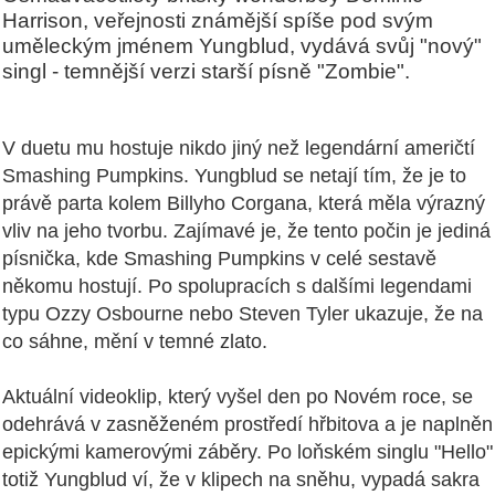
Harrison, veřejnosti známější spíše pod svým
uměleckým jménem Yungblud, vydává svůj "nový"
singl - temnější verzi starší písně "Zombie".
V duetu mu hostuje nikdo jiný než legendární američtí
Smashing Pumpkins. Yungblud se netají tím, že je to
právě parta kolem Billyho Corgana, která měla výrazný
vliv na jeho tvorbu. Zajímavé je, že tento počin je jediná
písnička, kde Smashing Pumpkins v celé sestavě
někomu hostují. Po spolupracích s dalšími legendami
typu Ozzy Osbourne nebo Steven Tyler ukazuje, že na
co sáhne, mění v temné zlato.
Aktuální videoklip, který vyšel den po Novém roce, se
odehrává v zasněženém prostředí hřbitova a je naplněn
epickými kamerovými záběry. Po loňském singlu "Hello"
totiž Yungblud ví, že v klipech na sněhu, vypadá sakra