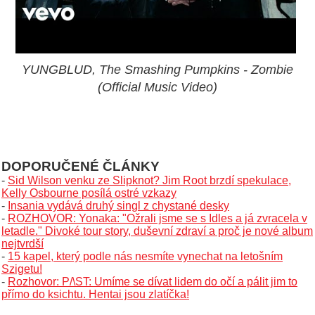
YUNGBLUD, The Smashing Pumpkins - Zombie
(Official Music Video)
DOPORUČENÉ ČLÁNKY
-
Sid Wilson venku ze Slipknot? Jim Root brzdí spekulace,
Kelly Osbourne posílá ostré vzkazy
-
Insania vydává druhý singl z chystané desky
-
ROZHOVOR: Yonaka: "Ožrali jsme se s Idles a já zvracela v
letadle." Divoké tour story, duševní zdraví a proč je nové album
nejtvrdší
-
15 kapel, který podle nás nesmíte vynechat na letošním
Szigetu!
-
Rozhovor: P/\ST: Umíme se dívat lidem do očí a pálit jim to
přímo do ksichtu. Hentai jsou zlatíčka!