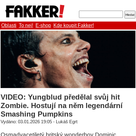
Oblasti
To nej!
E-shop
Kde koupit Fakker!
VIDEO: Yungblud předělal svůj hit
Zombie. Hostují na něm legendární
Smashing Pumpkins
Vydáno: 03.01.2026 19:05 - Lukáš Egrt
Osmadvacetiletý britský wonderboy Dominic