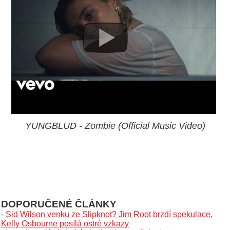
YUNGBLUD - Zombie (Official Music Video)
DOPORUČENÉ ČLÁNKY
-
Sid Wilson venku ze Slipknot? Jim Root brzdí spekulace,
Kelly Osbourne posílá ostré vzkazy