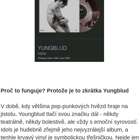
Proč to funguje? Protože je to zkrátka Yungblud
V době, kdy většina pop‑punkových hvězd hraje na
jistotu, Youngblud tlačí svou značku dál - někdy
teatrálně, někdy bolestivě, ale vždy s emoční syrovostí.
Idols je hudebně zřejmě jeho nejvyzrálejší album, a
tenhle krvavý vinyl je symbolickou třešničkou. Nejde jen