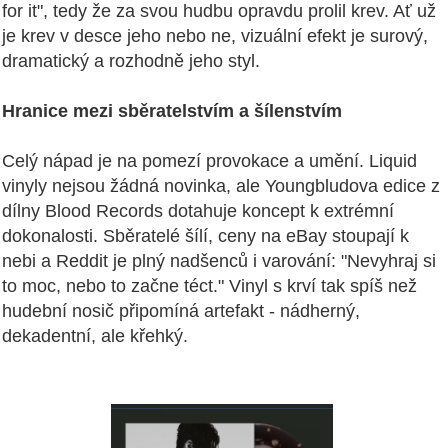
for it", tedy že za svou hudbu opravdu prolil krev. Ať už
je krev v desce jeho nebo ne, vizuální efekt je surový,
dramatický a rozhodně jeho styl.
Hranice mezi sběratelstvím a šílenstvím
Celý nápad je na pomezí provokace a umění. Liquid
vinyly nejsou žádná novinka, ale Youngbludova edice z
dílny Blood Records dotahuje koncept k extrémní
dokonalosti. Sběratelé šílí, ceny na eBay stoupají k
nebi a Reddit je plný nadšenců i varování: "Nevyhraj si
to moc, nebo to začne téct." Vinyl s krví tak spíš než
hudební nosič připomíná artefakt - nádherný,
dekadentní, ale křehký.