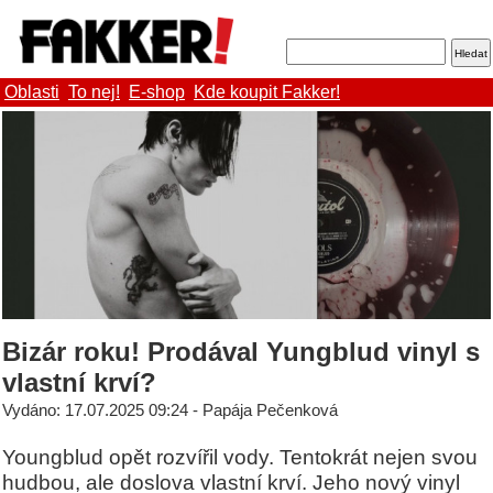
Oblasti
To nej!
E-shop
Kde koupit Fakker!
Bizár roku! Prodával Yungblud vinyl s
vlastní krví?
Vydáno: 17.07.2025 09:24 - Papája Pečenková
Youngblud opět rozvířil vody. Tentokrát nejen svou
hudbou, ale doslova vlastní krví. Jeho nový vinyl