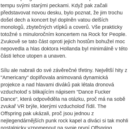
tempu svými starými peckami. Když pak začali
představovat novou desku, bylo poznat, že jim trochu
došel dech a koncert byl doplněn vatou delších
monologů, zbytečných vtípků a coverů. Vše prakticky
totožné s minuloročním koncertem na Rock for People.
Zvukově se tato část oproti jejich hostům bohužel moc
nepovedla a hlas doktora Hollanda byl minimálně v této
části lehce utopen a unaven.
Sílu ale nabrali do své závěrečné třetiny. Největší hity z
"Americany" doplňovala animovaná dynamická
projekce a nad hlavami diváků pak létala dronová
vzducholoď s blikajícím nápisem "Dance Fucker
Dance", která odpověděla na otázku, proč má na sobě
zvukař VR brýle, kterými vzducholoď řídil. The
Offspring pak ukázali, proč jsou jednou z
nejlegendárnějších punk rock kapel a diváci si tak mohli
nostalgicky vzpomenout na svoje první Offspring