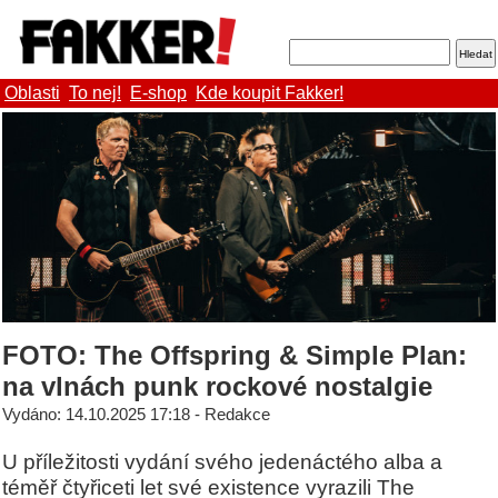
Oblasti
To nej!
E-shop
Kde koupit Fakker!
FOTO: The Offspring & Simple Plan:
na vlnách punk rockové nostalgie
Vydáno: 14.10.2025 17:18 - Redakce
U příležitosti vydání svého jedenáctého alba a
téměř čtyřiceti let své existence vyrazili The