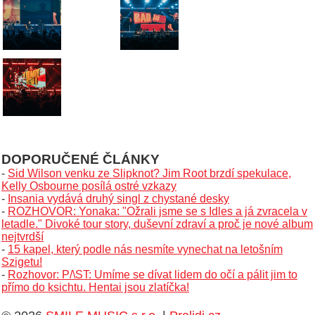
DOPORUČENÉ ČLÁNKY
-
Sid Wilson venku ze Slipknot? Jim Root brzdí spekulace,
Kelly Osbourne posílá ostré vzkazy
-
Insania vydává druhý singl z chystané desky
-
ROZHOVOR: Yonaka: "Ožrali jsme se s Idles a já zvracela v
letadle." Divoké tour story, duševní zdraví a proč je nové album
nejtvrdší
-
15 kapel, který podle nás nesmíte vynechat na letošním
Szigetu!
-
Rozhovor: P/\ST: Umíme se dívat lidem do očí a pálit jim to
přímo do ksichtu. Hentai jsou zlatíčka!