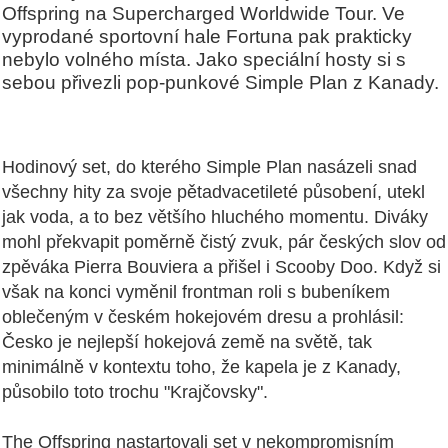
Offspring na Supercharged Worldwide Tour. Ve
vyprodané sportovní hale Fortuna pak prakticky
nebylo volného místa. Jako speciální hosty si s
sebou přivezli pop-punkové Simple Plan z Kanady.
Hodinový set, do kterého Simple Plan nasázeli snad
všechny hity za svoje pětadvacetileté působení, utekl
jak voda, a to bez většího hluchého momentu. Diváky
mohl překvapit poměrně čistý zvuk, pár českých slov od
zpěváka Pierra Bouviera a přišel i Scooby Doo. Když si
však na konci vyměnil frontman roli s bubeníkem
oblečeným v českém hokejovém dresu a prohlásil:
Česko je nejlepší hokejová země na světě, tak
minimálně v kontextu toho, že kapela je z Kanady,
působilo toto trochu "Krajčovsky".
The Offspring nastartovali set v nekompromisním