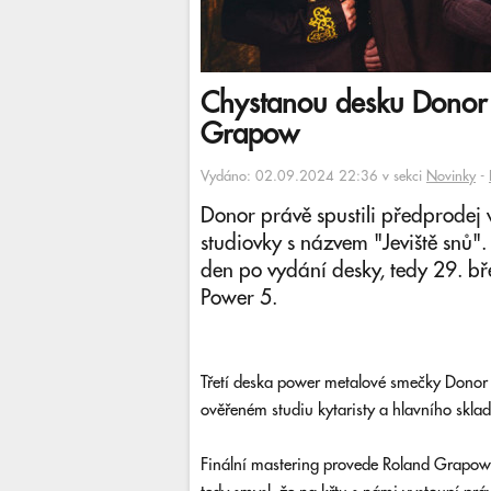
Chystanou desku Donor 
Grapow
Vydáno: 02.09.2024 22:36 v sekci
Novinky
-
Donor právě spustili předprodej v
studiovky s názvem "Jeviště snů".
den po vydání desky, tedy 29. b
Power 5.
Třetí deska power metalové smečky Donor 
ověřeném studiu kytaristy a hlavního skla
Finální mastering provede Roland Grapow 