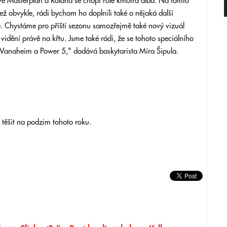
ávě Masterplan a Roland se chopí role kmotra alba. Na tomto
 obvykle, rádi bychom ho doplnili také o nějaká další
e. Chystáme pro příští sezonu samozřejmě také nový vizuál
vidění právě na křtu. Jsme také rádi, že se tohoto speciálního
l Vanaheim a Power 5," dodává baskytarista Míra Šipula.
 těšit na podzim tohoto roku.