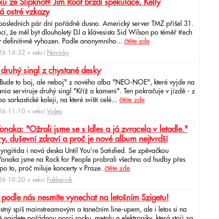
u ze Slipknot? Jim Root brzdí spekulace, Kelly
á ostré vzkazy
 posledních pár dní pořádně dusno. Americký server TMZ přišel 31.
cí, že měl být dlouholetý DJ a klávesista Sid Wilson po téměř třech
 definitivně vyhozen. Podle anonymního...
čtěte zde
6 16:32 v sekci
Novinky
 druhý singl z chystané desky
"Bude to boj, ale neboj" z nového alba "NEO-NOE", které vyjde na
ia servíruje druhý singl "Kříž a kamení". Ten pokračuje v jízdě - z
 sarkastické koleji, na které sviští celé...
čtěte zde
6 11:10 v sekci
Video
ka: "Ožrali jsme se s Idles a já zvracela v letadle."
ry, duševní zdraví a proč je nové album nejtvrdší
aryngitida i nová deska Until You’re Satisfied. Se zpěvačkou
 Yonaka jsme na Rock for People probrali všechno od hudby přes
po to, proč miluje koncerty v Praze.
čtěte zde
6 10:20 v sekci
Fakkerník
 podle nás nesmíte vynechat na letošním Szigetu!
ěstný spíš mainstreamovým a tanečním line-upem, ale i letos si na
najdete pořádnou porci rocku, metalu a elektroniky, která stojí za