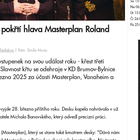
So 15.
Ne 06
Út 15.
Čt 24.
Pá 25.
pokřtí hlava Masterplan Roland
Redakce
| foto: Smile Music
stupenek na svou událost roku - křest třetí
 Slavnost křtu se odehraje v KD Brumov-Bylnice
řezna 2025 za účasti Masterplan, Vanaheim a
vyjde 28. března příštího roku. Desku kapela nahrávala v už
datele Michala Banovského, který odvedl precizní práci.
(Masterplan), který se stane také kmotrem desky: "Dává nám