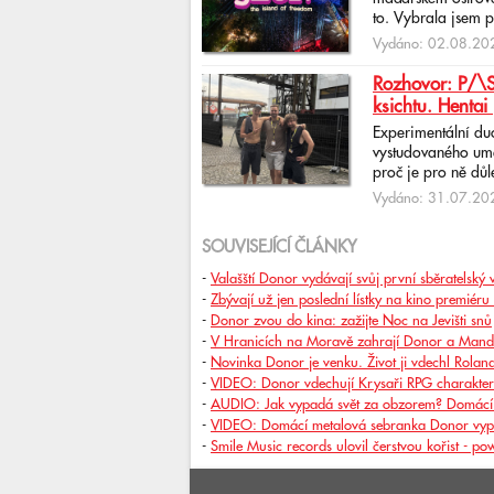
to. Vybrala jsem p
Vydáno: 02.08.202
Rozhovor: P/\ST
ksichtu. Hentai 
Experimentální du
vystudovaného uměl
proč je pro ně důlež
Vydáno: 31.07.202
SOUVISEJÍCÍ ČLÁNKY
-
Valašští Donor vydávají svůj první sběratelský v
-
Zbývají už jen poslední lístky na kino premiér
-
Donor zvou do kina: zažijte Noc na Jevišti snů
-
V Hranicích na Moravě zahrají Donor a Mand
-
Novinka Donor je venku. Život ji vdechl Rola
-
VIDEO: Donor vdechují Krysaři RPG charakte
-
AUDIO: Jak vypadá svět za obzorem? Domácí
-
VIDEO: Domácí metalová sebranka Donor vypo
-
Smile Music records ulovil čerstvou kořist - p