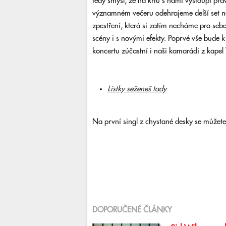
tedy smysl, že na křtu s námi vystoupí pr
významném večeru odehrajeme delší set než
zpestření, která si zatím necháme pro seb
scény i s novými efekty. Poprvé vše bude k 
koncertu zúčastní i naši kamarádi z kape
Lístky seženeš tady
Na první singl z chystané desky se můžete
DOPORUČENÉ ČLÁNKY