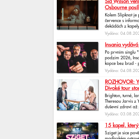
Sid Wilson venk
Osbourne posíl
Kolem Slipknot je
července s informa
dekádách z kapely
Vydáno: 04.08.202
Insania vydává
Po prvním singlu 
podzim 2026, Insan
kopce bez brzd - po
Vydáno: 04.08.202
ROZHOVOR: Yona
Divoké tour sto
Brighton, turné, l
Theresou Jarvis z
duševní zdraví až 
Vydáno: 03.08.202
15 kapel, který
Sziget je sice pov
maďarském ostrově 