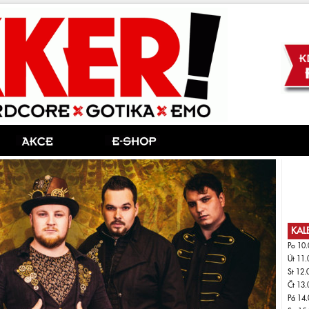
KAL
Po 10.
Út 11.
St 12.
Čt 13.
Pá 14.