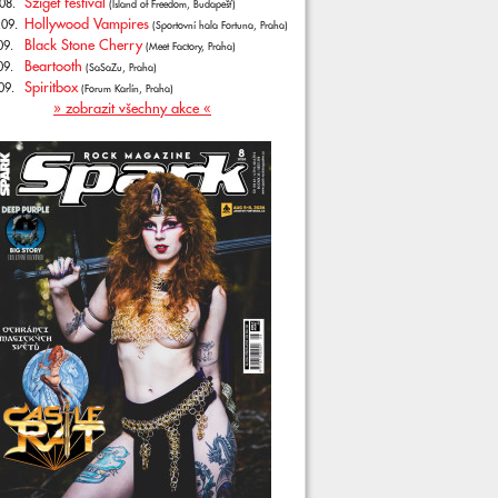
Sziget festival
08.
(Island of Freedom, Budapešť)
Hollywood Vampires
.09.
(Sportovní hala Fortuna, Praha)
Black Stone Cherry
09.
(Meet Factory, Praha)
Beartooth
09.
(SaSaZu, Praha)
Spiritbox
09.
(Forum Karlín, Praha)
» zobrazit všechny akce «