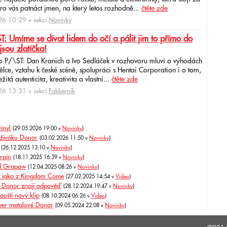
ro vás patnáct jmen, na který letos rozhodně...
čtěte zde
6 10:29 v sekci
Novinky
: Umíme se dívat lidem do očí a pálit jim to přímo do
jsou zlatíčka!
o P/\ST: Dan Kranich a Ivo Sedláček v rozhovoru mluví o výhodách
ce, vztahu k české scéně, spolupráci s Hentai Corporation i o tom,
itá autenticita, kreativita a vlastní...
čtěte zde
6 13:31 v sekci
Fakkerník
inyl
(29.05.2026 19:00 v
Novinky
)
u živáku Donor
(03.02.2026 11:50 v
Novinky
)
(26.12.2025 13:10 v
Novinky
)
rain
(18.11.2025 16:39 v
Novinky
)
nd Grapow
(12.04.2025 08:26 v
Novinky
)
r jako z Kingdom Come
(27.02.2025 14:54 v
Video
)
 Donor znají odpověď
(28.12.2024 19:47 v
Novinky
)
uští nový klip
(08.10.2024 06:26 v
Video
)
ower metalové Donor
(09.05.2024 22:08 v
Novinky
)