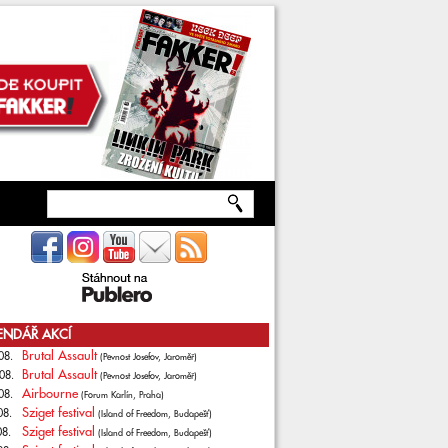
ENDÁŘ AKCÍ
Brutal Assault
08.
(Pevnost Josefov, Jaroměř)
Brutal Assault
08.
(Pevnost Josefov, Jaroměř)
Airbourne
08.
(Forum Karlín, Praha)
Sziget festival
08.
(Island of Freedom, Budapešť)
Sziget festival
08.
(Island of Freedom, Budapešť)