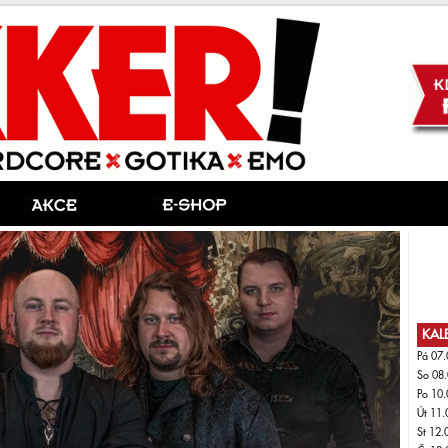
KAL
Pá 07.
So 08.
Po 10.
Út 11.
St 12.