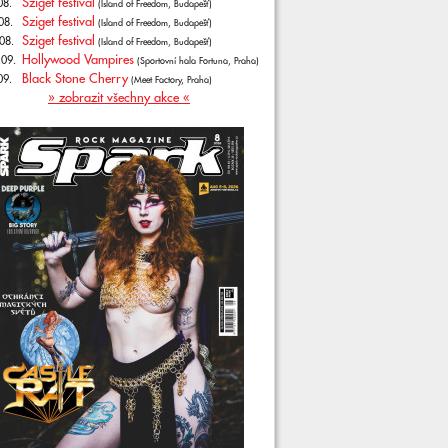
Sziget festival
08.
(Island of Freedom, Budapešť)
Sziget festival
08.
(Island of Freedom, Budapešť)
Sziget festival
08.
(Island of Freedom, Budapešť)
Hollywood Vampires
.09.
(Sportovní hala Fortuna, Praha)
Black Stone Cherry
09.
(Meet Factory, Praha)
» zobrazit všechny akce «