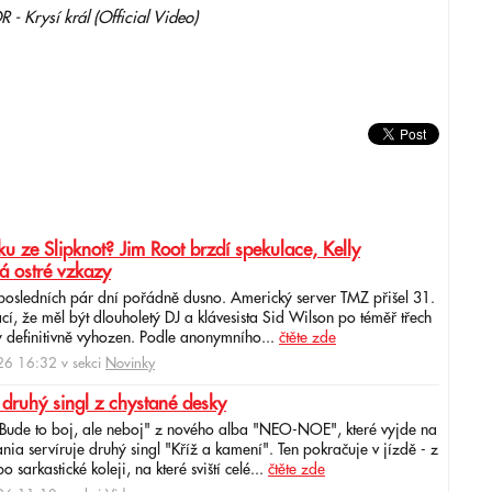
 Krysí král (Official Video)
u ze Slipknot? Jim Root brzdí spekulace, Kelly
á ostré vzkazy
 posledních pár dní pořádně dusno. Americký server TMZ přišel 31.
cí, že měl být dlouholetý DJ a klávesista Sid Wilson po téměř třech
 definitivně vyhozen. Podle anonymního...
čtěte zde
6 16:32 v sekci
Novinky
 druhý singl z chystané desky
"Bude to boj, ale neboj" z nového alba "NEO-NOE", které vyjde na
ia servíruje druhý singl "Kříž a kamení". Ten pokračuje v jízdě - z
 sarkastické koleji, na které sviští celé...
čtěte zde