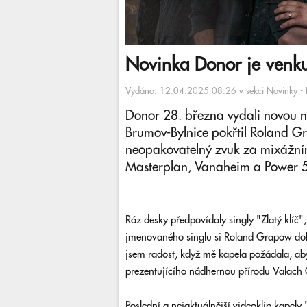
Novinka Donor je venku
Vydáno: 12.04.2025 08:26 v sekci
Novinky
-
Donor 28. března vydali novou na
Brumov-Bylnice pokřtil Roland Gra
neopakovatelný zvuk za mixážním
Masterplan, Vanaheim a Power 5
Ráz desky předpovídaly singly "Zlatý klíč"
jmenovaného singlu si Roland Grapow dokon
jsem radost, když mě kapela požádala, ab
prezentujícího nádhernou přírodu Valach
Poslední a nejaktuálnější videoklip kapely