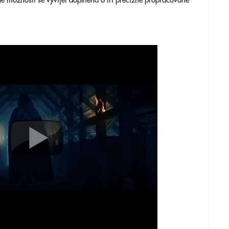
le možnosti se vyvíjet doplněná o tři precizně propracované