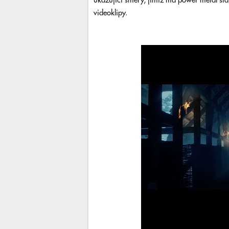
ukazující směry, jimiž má power metal stá
videoklipy.