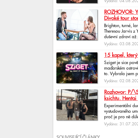
Vydáno: 04.08.202
ROZHOVOR: Yona
Divoké tour sto
Brighton, turné, l
Theresou Jarvis z
duševní zdraví až 
Vydáno: 03.08.202
15 kapel, který
Sziget je sice pov
maďarském ostrově 
to. Vybrala jsem p
Vydáno: 02.08.202
Rozhovor: P/\ST
ksichtu. Hentai 
Experimentální du
vystudovaného uměl
proč je pro ně důlež
Vydáno: 31.07.202
SOUVISEJÍCÍ ČLÁNKY