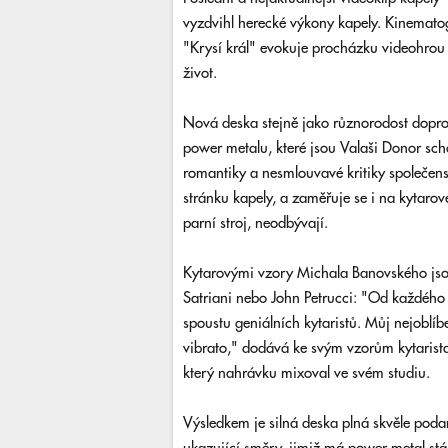
vyzdvihl herecké výkony kapely. Kinematog
"Krysí král" evokuje procházku videohro
život.
Nová deska stejně jako různorodost dopro
power metalu, které jsou Valaši Donor sc
romantiky a nesmlouvavé kritiky společe
stránku kapely, a zaměřuje se i na kytarov
parní stroj, neodbývají.
Kytarovými vzory Michala Banovského jso
Satriani nebo John Petrucci: "Od každého 
spoustu geniálních kytaristů. Můj nejoblíb
vibrato," dodává ke svým vzorům kytarist
který nahrávku mixoval ve svém studiu.
Výsledkem je silná deska plná skvěle pod