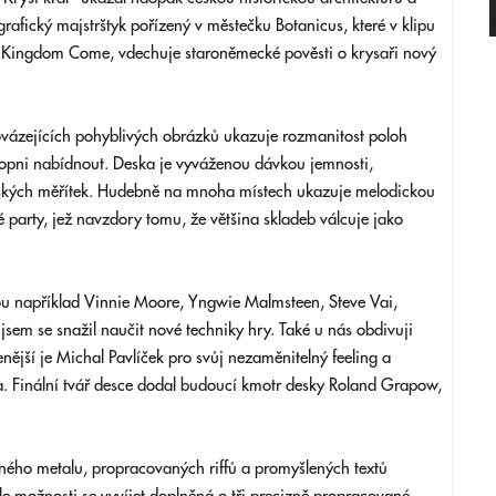
rafický majstrštyk pořízený v městečku Botanicus, které v klipu
u Kingdom Come, vdechuje staroněmecké pověsti o krysaři nový
vázejících pohyblivých obrázků ukazuje rozmanitost poloh
hopni nabídnout. Deska je vyváženou dávkou jemnosti,
nských měřítek. Hudebně na mnoha místech ukazuje melodickou
é party, jež navzdory tomu, že většina skladeb válcuje jako
u například Vinnie Moore, Yngwie Malmsteen, Steve Vai,
jsem se snažil naučit nové techniky hry. Také u nás obdivuji
enější je Michal Pavlíček pro svůj nezaměnitelný feeling a
a. Finální tvář desce dodal budoucí kmotr desky Roland Grapow,
aného metalu, propracovaných riffů a promyšlených textů