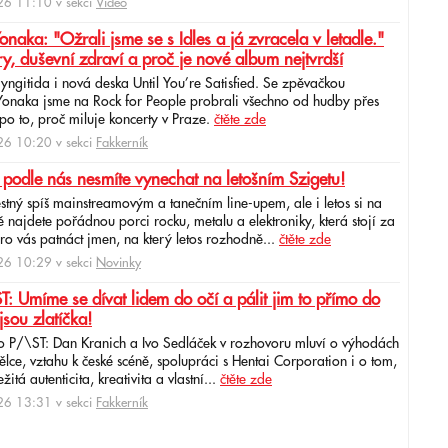
6 11:10 v sekci
Video
ka: "Ožrali jsme se s Idles a já zvracela v letadle."
ry, duševní zdraví a proč je nové album nejtvrdší
aryngitida i nová deska Until You’re Satisfied. Se zpěvačkou
 Yonaka jsme na Rock for People probrali všechno od hudby přes
po to, proč miluje koncerty v Praze.
čtěte zde
6 10:20 v sekci
Fakkerník
 podle nás nesmíte vynechat na letošním Szigetu!
ěstný spíš mainstreamovým a tanečním line-upem, ale i letos si na
najdete pořádnou porci rocku, metalu a elektroniky, která stojí za
ro vás patnáct jmen, na který letos rozhodně...
čtěte zde
6 10:29 v sekci
Novinky
: Umíme se dívat lidem do očí a pálit jim to přímo do
jsou zlatíčka!
o P/\ST: Dan Kranich a Ivo Sedláček v rozhovoru mluví o výhodách
ce, vztahu k české scéně, spolupráci s Hentai Corporation i o tom,
itá autenticita, kreativita a vlastní...
čtěte zde
6 13:31 v sekci
Fakkerník