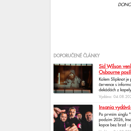
DONOR -
DOPORUČENÉ ČLÁNKY
Sid Wilson venk
Osbourne posíl
Kolem Slipknot je
července s informa
dekádách z kapely
Vydáno: 04.08.202
Insania vydává
Po prvním singlu 
podzim 2026, Insan
kopce bez brzd - po