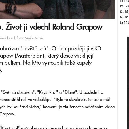
Čt 13.
Pá 14.
So 15.
Ne 06
Út 15.
. Život ji vdechl Roland Grapow
Redakce
| foto: Smile Music
hrávku "Jeviště snů". O den později ji v KD
pow (Masterplan), který desce vtiskl její
 pultem. Na křtu vystoupili také kapely
.
, "Svět za obzorem", "Krysí král" a "Dlaně". U posledního
ce střihl roli ve videoklipu: "Byla to skvělá zkušenost a měl
ych byl součástí videa," komentuje zkušenost s natáčením videa
 Grapow.
 "Krysí král" ukázal naopak českou historickou architekturu a