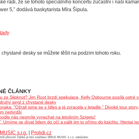
aké rádi, že se tohoto speciálního koncertu zúčastní i naši kama
er 5," dodává baskytarista Míra Šipula.
 tady
z chystané desky se můžete těšit na podzim tohoto roku.
NÉ ČLÁNKY
u ze Slipknot? Jim Root brzdí spekulace, Kelly Osbourne posílá ostré 
druhý singl z chystané desky
a: "Ožrali jsme se s Idles a já zvracela v letadle." Divoké tour story
m nejtvrdší
 podle nás nesmíte vynechat na letošním Szigetu!
 Umíme se dívat lidem do očí a pálit jim to přímo do ksichtu. Hentai jso
MUSIC s.r.o.
|
Prolidi.cz
četně převzetí článků je bez souhlasu SMILE MUSIC s.r.o. zakázáno.