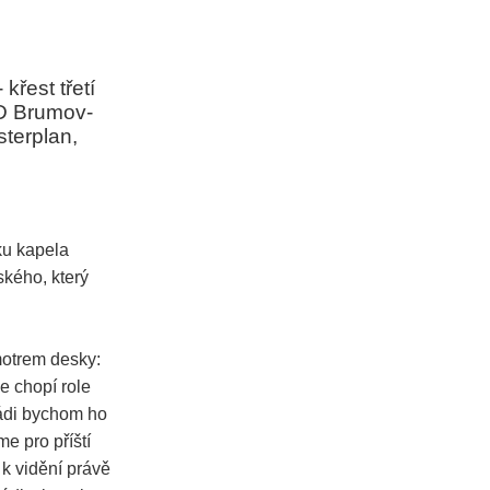
křest třetí
KD Brumov-
sterplan,
ku kapela
ského, který
motrem desky:
e chopí role
rádi bychom ho
e pro příští
k vidění právě