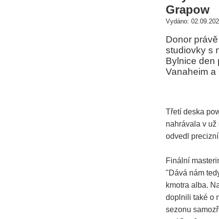
Grapow
Vydáno: 02.09.202
Donor právě 
studiovky s 
Bylnice den 
Vanaheim a 
Třetí deska po
nahrávala v už 
odvedl precizní
Finální master
"Dává nám tedy
kmotra alba. N
doplnili také o
sezonu samozře