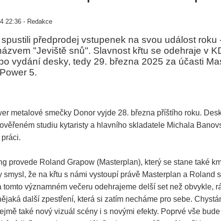
4 22:36 - Redakce
spustili předprodej vstupenek na svou událost roku - 
názvem "Jeviště snů". Slavnost křtu se odehraje v 
po vydání desky, tedy 29. března 2025 za účasti Ma
Power 5.
wer metalové smečky Donor vyjde 28. března příštího roku. Des
ověřeném studiu kytaristy a hlavního skladatele Michala Banov
 práci.
ing provede Roland Grapow (Masterplan), který se stane také k
 smysl, že na křtu s námi vystoupí právě Masterplan a Roland s
a tomto významném večeru odehrajeme delší set než obvykle, 
 nějaká další zpestření, která si zatím necháme pro sebe. Chystám
jmě také nový vizuál scény i s novými efekty. Poprvé vše bude 