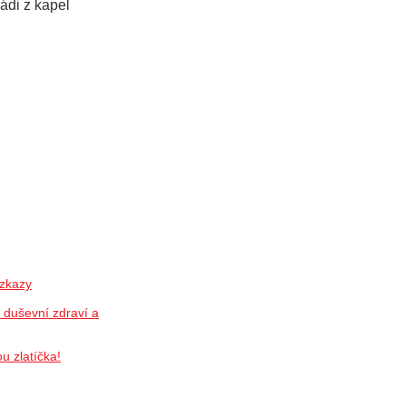
rádi z kapel
vzkazy
, duševní zdraví a
u zlatíčka!