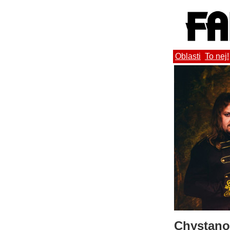
Oblasti
To nej!
Chystano