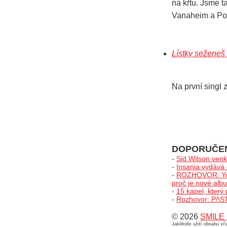
na křtu. Jsme t
Vanaheim a Pow
Lístky seženeš
Na první singl 
DOPORUČE
-
Sid Wilson venk
-
Insania vydává 
-
ROZHOVOR: Yonak
proč je nové albu
-
15 kapel, který
-
Rozhovor: P/\ST:
© 2026
SMILE 
Jakékoliv užití obsahu v