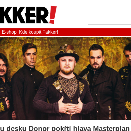
E-shop
Kde koupit Fakker!
u desku Donor pokřtí hlava Masterplan