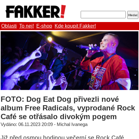
Oblasti
To nej!
E-shop
Kde koupit Fakker!
FOTO: Dog Eat Dog přivezli nové
album Free Radicals, vyprodané Rock
Café se otřásalo divokým pogem
Vydáno: 06.11.2023 20:09 - Michal Ivanega
Již před osmou hodinou večerní se Rock Café