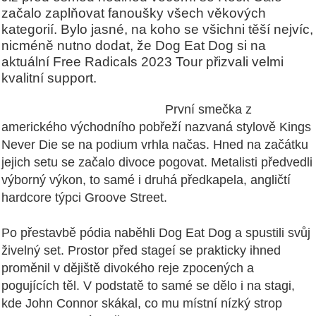
začalo zaplňovat fanoušky všech věkových
kategorií. Bylo jasné, na koho se všichni těší nejvíc,
nicméně nutno dodat, že Dog Eat Dog si na
aktuální Free Radicals 2023 Tour přizvali velmi
kvalitní support.
První smečka z
amerického východního pobřeží nazvaná stylově Kings
Never Die se na podium vrhla načas. Hned na začátku
jejich setu se začalo divoce pogovat. Metalisti předvedli
výborný výkon, to samé i druhá předkapela, angličtí
hardcore týpci Groove Street.
Po přestavbě pódia naběhli Dog Eat Dog a spustili svůj
živelný set. Prostor před stageí se prakticky ihned
proměnil v dějiště divokého reje zpocených a
pogujících těl. V podstatě to samé se dělo i na stagi,
kde John Connor skákal, co mu místní nízký strop