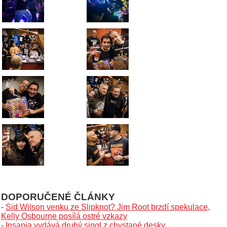
DOPORUČENÉ ČLÁNKY
-
Sid Wilson venku ze Slipknot? Jim Root brzdí spekulace,
Kelly Osbourne posílá ostré vzkazy
-
Insania vydává druhý singl z chystané desky