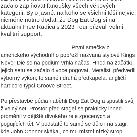
začalo zaplňovat fanoušky všech věkových
kategorií. Bylo jasné, na koho se všichni těší nejvíc,
nicméně nutno dodat, že Dog Eat Dog si na
aktuální Free Radicals 2023 Tour přizvali velmi
kvalitní support.
První smečka z
amerického východního pobřeží nazvaná stylově Kings
Never Die se na podium vrhla načas. Hned na začátku
jejich setu se začalo divoce pogovat. Metalisti předvedli
výborný výkon, to samé i druhá předkapela, angličtí
hardcore týpci Groove Street.
Po přestavbě pódia naběhli Dog Eat Dog a spustili svůj
živelný set. Prostor před stageí se prakticky ihned
proměnil v dějiště divokého reje zpocených a
pogujících těl. V podstatě to samé se dělo i na stagi,
kde John Connor skákal, co mu místní nízký strop