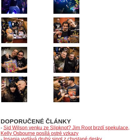
DOPORUČENÉ ČLÁNKY
-
Sid Wilson venku ze Slipknot? Jim Root brzdí spekulace,
Kelly Osbourne posílá ostré vzkazy
-
Insania vydává druhý singl z chystané desky