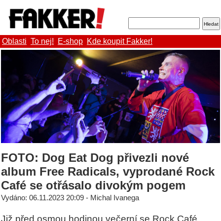
Oblasti
To nej!
E-shop
Kde koupit Fakker!
FOTO: Dog Eat Dog přivezli nové
album Free Radicals, vyprodané Rock
Café se otřásalo divokým pogem
Vydáno: 06.11.2023 20:09 - Michal Ivanega
Již před osmou hodinou večerní se Rock Café