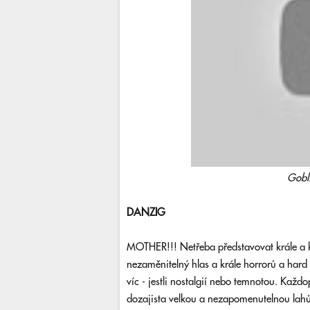
Gobl
DANZIG
MOTHER!!! Netřeba představovat krále a ku
nezaměnitelný hlas a krále horrorů a hard
víc - jestli nostalgií nebo temnotou. Kaž
dozajista velkou a nezapomenutelnou lah