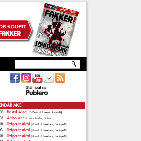
ENDÁŘ AKCÍ
Brutal Assault
08.
(Pevnost Josefov, Jaroměř)
Airbourne
08.
(Forum Karlín, Praha)
Sziget festival
08.
(Island of Freedom, Budapešť)
Sziget festival
08.
(Island of Freedom, Budapešť)
Sziget festival
08.
(Island of Freedom, Budapešť)