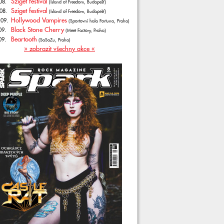
Sziget festival
08.
(Island of Freedom, Budapešť)
Sziget festival
08.
(Island of Freedom, Budapešť)
Hollywood Vampires
.09.
(Sportovní hala Fortuna, Praha)
Black Stone Cherry
09.
(Meet Factory, Praha)
Beartooth
09.
(SaSaZu, Praha)
» zobrazit všechny akce «