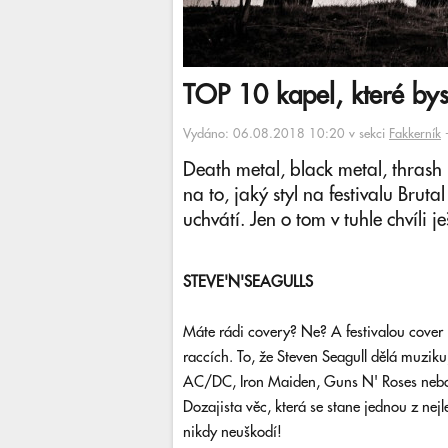
TOP 10 kapel, které byst
Vydáno: 06.08.2018 10:20 v sekci
Fakkerník
Death metal, black metal, thrash
na to, jaký styl na festivalu Bruta
uchvátí. Jen o tom v tuhle chvíli je
STEVE'N'SEAGULLS
Máte rádi covery? Ne? A festivalou cover k
raccích. To, že Steven Seagull dělá muziku,
AC/DC, Iron Maiden, Guns N' Roses nebo M
Dozajista věc, která se stane jednou z nej
nikdy neuškodí!