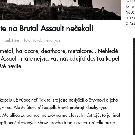
Pá 14.
So 15.
Ne 06
Út 15.
Čt 24.
e na Brutal Assault nečekali
-
Frank Fišer
| foto: Jakub Hendrych
 metal, hardcore, deathcore, metalcore... Nehledě
l Assault hltáte nejvíc, vás následující desítka kapel
ště nevíte.
apelu už vůbec ne? Tak to jste ještě neslyšeli o Stývnovi a jeho
 víme. Ale že Steve'n'Seagulls hravě přehrají klasiky typu
etallica za pomoci ne zrovna metalových nástrojů, to je jiná!
lepší neočekávaných show. Trocha toho slav-rock'n'rollu přece