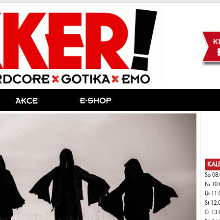
KAL
So 08.
Po 10.
Út 11.
St 12.
Čt 13.