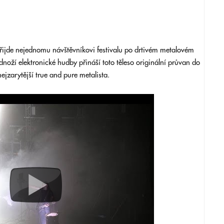
přijde nejednomu návštěvníkovi festivalu po drtivém metalovém
noží elektronické hudby přináší toto těleso originální průvan do
ejzarytější true and pure metalista.