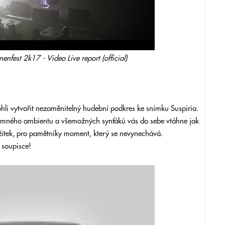
fest 2k17 - Video Live report (official)
ohli vytvořit nezaměnitelný hudební podkres ke snímku Suspiria.
temného ambientu a všemožných synťáků vás do sebe vtáhne jak
itek, pro pamětníky moment, který se nevynechává.
 soupisce!