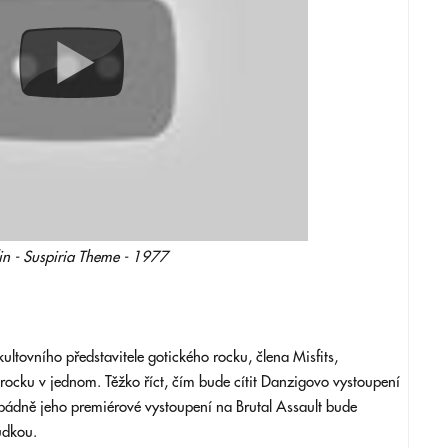
in - Suspiria Theme - 1977
ltovního představitele gotického rocku, člena Misfits,
 rocku v jednom. Těžko říct, čím bude cítit Danzigovo vystoupení
dopádně jeho premiérové vystoupení na Brutal Assault bude
ůdkou.