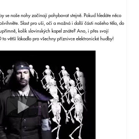
dby se naše nohy začínají pohybovat stejně. Pokud hledáte něco
ošvihněte. Slast pro uši, oči a možná i další části našeho těla, do
upřímně, kolik slovinských kapel znáte? Ano, i přes svojí
 to větší lákadlo pro všechny příznivce elektronické hudby!