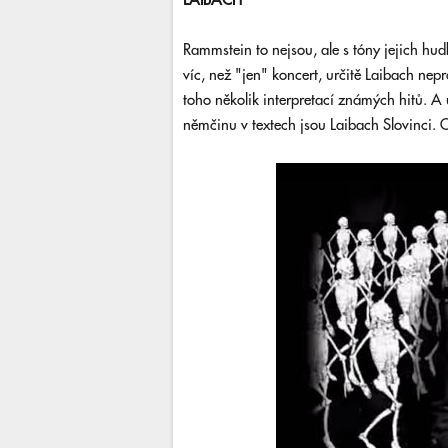
LAIBACH
Rammstein to nejsou, ale s tóny jejich hu
víc, než "jen" koncert, určitě Laibach nepr
toho několik interpretací známých hitů. A 
němčinu v textech jsou Laibach Slovinci. O