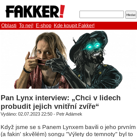
Oblasti
To nej!
E-shop
Kde koupit Fakker!
Pan Lynx interview: „Chci v lidech
probudit jejich vnitřní zvíře“
Vydáno: 02.07.2023 22:50 - Petr Adámek
Když jsme se s Panem Lynxem bavili o jeho prvním
(a fakin' skvělém) songu "Výlety do temnoty" byl to