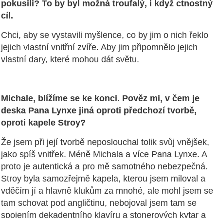
pokusili? To by byl možná troufalý, i když ctnostný
cíl.
Chci, aby se vystavili myšlence, co by jim o nich řeklo
jejich vlastní vnitřní zvíře. Aby jim připomnělo jejich
vlastní dary, které mohou dát světu.
Michale, blížíme se ke konci. Pověz mi, v čem je
deska Pana Lynxe jiná oproti předchozí tvorbě,
oproti kapele Stroy?
Že jsem při její tvorbě neposlouchal tolik svůj vnějšek,
jako spíš vnitřek. Méně Michala a více Pana Lynxe. A
proto je autentická a pro mě samotného nebezpečná.
Stroy byla samozřejmě kapela, kterou jsem miloval a
vděčím jí a hlavně klukům za mnohé, ale mohl jsem se
tam schovat pod angličtinu, nebojoval jsem tam se
spojením dekadentního klavíru a stonerových kytar a