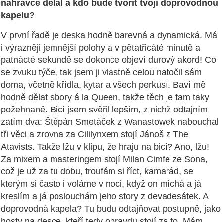
nahrávce dělal a kdo bude tvořit tvoji doprovodnou
kapelu?
V první řadě je deska hodně barevná a dynamická. Má
i výrazněji jemnější polohy a v pětatřicáté minutě a
patnácté sekundě se dokonce objeví durový akord! Co
se zvuku týče, tak jsem ji vlastně celou natočil sám
doma, včetně křídla, kytar a všech perkusí. Baví mě
hodně dělat sbory á la Queen, takže těch je tam taky
požehnaně. Bicí jsem svěřil lepším, z nichž odtajním
zatím dva: Štěpán Smetáček z Wanastowek nabouchal
tři věci a zrovna za Cililynxem stojí Jánoš z The
Atavists. Takže lžu v klipu, že hraju na bicí? Ano, lžu!
Za mixem a masteringem stojí Milan Cimfe ze Sona,
což je už za tu dobu, troufám si říct, kamarád, se
kterým si často i voláme v noci, když on míchá a já
kreslím a já poslouchám jeho story z devadesátek. A
doprovodná kapela? Tu budu odtajňovat postupně, jako
hosty na desce, kteří tedy opravdu stojí za to. Mám