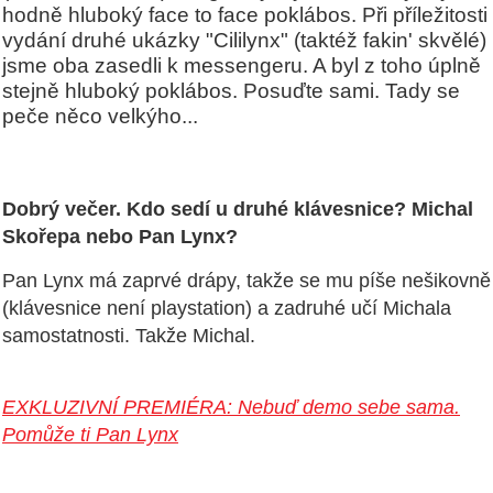
hodně hluboký face to face poklábos. Při příležitosti
vydání druhé ukázky "Cililynx" (taktéž fakin' skvělé)
jsme oba zasedli k messengeru. A byl z toho úplně
stejně hluboký poklábos. Posuďte sami. Tady se
peče něco velkýho...
Dobrý večer. Kdo sedí u druhé klávesnice? Michal
Skořepa nebo Pan Lynx?
Pan Lynx má zaprvé drápy, takže se mu píše nešikovně
(klávesnice není playstation) a zadruhé učí Michala
samostatnosti. Takže Michal.
EXKLUZIVNÍ PREMIÉRA: Nebuď demo sebe sama.
Pomůže ti Pan Lynx