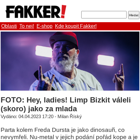
Oblasti
To nej!
E-shop
Kde koupit Fakker!
FOTO: Hey, ladies! Limp Bizkit váleli
(skoro) jako za mlada
Vydáno: 04.04.2023 17:20 - Milan Říský
Parta kolem Freda Dursta je jako dinosauři, co
nevymřeli. Nu-metal v jejich podání pořád kope a je