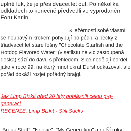
úplně fuk, že je přes dvacet let out. Po několika
odkladech to konečně předvedli ve vyprodaném
Foru Karlín.
S ležérnosti sobě vlastní
se houpavým krokem pohybují po pódiu a pecky z
třiadvacet let staré fošny "Chocolate Starfish and the
Hotdog Flavored Water" (v setlistu nejvíc zastoupená
deska) sází do davu s přehledem. Sice nedělají bordel
jako v roce 99, na který mnohokrát Durst odkazoval, ale
pořád dokáží rozjet pořádný brajgl.
Jak Limp Bizkit před 20 lety pobláznili celou g-g-
generaci
RECENZE: Limp Bizkit - Still Sucks
"Break Stuff", "Nookie", "My Generation" a další roky