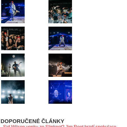
DOPORUČENÉ ČLÁNKY
-
Sid Wilson venku ze Slipknot? Jim Root brzdí spekulace,