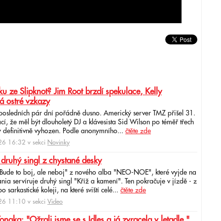
u ze Slipknot? Jim Root brzdí spekulace, Kelly
á ostré vzkazy
 posledních pár dní pořádně dusno. Americký server TMZ přišel 31.
cí, že měl být dlouholetý DJ a klávesista Sid Wilson po téměř třech
 definitivně vyhozen. Podle anonymního...
čtěte zde
6 16:32 v sekci
Novinky
 druhý singl z chystané desky
"Bude to boj, ale neboj" z nového alba "NEO-NOE", které vyjde na
ia servíruje druhý singl "Kříž a kamení". Ten pokračuje v jízdě - z
 sarkastické koleji, na které sviští celé...
čtěte zde
6 11:10 v sekci
Video
ka: "Ožrali jsme se s Idles a já zvracela v letadle."