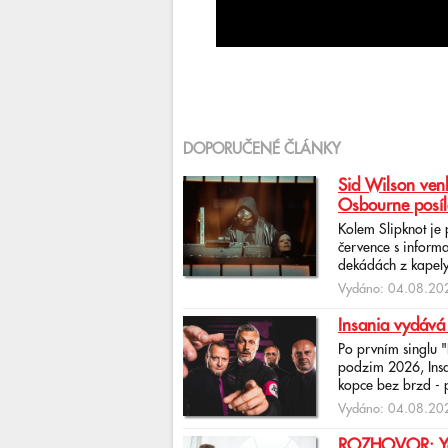
DOPORUČENÉ ČLÁNKY
Sid Wilson venk
Osbourne posíl
Kolem Slipknot je
července s informa
dekádách z kapely
Vydáno: 04.08.202
Insania vydává
Po prvním singlu 
podzim 2026, Insan
kopce bez brzd - po
Vydáno: 04.08.202
ROZHOVOR: Yona