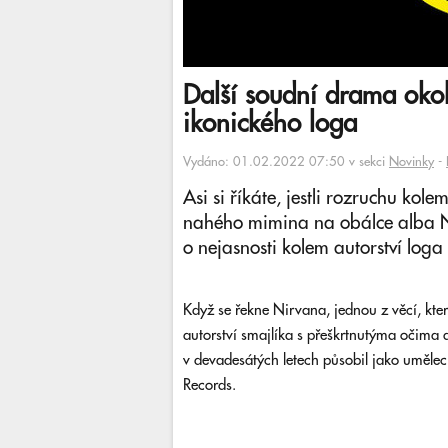
Další soudní drama okol
ikonického loga
Vydáno: 01.02.2022 07:50 v sekci
Novinky
-
Asi si říkáte, jestli rozruchu ko
nahého mimina na obálce alba Ne
o nejasnosti kolem autorství loga
Když se řekne Nirvana, jednou z věcí, kte
autorství smajlíka s přeškrtnutýma očima a
v devadesátých letech působil jako uměle
Records.