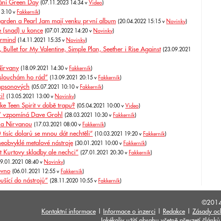
dání Green Day
(07.11.2023 14:34 v
Video
)
13:10 v
Fakkerník
)
garden a Pearl Jam mají venku první album
(20.04.2022 15:15 v
Novinky
)
 (snad) u konce
(07.01.2022 14:20 v
Novinky
)
ermind
(14.11.2021 15:35 v
Novinky
)
let for My Valentine, Simple Plan, Seether i Rise Against
(23.09.2021
 Nirvany
(18.09.2021 14:30 v
Fakkerník
)
slouchám ho rád“
(13.09.2021 20:15 v
Fakkerník
)
impsonových
(05.07.2021 10:10 v
Fakkerník
)
i!
(13.05.2021 13:00 v
Novinky
)
e Teen Spirit v době trapu?
(05.04.2021 10:00 v
Video
)
e,“ vzpomíná Dave Grohl
(28.03.2021 10:30 v
Fakkerník
)
s a Nirvanou
(17.03.2021 08:00 v
Fakkerník
)
isíc dolarů se mnou dát nechtěli“
(10.03.2021 19:20 v
Fakkerník
)
neobvyklé metalové nástroje
(30.01.2021 10:00 v
Fakkerník
)
t Kurtovy skladby ale nechci“
(27.01.2021 20:30 v
Fakkerník
)
19.01.2021 08:40 v
Novinky
)
ovno
(06.01.2021 12:55 v
Fakkerník
)
ušící do nástrojů“
(28.11.2020 10:55 v
Fakkerník
)
©201
Kontaktní informace
|
Informace o inzerci
|
Redakce
|
Zásady oc
Jakékoliv užití obsahu včetně převzetí člán