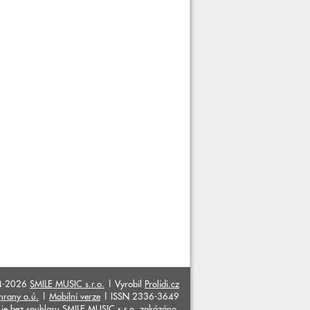
4-2026
SMILE MUSIC s.r.o.
| Vyrobil
Prolidi.cz
hrany o.ú.
|
Mobilní verze
| ISSN 2336-3649
ků je bez souhlasu SMILE MUSIC s.r.o. zakázáno.