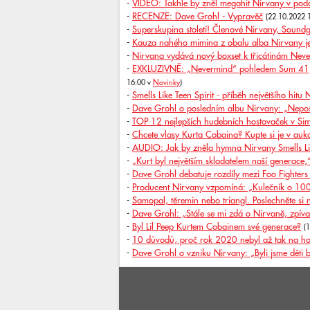
-
VIDEO: Takhle by zněl megahit Nirvany v po
-
RECENZE: Dave Grohl - Vypravěč
(22.10.2022 
-
Superskupina století! Členové Nirvany, Sound
-
Kauza nahého mimina z obalu alba Nirvany je
-
Nirvana vydává nový boxset k třicátinám Nev
-
EXKLUZIVNĚ: „Nevermind“ pohledem Sum 41, Bul
16:00 v
Novinky
)
-
Smells Like Teen Spirit - příběh největšího hitu
-
Dave Grohl o posledním albu Nirvany: „Nepo
-
TOP 12 nejlepších hudebních hostovaček v S
-
Chcete vlasy Kurta Cobaina? Kupte si je v aukc
-
AUDIO: Jak by zněla hymna Nirvany Smells Lik
-
„Kurt byl největším skladatelem naší generac
-
Dave Grohl debatuje rozdíly mezi Foo Fighter
-
Producent Nirvany vzpomíná: „Kulečník o 100 t
-
Samopal, těremin nebo triangl. Poslechněte si 
-
Dave Grohl: „Stále se mi zdá o Nirvaně, zpíva
-
Byl Lil Peep Kurtem Cobainem své generace?
(
-
10 důvodů, proč rok 2020 nebyl až tak na h
-
Dave Grohl o vzniku Nirvany: „Byli jsme děti b