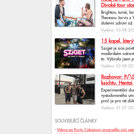
Divoké tour sto
Brighton, turné, l
Theresou Jarvis z
duševní zdraví až 
Vydáno: 03.08.202
15 kapel, který
Sziget je sice pov
maďarském ostrově 
to. Vybrala jsem p
Vydáno: 02.08.202
Rozhovor: P/\ST
ksichtu. Hentai 
Experimentální du
vystudovaného uměl
proč je pro ně důlež
Vydáno: 31.07.202
SOUVISEJÍCÍ ČLÁNKY
-
Vdova po Kurtu Cobainovi prozradila svůj nej