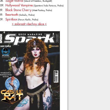
Sziget festival
08.
(Island of Freedom, Budapešť)
Hollywood Vampires
.09.
(Sportovní hala Fortuna, Praha)
Black Stone Cherry
09.
(Meet Factory, Praha)
Beartooth
09.
(SaSaZu, Praha)
Spiritbox
09.
(Forum Karlín, Praha)
» zobrazit všechny akce «