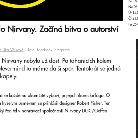
So 15.
Ne 06
Út 15.
Čt 24.
Pá 25.
o Nirvany. Začíná bitva o autorství
Eliška Válková
| foto: facebook interpreta
lem Nirvany nebylo už dost. Po tahanicích kolem
vermind tu máme další spor. Tentokrát se jedná
 kapely.
rá se každému okamžitě vybaví, je jejich ikonické logo. O
 kyselým úsměvem se přihlásil designer Robert Fisher. Ten
cký ředitel v nahrávací společnosti Nirvany DGC/Geffen