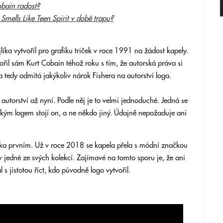
obain radost?
ells Like Teen Spirit v době trapu?
líka vytvořil pro grafiku triček v roce 1991 na žádost kapely.
ořil sám Kurt Cobain téhož roku s tím, že autorská práva si
a tedy odmítá jakýkoliv nárok Fishera na autorství loga.
k autorství až nyní. Podle něj je to velmi jednoduché. Jedná se
ckým logem stojí on, a ne někdo jiný. Údajně nepožaduje ani
leka prvním. Už v roce 2018 se kapela přela s módní značkou
v jedné ze svých kolekcí. Zajímavé na tomto sporu je, že ani
s jistotou říct, kdo původně logo vytvořil.