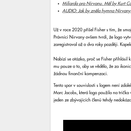
Miliarda pro Nirvanu. Měl by Kurt C
AUDIO: Jak by zněla hymna Nirvany Sm
Už v roce 2020 přišel Fisher s tím, že smaj
Právníci Nirvany ovšem tvrdí, že logo vytv
zaregistroval až o dva roky později. Kapel
Nabízí se otázka, proč se Fisher přihlásil 
mu pouze o to, aby se vědělo, že za ikoni
žádnou finanční kompenzaci.
Tento spor v souvislosti s logem není zda
Marc Jacobs, která logo použila na trička 
jeden ze zbývajících členů tehdy nedokázal 