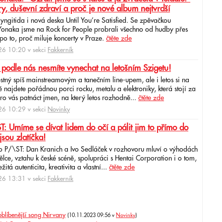
ry, duševní zdraví a proč je nové album nejtvrdší
aryngitida i nová deska Until You’re Satisfied. Se zpěvačkou
 Yonaka jsme na Rock for People probrali všechno od hudby přes
po to, proč miluje koncerty v Praze.
čtěte zde
6 10:20 v sekci
Fakkerník
 podle nás nesmíte vynechat na letošním Szigetu!
ěstný spíš mainstreamovým a tanečním line-upem, ale i letos si na
najdete pořádnou porci rocku, metalu a elektroniky, která stojí za
ro vás patnáct jmen, na který letos rozhodně...
čtěte zde
6 10:29 v sekci
Novinky
: Umíme se dívat lidem do očí a pálit jim to přímo do
jsou zlatíčka!
o P/\ST: Dan Kranich a Ivo Sedláček v rozhovoru mluví o výhodách
ce, vztahu k české scéně, spolupráci s Hentai Corporation i o tom,
itá autenticita, kreativita a vlastní...
čtěte zde
6 13:31 v sekci
Fakkerník
oblíbenější song Nirvany
(10.11.2023 09:56 v
Novinky
)