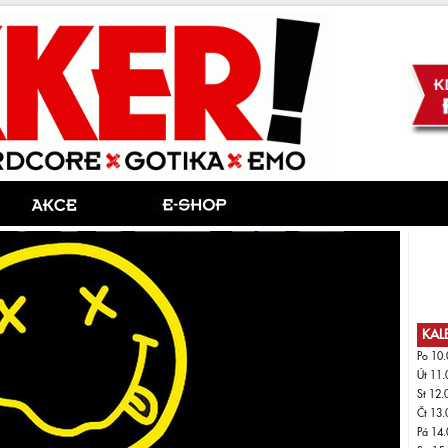
KAL
Po 10.
Út 11.
St 12.
Čt 13.
Pá 14.