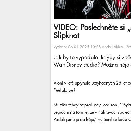
VIDEO: Poslechněte si „
Slipknot
Vydáno: 06.01.2025 10:58 v sekci
Video
-
Pe
Jak by to vypadalo, kdyby si zbě
Walt Disney studio? Možná nějak
Vloni v létě uplynulo úctyhodných 25 let o
Feel old yet?
Muziku tehdy napsal Joey Jordison. ""Byla 
Legrační na tom je, že v nahrávací společn
Poslali jsme je do háje," vyjádřil se kdysi 