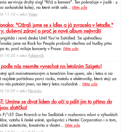
ia servíruje druhý singl "Kříž a kamení". Ten pokračuje v jízdě - z
 sarkastické koleji, na které sviští celé...
čtěte zde
6 11:10 v sekci
Video
ka: "Ožrali jsme se s Idles a já zvracela v letadle."
ry, duševní zdraví a proč je nové album nejtvrdší
aryngitida i nová deska Until You’re Satisfied. Se zpěvačkou
 Yonaka jsme na Rock for People probrali všechno od hudby přes
po to, proč miluje koncerty v Praze.
čtěte zde
6 10:20 v sekci
Fakkerník
 podle nás nesmíte vynechat na letošním Szigetu!
ěstný spíš mainstreamovým a tanečním line-upem, ale i letos si na
najdete pořádnou porci rocku, metalu a elektroniky, která stojí za
ro vás patnáct jmen, na který letos rozhodně...
čtěte zde
6 10:29 v sekci
Novinky
: Umíme se dívat lidem do očí a pálit jim to přímo do
jsou zlatíčka!
o P/\ST: Dan Kranich a Ivo Sedláček v rozhovoru mluví o výhodách
ce, vztahu k české scéně, spolupráci s Hentai Corporation i o tom,
itá autenticita, kreativita a vlastní...
čtěte zde