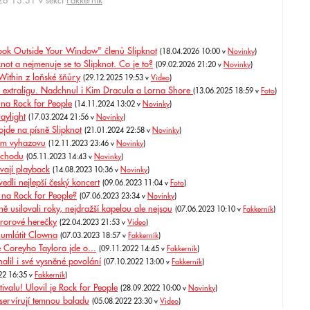
6 13:31 v sekci
Fakkerník
ok Outside Your Window" členů Slipknot
(18.04.2026 10:00 v
Novinky
)
knot a nejmenuje se to Slipknot. Co je to?
(09.02.2026 21:20 v
Novinky
)
Within z loňské šňůry
(29.12.2025 19:53 v
Video
)
oji extraligu. Nadchnul i Kim Dracula a Lorna Shore
(13.06.2025 18:59 v
Foto
)
í na Rock for People
(14.11.2024 13:02 v
Novinky
)
aylight
(17.03.2024 21:56 v
Novinky
)
jde na písně Slipknot
(21.01.2024 22:58 v
Novinky
)
vém vyhazovu
(12.11.2023 23:46 v
Novinky
)
ůchodu
(05.11.2023 14:43 v
Novinky
)
vají playback
(14.08.2023 10:36 v
Novinky
)
vedli nejlepší český koncert
(09.06.2023 11:04 v
Foto
)
 na Rock for People?
(07.06.2023 23:34 v
Novinky
)
ně usilovali roky, nejdražší kapelou ale nejsou
(07.06.2023 10:10 v
Fakkerník
)
ororové herečky
(22.04.2023 21:53 v
Video
)
o umlátit Clowna
(07.03.2023 18:57 v
Fakkerník
)
e Coreyho Taylora jde o...
(09.11.2022 14:45 v
Fakkerník
)
alil i své vysněné povolání
(07.10.2022 13:00 v
Fakkerník
)
22 16:35 v
Fakkerník
)
ivalu! Ulovil je Rock for People
(28.09.2022 10:00 v
Novinky
)
servírují temnou baladu
(05.08.2022 23:30 v
Video
)