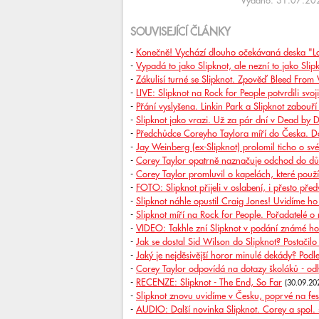
Vydáno: 31.07.202
SOUVISEJÍCÍ ČLÁNKY
-
Konečně! Vychází dlouho očekávaná deska "Lo
-
Vypadá to jako Slipknot, ale nezní to jako Slip
-
Zákulisí turné se Slipknot. Zpověď Bleed From 
-
LIVE: Slipknot na Rock for People potvrdili sv
-
Přání vyslyšena. Linkin Park a Slipknot zabouř
-
Slipknot jako vrazi. Už za pár dní v Dead by D
-
Předchůdce Coreyho Taylora míří do Česka. Do
-
Jay Weinberg (ex-Slipknot) prolomil ticho o s
-
Corey Taylor opatrně naznačuje odchod do d
-
Corey Taylor promluvil o kapelách, které použí
-
FOTO: Slipknot přijeli v oslabení, i přesto před
-
Slipknot náhle opustil Craig Jones! Uvidíme ho
-
Slipknot míří na Rock for People. Pořadatelé o 
-
VIDEO: Takhle zní Slipknot v podání známé h
-
Jak se dostal Sid Wilson do Slipknot? Postačil
-
Jaký je nejděsivější horor minulé dekády? Podl
-
Corey Taylor odpovídá na dotazy školáků - odh
-
RECENZE: Slipknot - The End, So Far
(30.09.20
-
Slipknot znovu uvidíme v Česku, poprvé na fest
-
AUDIO: Další novinka Slipknot. Corey a spol. 