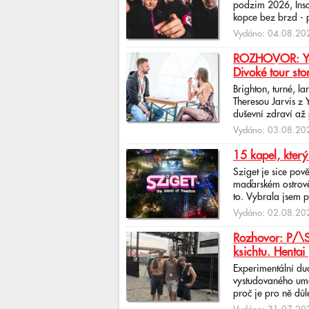
podzim 2026, Insan
kopce bez brzd - po
Vydáno: 04.08.202
ROZHOVOR: Yona
Divoké tour sto
Brighton, turné, l
Theresou Jarvis z
duševní zdraví až 
Vydáno: 03.08.202
15 kapel, který
Sziget je sice pov
maďarském ostrově 
to. Vybrala jsem p
Vydáno: 02.08.202
Rozhovor: P/\ST
ksichtu. Hentai 
Experimentální du
vystudovaného uměl
proč je pro ně důlež