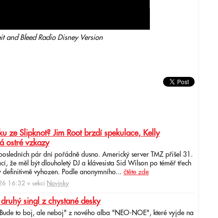
it and Bleed Radio Disney Version
u ze Slipknot? Jim Root brzdí spekulace, Kelly
á ostré vzkazy
 posledních pár dní pořádně dusno. Americký server TMZ přišel 31.
cí, že měl být dlouholetý DJ a klávesista Sid Wilson po téměř třech
 definitivně vyhozen. Podle anonymního...
čtěte zde
6 16:32 v sekci
Novinky
 druhý singl z chystané desky
"Bude to boj, ale neboj" z nového alba "NEO-NOE", které vyjde na