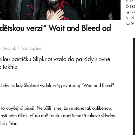
St 12.
Čt 13.
Pá 14.
So 15.
Ne 06
dětskou verzi“ Wait and Bleed od
tr Adámek
| foto: Slipknot
silou partičku Slipknot vzalo do parády slavné
 takhle.
d chvíle, kdy Slipknot vydali svůj první sing "Wait and Bleed".
to obyčejná píseň. Netušili jsme, že se stane tak oblíbenou.
osti nám říkali, ať na další desku napíšeme tři takové skladby.
Chris Fehn.