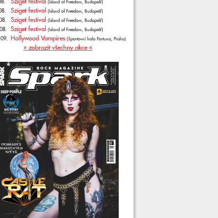
Sziget festival
08.
(Island of Freedom, Budapešť)
Sziget festival
08.
(Island of Freedom, Budapešť)
Sziget festival
08.
(Island of Freedom, Budapešť)
Sziget festival
08.
(Island of Freedom, Budapešť)
Hollywood Vampires
.09.
(Sportovní hala Fortuna, Praha)
» zobrazit všechny akce «