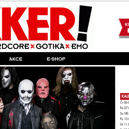
KAL
Čt 06.
Pá 07.
So 08.
Po 10.
Út 11.