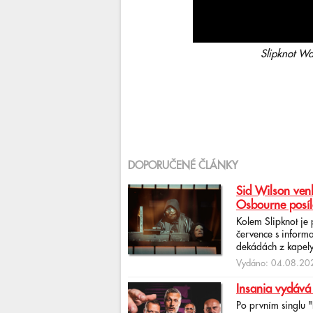
Slipknot Wa
DOPORUČENÉ ČLÁNKY
Sid Wilson venk
Osbourne posíl
Kolem Slipknot je
července s informa
dekádách z kapely
Vydáno: 04.08.202
Insania vydává
Po prvním singlu 