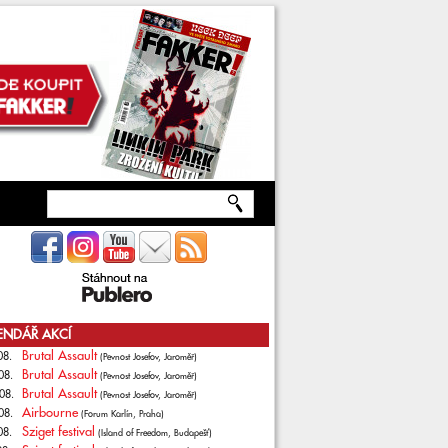
ENDÁŘ AKCÍ
Brutal Assault
08.
(Pevnost Josefov, Jaroměř)
Brutal Assault
08.
(Pevnost Josefov, Jaroměř)
Brutal Assault
08.
(Pevnost Josefov, Jaroměř)
Airbourne
08.
(Forum Karlín, Praha)
Sziget festival
08.
(Island of Freedom, Budapešť)