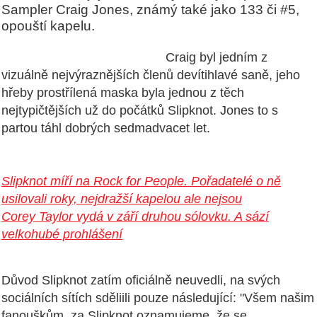
Sampler Craig Jones, známý také jako 133 či #5,
opouští kapelu.
Craig byl jedním z
vizuálně nejvýraznějších členů devítihlavé saně, jeho
hřeby prostřílená maska byla jednou z těch
nejtypičtějších už do počátků Slipknot. Jones to s
partou táhl dobrých sedmadvacet let.
Slipknot míří na Rock for People. Pořadatelé o ně
usilovali roky, nejdražší kapelou ale nejsou
Corey Taylor vydá v září druhou sólovku. A sází
velkohubé prohlášení
Důvod Slipknot zatím oficiálně neuvedli, na svých
sociálních sítích sděliili pouze následující: "Všem našim
fanouškům, za Slipknot oznamujeme, že se