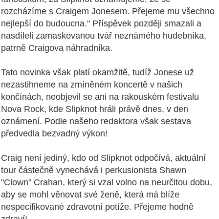
rozcházíme s Craigem Jonesem. Přejeme mu všechno
nejlepší do budoucna." Příspěvek později smazali a
nasdíleli zamaskovanou tvář neznámého hudebníka,
patrně Craigova náhradníka.
Tato novinka však platí okamžitě, tudíž Jonese už
nezastihneme na zmíněném koncertě v našich
končínách, neobjevil se ani na rakouském festivalu
Nova Rock, kde Slipknot hráli právě dnes, v den
oznámení. Podle našeho redaktora však sestava
předvedla bezvadný výkon!
Craig není jediný, kdo od Slipknot odpočívá, aktuální
tour částečně vynechává i perkusionista Shawn
"Clown" Crahan, který si vzal volno na neurčitou dobu,
aby se mohl věnovat své ženě, která má blíže
nespecifikované zdravotní potíže. Přejeme hodně