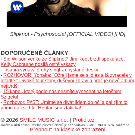
Slipknot - Psychosocial [OFFICIAL VIDEO] [HD]
DOPORUČENÉ ČLÁNKY
-
Sid Wilson venku ze Slipknot? Jim Root brzdí spekulace,
Kelly Osbourne posílá ostré vzkazy
-
Insania vydává druhý singl z chystané desky
-
ROZHOVOR: Yonaka: "Ožrali jsme se s Idles a já zvracela v
letadle." Divoké tour story, duševní zdraví a proč je nové album
nejtvrdší
-
15 kapel, který podle nás nesmíte vynechat na letošním
Szigetu!
-
Rozhovor: P/\ST: Umíme se dívat lidem do očí a pálit jim to
přímo do ksichtu. Hentai jsou zlatíčka!
© 2026
SMILE MUSIC s.r.o.
|
Prolidi.cz
Jakékoliv užití obsahu včetně převzetí článků je bez souhlasu SMILE MUSIC s.r.o. zakázáno.
Přepnout na klasické zobrazení