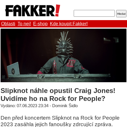
Oblasti
To nej!
E-shop
Kde koupit Fakker!
Slipknot náhle opustil Craig Jones!
Uvidíme ho na Rock for People?
Vydáno: 07.06.2023 23:34 - Dominik Šidlo
Den před koncertem Slipknot na Rock for People
2023 zasáhla jejich fanoušky zdrcující zpráva.