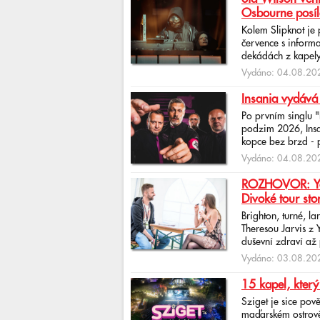
Osbourne posíl
Kolem Slipknot je
července s informa
dekádách z kapely
Vydáno: 04.08.202
Insania vydává
Po prvním singlu 
podzim 2026, Insan
kopce bez brzd - po
Vydáno: 04.08.202
ROZHOVOR: Yona
Divoké tour sto
Brighton, turné, l
Theresou Jarvis z
duševní zdraví až 
Vydáno: 03.08.202
15 kapel, který
Sziget je sice pov
maďarském ostrově 