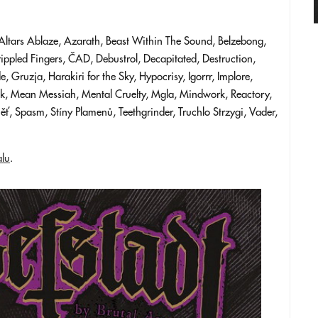
Altars Ablaze, Azarath, Beast Within The Sound, Belzebong,
ippled Fingers, ČAD, Debustrol, Decapitated, Destruction,
 Gruzja, Harakiri for the Sky, Hypocrisy, Igorrr, Implore,
duk, Mean Messiah, Mental Cruelty, Mgla, Mindwork, Reactory,
ěť, Spasm, Stíny Plamenů, Teethgrinder, Truchlo Strzygi, Vader,
alu
.