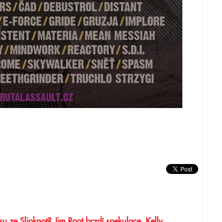
u ze Slipknot? Jim Root brzdí spekulace, Kelly