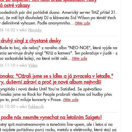
á ostré vzkazy
 posledních pár dní pořádně dusno. Americký server TMZ přišel 31.
cí, že měl být dlouholetý DJ a klávesista Sid Wilson po téměř třech
 definitivně vyhozen. Podle anonymního...
čtěte zde
6 16:32 v sekci
Novinky
 druhý singl z chystané desky
"Bude to boj, ale neboj" z nového alba "NEO-NOE", které vyjde na
ia servíruje druhý singl "Kříž a kamení". Ten pokračuje v jízdě - z
 sarkastické koleji, na které sviští celé...
čtěte zde
6 11:10 v sekci
Video
ka: "Ožrali jsme se s Idles a já zvracela v letadle."
ry, duševní zdraví a proč je nové album nejtvrdší
aryngitida i nová deska Until You’re Satisfied. Se zpěvačkou
 Yonaka jsme na Rock for People probrali všechno od hudby přes
po to, proč miluje koncerty v Praze.
čtěte zde
6 10:20 v sekci
Fakkerník
 podle nás nesmíte vynechat na letošním Szigetu!
ěstný spíš mainstreamovým a tanečním line-upem, ale i letos si na
najdete pořádnou porci rocku, metalu a elektroniky, která stojí za