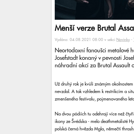
Menší verze Brutal Assa
Vydáno: 04.08.2021 08:00 v sekci
Novinky
-
Neortodoxní fanoušci metalové hud
Josefstadt konaný v pevnosti Jose
náhradní akcí za Brutal Assault
Už druhý rok je kvůli známým okolnostem vš
nevzdal. A tak vzhledem k restrikcím a sit
zmenšeného festivalu, pojmenovaného letos
Na dvou pódiích tu odehrají více než čtyři
ikony ze Švédska - melo deathmetalisté Hy
polská černá hvězda Mgla, němečtí thrash