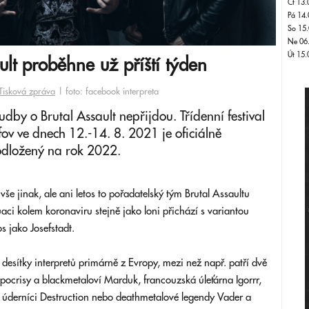
Čt 13.
Pá 14.
So 15.
Ne 06
Út 15.
ult proběhne už příští týden
Tisková zpráva
| foto: facebook interpreta
by o Brutal Assault nepřijdou. Třídenní festival
fov ve dnech 12.-14. 8. 2021 je oficiálně
 odložený na rok 2022.
e jinak, ale ani letos to pořadatelský tým Brutal Assaultu
uaci kolem koronaviru stejně jako loni přichází s variantou
 jako Josefstadt.
 desítky interpretů primárně z Evropy, mezi než např. patří dvě
pocrisy a blackmetaloví Marduk, francouzská úleťárna Igorrr,
 úderníci Destruction nebo deathmetalové legendy Vader a