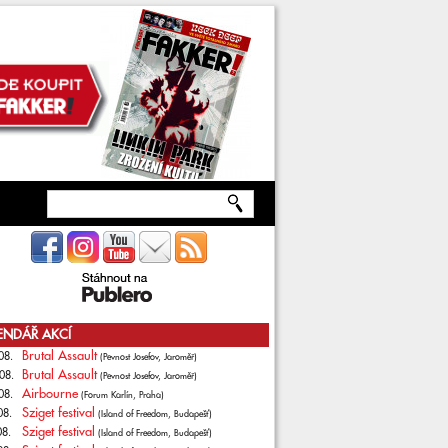
ENDÁŘ AKCÍ
Brutal Assault
08.
(Pevnost Josefov, Jaroměř)
Brutal Assault
08.
(Pevnost Josefov, Jaroměř)
Airbourne
08.
(Forum Karlín, Praha)
Sziget festival
08.
(Island of Freedom, Budapešť)
Sziget festival
08.
(Island of Freedom, Budapešť)