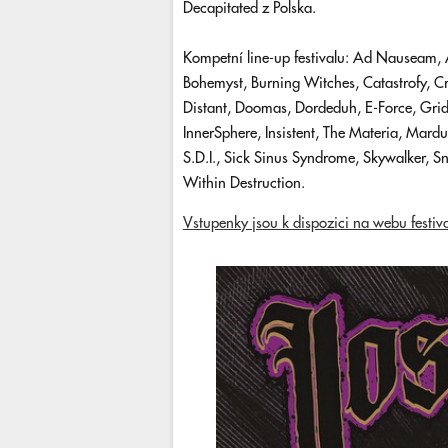
Decapitated z Polska.
Kompetní line-up festivalu: Ad Nauseam, 
Bohemyst, Burning Witches, Catastrofy, Cr
Distant, Doomas, Dordeduh, E-Force, Gride,
InnerSphere, Insistent, The Materia, Mar
S.D.I., Sick Sinus Syndrome, Skywalker, Sn
Within Destruction.
Vstupenky jsou k dispozici na webu festiv