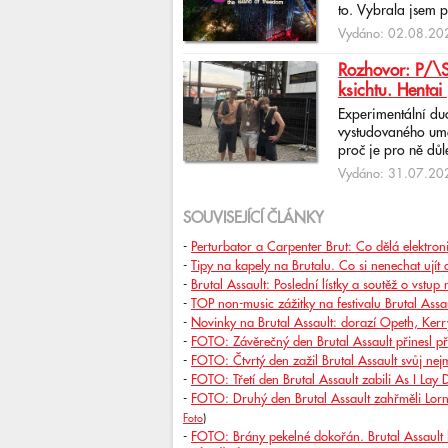
to. Vybrala jsem p
Vydáno: 02.08.202
Rozhovor: P/\ST
ksichtu. Hentai 
Experimentální du
vystudovaného uměl
proč je pro ně důlež
Vydáno: 31.07.202
SOUVISEJÍCÍ ČLÁNKY
-
Perturbator a Carpenter Brut: Co dělá elektro
-
Tipy na kapely na Brutalu. Co si nenechat ujít
-
Brutal Assault: Poslední lístky a soutěž o vstup
-
TOP non-music zážitky na festivalu Brutal Assa
-
Novinky na Brutal Assault: dorazí Opeth, Kerr
-
FOTO: Závěrečný den Brutal Assault přinesl př
-
FOTO: Čtvrtý den zažil Brutal Assault svůj nejmo
-
FOTO: Třetí den Brutal Assault zabili As I Lay D
-
FOTO: Druhý den Brutal Assault zahřměli Lorn
Foto
)
-
FOTO: Brány pekelné dokořán. Brutal Assault 