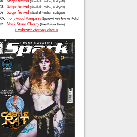
Sziget festival
08.
(Island of Freedom, Budapešť)
Sziget festival
08.
(Island of Freedom, Budapešť)
Sziget festival
08.
(Island of Freedom, Budapešť)
Hollywood Vampires
.09.
(Sportovní hala Fortuna, Praha)
Black Stone Cherry
09.
(Meet Factory, Praha)
» zobrazit všechny akce «