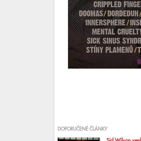
DOPORUČENÉ ČLÁNKY
Sid Wilson venk