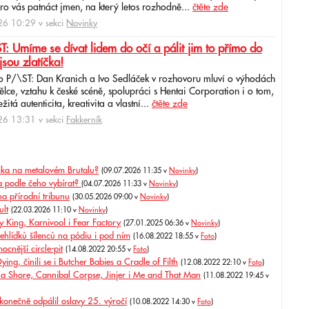
ro vás patnáct jmen, na který letos rozhodně...
čtěte zde
6 10:29 v sekci
Novinky
: Umíme se dívat lidem do očí a pálit jim to přímo do
jsou zlatíčka!
o P/\ST: Dan Kranich a Ivo Sedláček v rozhovoru mluví o výhodách
ce, vztahu k české scéně, spolupráci s Hentai Corporation i o tom,
itá autenticita, kreativita a vlastní...
čtěte zde
6 13:31 v sekci
Fakkerník
nika na metalovém Brutalu?
(09.07.2026 11:35 v
Novinky
)
 a podle čeho vybírat?
(04.07.2026 11:33 v
Novinky
)
 na přírodní tribunu
(30.05.2026 09:00 v
Novinky
)
ult
(22.03.2026 11:10 v
Novinky
)
y King, Karnivool i Fear Factory
(27.01.2025 06:36 v
Novinky
)
ehlídků šílenců na pódiu i pod ním
(16.08.2022 18:55 v
Foto
)
cnější circle-pit
(14.08.2022 20:55 v
Foto
)
ying, činili se i Butcher Babies a Cradle of Filth
(12.08.2022 22:10 v
Foto
)
a Shore, Cannibal Corpse, Jinjer i Me and That Man
(11.08.2022 19:45 v
konečně odpálil oslavy 25. výročí
(10.08.2022 14:30 v
Foto
)