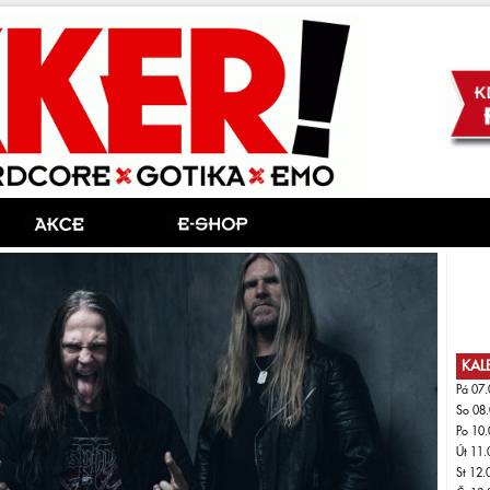
KAL
Pá 07.
So 08.
Po 10.
Út 11.
St 12.