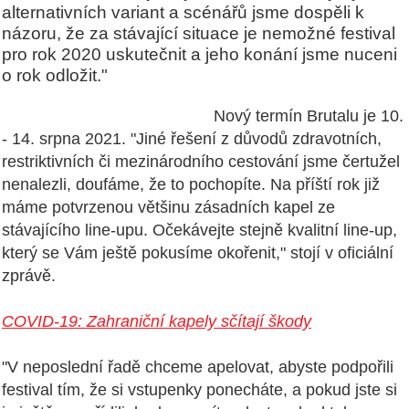
alternativních variant a scénářů jsme dospěli k
názoru, že za stávající situace je nemožné festival
pro rok 2020 uskutečnit a jeho konání jsme nuceni
o rok odložit."
Nový termín Brutalu je 10.
- 14. srpna 2021. "Jiné řešení z důvodů zdravotních,
restriktivních či mezinárodního cestování jsme čertužel
nenalezli, doufáme, že to pochopíte. Na příští rok již
máme potvrzenou většinu zásadních kapel ze
stávajícího line-upu. Očekávejte stejně kvalitní line-up,
který se Vám ještě pokusíme okořenit," stojí v oficiální
zprávě.
COVID-19: Zahraniční kapely sčítají škody
"V neposlední řadě chceme apelovat, abyste podpořili
festival tím, že si vstupenky ponecháte, a pokud jste si