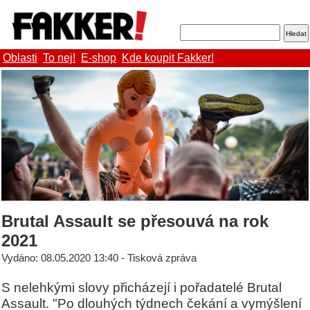
Oblasti
To nej!
E-shop
Kde koupit Fakker!
Brutal Assault se přesouvá na rok
2021
Vydáno: 08.05.2020 13:40 - Tisková zpráva
S nelehkými slovy přicházejí i pořadatelé Brutal
Assault. "Po dlouhých týdnech čekání a vymýšlení