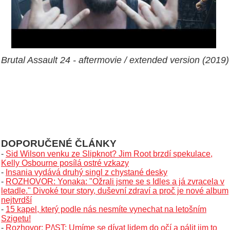
Brutal Assault 24 - aftermovie / extended version (2019)
DOPORUČENÉ ČLÁNKY
-
Sid Wilson venku ze Slipknot? Jim Root brzdí spekulace,
Kelly Osbourne posílá ostré vzkazy
-
Insania vydává druhý singl z chystané desky
-
ROZHOVOR: Yonaka: "Ožrali jsme se s Idles a já zvracela v
letadle." Divoké tour story, duševní zdraví a proč je nové album
nejtvrdší
-
15 kapel, který podle nás nesmíte vynechat na letošním
Szigetu!
-
Rozhovor: P/\ST: Umíme se dívat lidem do očí a pálit jim to