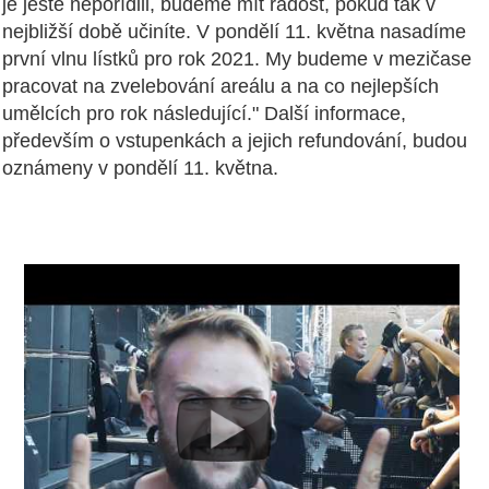
je ještě nepořídili, budeme mít radost, pokud tak v
nejbližší době učiníte. V pondělí 11. května nasadíme
první vlnu lístků pro rok 2021. My budeme v mezičase
pracovat na zvelebování areálu a na co nejlepších
umělcích pro rok následující." Další informace,
především o vstupenkách a jejich refundování, budou
oznámeny v pondělí 11. května.