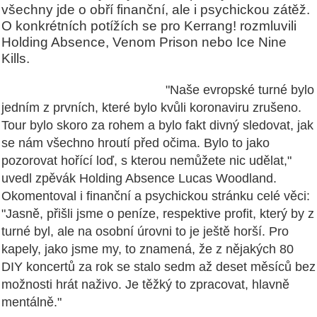
všechny jde o obří finanční, ale i psychickou zátěž.
O konkrétních potížích se pro Kerrang! rozmluvili
Holding Absence, Venom Prison nebo Ice Nine
Kills.
"Naše evropské turné bylo
jedním z prvních, které bylo kvůli koronaviru zrušeno.
Tour bylo skoro za rohem a bylo fakt divný sledovat, jak
se nám všechno hroutí před očima. Bylo to jako
pozorovat hořící loď, s kterou nemůžete nic udělat,"
uvedl zpěvák Holding Absence Lucas Woodland.
Okomentoval i finanční a psychickou stránku celé věci:
"Jasně, přišli jsme o peníze, respektive profit, který by z
turné byl, ale na osobní úrovni to je ještě horší. Pro
kapely, jako jsme my, to znamená, že z nějakých 80
DIY koncertů za rok se stalo sedm až deset měsíců bez
možnosti hrát naživo. Je těžký to zpracovat, hlavně
mentálně."