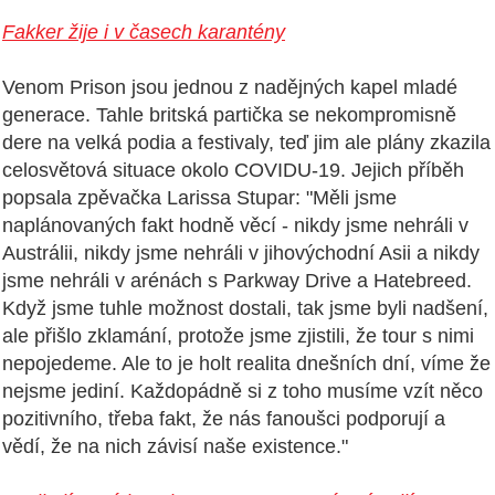
Fakker žije i v časech karantény
Venom Prison jsou jednou z nadějných kapel mladé
generace. Tahle britská partička se nekompromisně
dere na velká podia a festivaly, teď jim ale plány zkazila
celosvětová situace okolo COVIDU-19. Jejich příběh
popsala zpěvačka Larissa Stupar: "Měli jsme
naplánovaných fakt hodně věcí - nikdy jsme nehráli v
Austrálii, nikdy jsme nehráli v jihovýchodní Asii a nikdy
jsme nehráli v arénách s Parkway Drive a Hatebreed.
Když jsme tuhle možnost dostali, tak jsme byli nadšení,
ale přišlo zklamání, protože jsme zjistili, že tour s nimi
nepojedeme. Ale to je holt realita dnešních dní, víme že
nejsme jediní. Každopádně si z toho musíme vzít něco
pozitivního, třeba fakt, že nás fanoušci podporují a
vědí, že na nich závisí naše existence."