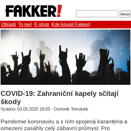
Oblasti
To nej!
E-shop
Kde koupit Fakker!
COVID-19: Zahraniční kapely sčítají
škody
Vydáno: 03.05.2020 18:05 - Dominik Tománek
Pandemie koronaviru a s ním spojená karanténa a
omezení zasáhly celý zábavní průmysl. Pro