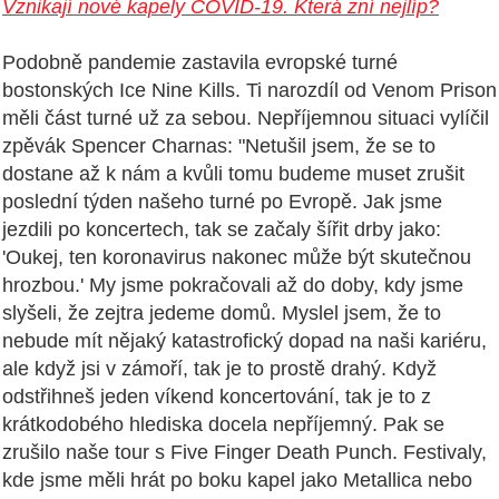
Vznikají nové kapely COVID-19. Která zní nejlíp?
Podobně pandemie zastavila evropské turné
bostonských Ice Nine Kills. Ti narozdíl od Venom Prison
měli část turné už za sebou. Nepříjemnou situaci vylíčil
zpěvák Spencer Charnas: "Netušil jsem, že se to
dostane až k nám a kvůli tomu budeme muset zrušit
poslední týden našeho turné po Evropě. Jak jsme
jezdili po koncertech, tak se začaly šířit drby jako:
'Oukej, ten koronavirus nakonec může být skutečnou
hrozbou.' My jsme pokračovali až do doby, kdy jsme
slyšeli, že zejtra jedeme domů. Myslel jsem, že to
nebude mít nějaký katastrofický dopad na naši kariéru,
ale když jsi v zámoří, tak je to prostě drahý. Když
odstřihneš jeden víkend koncertování, tak je to z
krátkodobého hlediska docela nepříjemný. Pak se
zrušilo naše tour s Five Finger Death Punch. Festivaly,
kde jsme měli hrát po boku kapel jako Metallica nebo