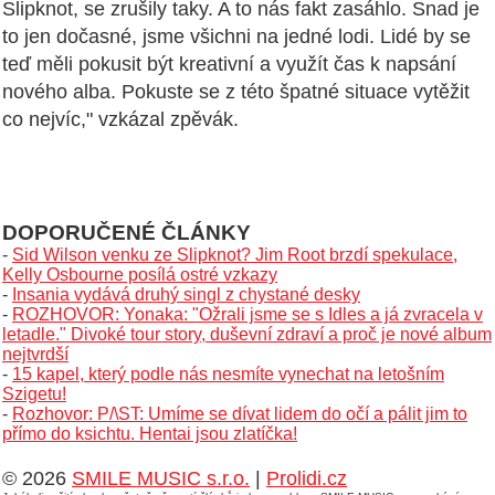
Slipknot, se zrušily taky. A to nás fakt zasáhlo. Snad je
to jen dočasné, jsme všichni na jedné lodi. Lidé by se
teď měli pokusit být kreativní a využít čas k napsání
nového alba. Pokuste se z této špatné situace vytěžit
co nejvíc," vzkázal zpěvák.
DOPORUČENÉ ČLÁNKY
-
Sid Wilson venku ze Slipknot? Jim Root brzdí spekulace,
Kelly Osbourne posílá ostré vzkazy
-
Insania vydává druhý singl z chystané desky
-
ROZHOVOR: Yonaka: "Ožrali jsme se s Idles a já zvracela v
letadle." Divoké tour story, duševní zdraví a proč je nové album
nejtvrdší
-
15 kapel, který podle nás nesmíte vynechat na letošním
Szigetu!
-
Rozhovor: P/\ST: Umíme se dívat lidem do očí a pálit jim to
přímo do ksichtu. Hentai jsou zlatíčka!
© 2026
SMILE MUSIC s.r.o.
|
Prolidi.cz