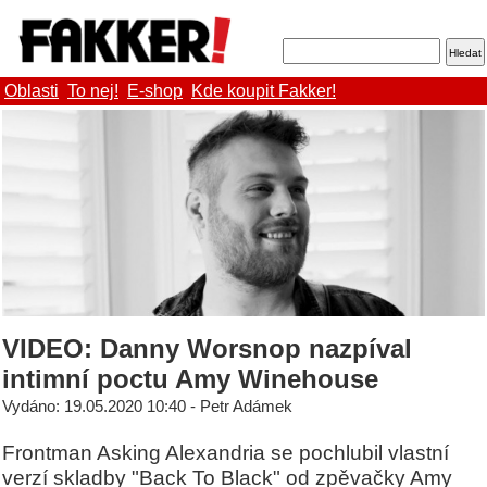
Oblasti
To nej!
E-shop
Kde koupit Fakker!
VIDEO: Danny Worsnop nazpíval
intimní poctu Amy Winehouse
Vydáno: 19.05.2020 10:40 - Petr Adámek
Frontman Asking Alexandria se pochlubil vlastní
verzí skladby "Back To Black" od zpěvačky Amy