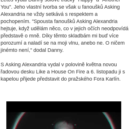
You". Jeho vlastní tvorba se však u fanoušků Asking
Alexandria ne vždy setkává s respektem a
pochopením. "Spousta fanoušků Asking Alexandria
hejtuje, když udělám něco, co v jejich očích neodpovídá
představě o mně. Díky těmto skladbám mi buď více
porozumí a naladí se na moji vlnu, anebo ne.
O ničem
jinémto není," dodal Danny.
S Asking Alexandria vydal v polovině května novou
řadovou desku Like a House On Fire a 6. listopadu ji s
kapelou přijede představit do pražského Fora Karlín.