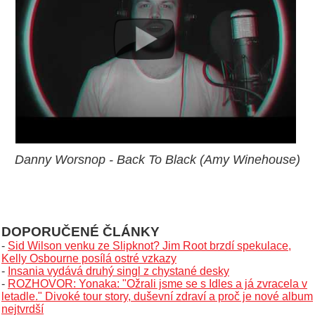
Danny Worsnop - Back To Black (Amy Winehouse)
DOPORUČENÉ ČLÁNKY
-
Sid Wilson venku ze Slipknot? Jim Root brzdí spekulace,
Kelly Osbourne posílá ostré vzkazy
-
Insania vydává druhý singl z chystané desky
-
ROZHOVOR: Yonaka: "Ožrali jsme se s Idles a já zvracela v
letadle." Divoké tour story, duševní zdraví a proč je nové album
nejtvrdší