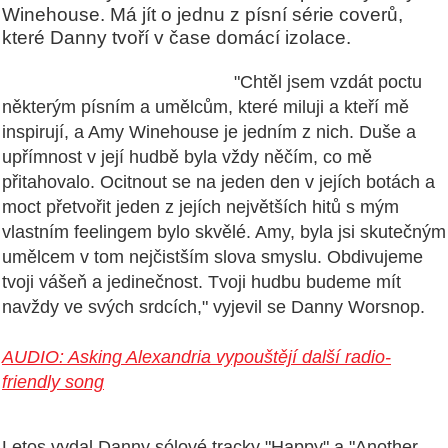
Winehouse. Má jít o jednu z písní série coverů,
které Danny tvoří v čase domácí izolace.
"Chtěl jsem vzdát poctu
některým písním a umělcům, které miluji a kteří mě
inspirují, a Amy Winehouse je jedním z nich.
Duše a
upřímnost v její hudbě byla vždy něčím, co mě
přitahovalo. Ocitnout se na jeden den v jejích botách a
moct přetvořit jeden z jejích největších hitů s mým
vlastním feelingem bylo skvělé.
Amy, byla jsi skutečným
umělcem v tom nejčistším slova smyslu.
Obdivujeme
tvoji vášeň a
jedinečnost.
Tvoji hudbu budeme mít
navždy ve svých srdcích," vyjevil se Danny Worsnop.
AUDIO: Asking Alexandria vypouštějí další radio-
friendly song
Letos vydal Danny sólové tracky "Happy" a "Another