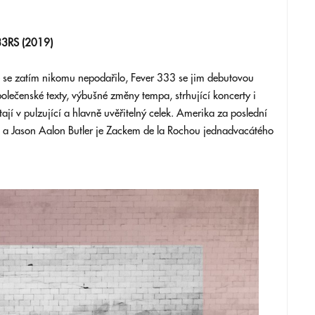
3RS (2019)
 se zatím nikomu nepodařilo, Fever 333 se jim debutovou
společenské texty, výbušné změny tempa, strhující koncerty i
jí v pulzující a hlavně uvěřitelný celek. Amerika za poslední
ru a Jason Aalon Butler je Zackem de la Rochou jednadvacátého