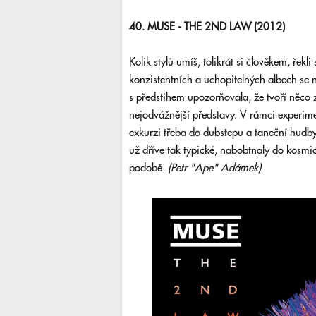
40. MUSE - THE 2ND LAW (2012)
Kolik stylů umíš, tolikrát si člověkem, řek
konzistentních a uchopitelných albech se 
s předstihem upozorňovala, že tvoří něco z
nejodvážnější představy. V rámci experime
exkurzi třeba do dubstepu a taneční hudb
už dříve tak typické, nabobtnaly do kosmic
podobě.
(Petr "Ape" Adámek)