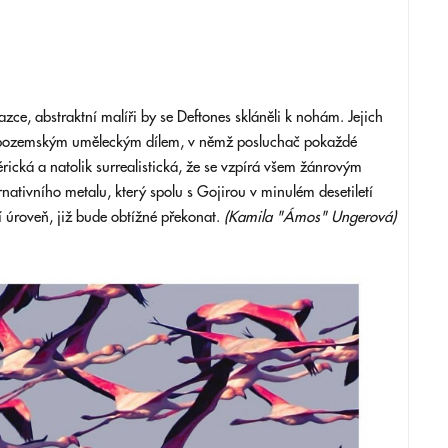
ce, abstraktní malíři by se Deftones skláněli k nohám. Jejich
adpozemským uměleckým dílem, v němž posluchač pokaždé
rická a natolik surrealistická, že se vzpírá všem žánrovým
rnativního metalu, který spolu s Gojirou v minulém desetiletí
í úroveň, již bude obtížné překonat.
(Kamila "Ámos" Ungerová)