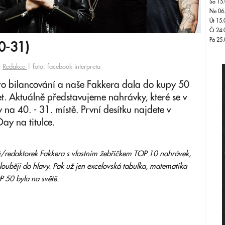
So 15.
Ne 06
Út 15.
Čt 24.
Pá 25.
40-31)
-
Redakce
| foto: facebook interpreta
 pro bilancování a naše Fakkera dala do kupy 50
let. Aktuálně představujeme nahrávky, které se v
na 40. - 31. místě. První desítku najdete v
ay na titulce.
/redaktorek Fakkera s vlastním žebříčkem TOP 10 nahrávek,
jhlouběji do hlavy. Pak už jen excelovská tabulka, matematika
P 50 byla na světě.