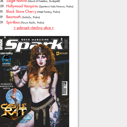
Sziget festival
08.
(Island of Freedom, Budapešť)
Hollywood Vampires
.09.
(Sportovní hala Fortuna, Praha)
Black Stone Cherry
09.
(Meet Factory, Praha)
Beartooth
09.
(SaSaZu, Praha)
Spiritbox
09.
(Forum Karlín, Praha)
» zobrazit všechny akce «