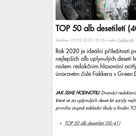
TOP 50 alb desetiletí (
Vydáno: 09.02.2020 18:55 v sekci
Fakkerník
Rok 2020 je ideální příležitostí
nejlepších alb uplynulých deseti 
našem redakčním hlasování ocitly 
únorovém čísle Fakkera s Green D
JAK JSME HODNOTILI:
Dvanáct redaktorů
které se za uplynulých deset let zaryly ne
prvního stupně základní školy a finální TO
TOP 50 alb desetiletí (50-41)