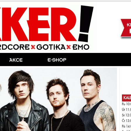
KAL
Po 10.
Út 11.
St 12.
Čt 13.
Pá 14.