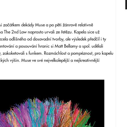
li si začátkem dekády Muse a po pěti žánrově relativně
na The 2nd Law naprosto urvali ze řetězu. Kapela sice už
cela odlišného od dosavadní tvorby, ale výsledek předčil i ty
ntování a posouvání hranic si Matt Bellamy a spol. udělali
y, zakoketovali s funkem. Rozmáchlost a pompéznost, pro kapelu
kých výšin. Muse ve své nejvelkolepější a nejkreativnější