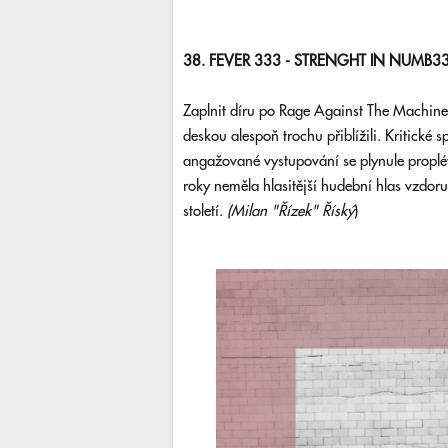
38. FEVER 333 - STRENGHT IN NUMB33
Zaplnit díru po Rage Against The Machine
deskou alespoň trochu přiblížili. Kritické 
angažované vystupování se plynule propléta
roky neměla hlasitější hudební hlas vzdo
století.
(Milan "Řízek" Říský
)