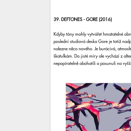
39. DEFTONES - GORE (2016)
Kdyby tóny mohly vytvářet hmatatelné obraz
poslední studiová deska Gore je totiž n
nalezne něco nového. Je burácivá, atmosfé
škatulkám. Do jisté míry ale vychází z alte
nepopíratelně obohatili a posunuli na vyšš