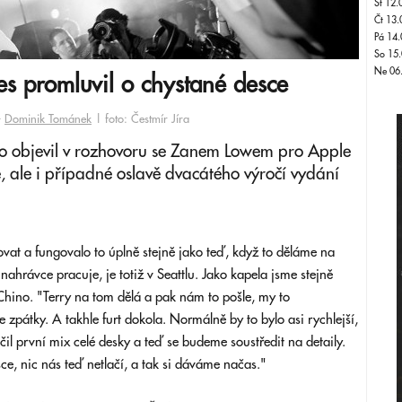
St 12.
Čt 13.
Pá 14.
So 15.
Ne 06
s promluvil o chystané desce
-
Dominik Tománek
| foto: Čestmír Jíra
 objevil v rozhovoru se Zanem Lowem pro Apple
e, ale i případné oslavě dvacátého výročí vydání
vat a fungovalo to úplně stejně jako teď, když to děláme na
nahrávce pracuje, je totiž v Seattlu. Jako kapela jsme stejně
i Chino. "Terry na tom dělá a pak nám to pošle, my to
pátky. A takhle furt dokola. Normálně by to bylo asi rychlejší,
čil první mix celé desky a teď se budeme soustředit na detaily.
ce, nic nás teď netlačí, a tak si dáváme načas."