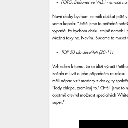
FOTO: Deftones ve Vídni - emoce na 
Nové desky bychom se měli dočkat ještě v 
sama kapela: "Ještě jsme to pořádně neřeši
vypadá, že bychom desku stejně nemohli p
Možná taky ne. Nevím. Budeme to muset v
TOP 50 alb desetiletí (20-11)
Vzhledem k tomu, že se blíží výročí třetího
začalo mluvit o jeho případném re-relasu. 
měli nápad vzít mastery z desky, ty společ
'Tady chlape, zremixuj to.' Chtěli jsme to 
opatrně otevřel možnost speciálních White
super."