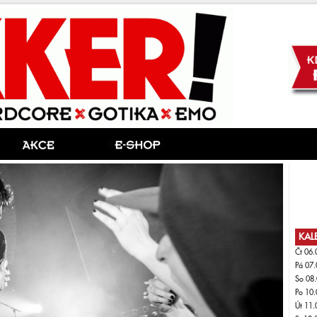
KAL
Čt 06.
Pá 07.
So 08.
Po 10.
Út 11.