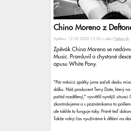
Chino Moreno z Deftone
Vydáno: 12.05.2020 15:20 v sekci
Fakkerník
Zpěvák Chino Moreno se nedávno
Music. Promluvil o chystané desc
opusu White Pony.
"Pár měsíců zpátky jsme začali desku mixo
dálku. Náš producent Terry Date, který na 
pořád rozdělený," vysvětlil nynější situac
zkontrolujeme a s poznámkama to pošleme z
ale takhle to funguje taky. Právě teď dokon
Takže volný čas využíváme k dělání na des