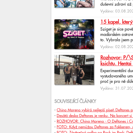
duševní zdraví až 
Vydáno: 03.08.202
15 kapel, který
Sziget je sice pov
maďarském ostrově 
to. Vybrala jsem p
Vydáno: 02.08.202
Rozhovor: P/\ST
ksichtu. Hentai 
Experimentální du
vystudovaného uměl
proč je pro ně důlež
Vydáno: 31.07.202
SOUVISEJÍCÍ ČLÁNKY
-
Chino Moreno vybírá nejlepší píseň Deftones p
-
Desátá deska Deftones je venku. Na koncert si 
-
ROZHOVOR: Chino Moreno - O Deftones i Cros
-
FOTO: Když nemůžou Deftones za Fakkerem, m
-
FOTO: Závěrečná palba na Rock im Park: Def