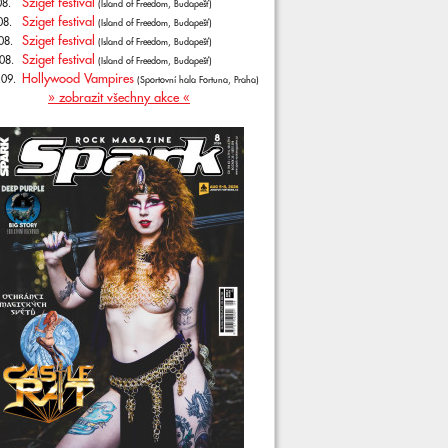
Sziget festival
08.
(Island of Freedom, Budapešť)
Sziget festival
08.
(Island of Freedom, Budapešť)
Sziget festival
08.
(Island of Freedom, Budapešť)
Sziget festival
08.
(Island of Freedom, Budapešť)
Hollywood Vampires
.09.
(Sportovní hala Fortuna, Praha)
» zobrazit všechny akce «