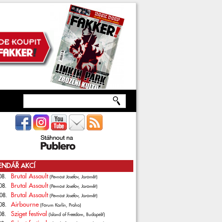
ENDÁŘ AKCÍ
Brutal Assault
08.
(Pevnost Josefov, Jaroměř)
Brutal Assault
08.
(Pevnost Josefov, Jaroměř)
Brutal Assault
08.
(Pevnost Josefov, Jaroměř)
Airbourne
08.
(Forum Karlín, Praha)
Sziget festival
08.
(Island of Freedom, Budapešť)