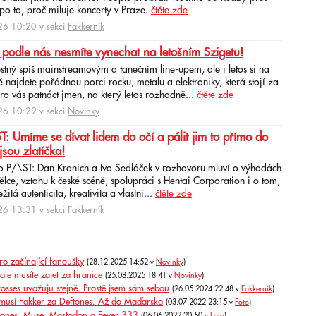
po to, proč miluje koncerty v Praze.
čtěte zde
6 10:20 v sekci
Fakkerník
 podle nás nesmíte vynechat na letošním Szigetu!
ěstný spíš mainstreamovým a tanečním line-upem, ale i letos si na
najdete pořádnou porci rocku, metalu a elektroniky, která stojí za
ro vás patnáct jmen, na který letos rozhodně...
čtěte zde
6 10:29 v sekci
Novinky
: Umíme se dívat lidem do očí a pálit jim to přímo do
jsou zlatíčka!
o P/\ST: Dan Kranich a Ivo Sedláček v rozhovoru mluví o výhodách
ce, vztahu k české scéně, spolupráci s Hentai Corporation i o tom,
itá autenticita, kreativita a vlastní...
čtěte zde
6 13:31 v sekci
Fakkerník
ro začínající fanoušky
(28.12.2025 14:52 v
Novinky
)
ale musíte zajet za hranice
(25.08.2025 18:41 v
Novinky
)
ses uvažuju stejně. Prostě jsem sám sebou
(26.05.2024 22:48 v
Fakkerník
)
usí Fakker za Deftones. Až do Maďarska
(03.07.2022 23:15 v
Foto
)
tones, Muse, Mastodon a Fever 333