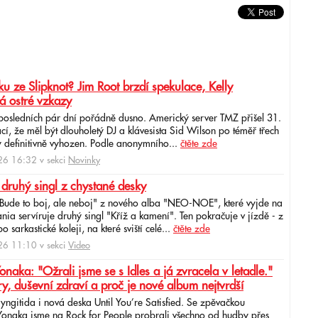
u ze Slipknot? Jim Root brzdí spekulace, Kelly
á ostré vzkazy
 posledních pár dní pořádně dusno. Americký server TMZ přišel 31.
cí, že měl být dlouholetý DJ a klávesista Sid Wilson po téměř třech
 definitivně vyhozen. Podle anonymního...
čtěte zde
6 16:32 v sekci
Novinky
 druhý singl z chystané desky
"Bude to boj, ale neboj" z nového alba "NEO-NOE", které vyjde na
ia servíruje druhý singl "Kříž a kamení". Ten pokračuje v jízdě - z
 sarkastické koleji, na které sviští celé...
čtěte zde
6 11:10 v sekci
Video
ka: "Ožrali jsme se s Idles a já zvracela v letadle."
ry, duševní zdraví a proč je nové album nejtvrdší
aryngitida i nová deska Until You’re Satisfied. Se zpěvačkou
 Yonaka jsme na Rock for People probrali všechno od hudby přes