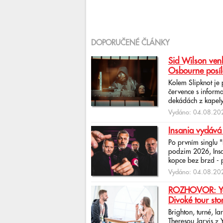
DOPORUČENÉ ČLÁNKY
Sid Wilson venk
Osbourne posíl
Kolem Slipknot je
července s informa
dekádách z kapely
Vydáno: 04.08.202
Insania vydává
Po prvním singlu 
podzim 2026, Insan
kopce bez brzd - po
Vydáno: 04.08.202
ROZHOVOR: Yona
Divoké tour sto
Brighton, turné, l
Theresou Jarvis z