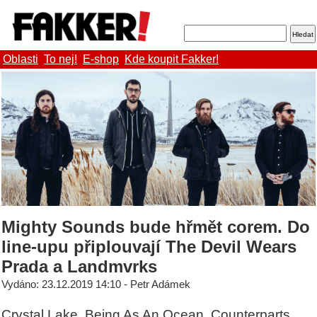
Oblasti
To nej!
E-shop
Kde koupit Fakker!
Mighty Sounds bude hřmět corem. Do
line-upu připlouvají The Devil Wears
Prada a Landmvrks
Vydáno: 23.12.2019 14:10 - Petr Adámek
Crystal Lake, Being As An Ocean, Counterparts,