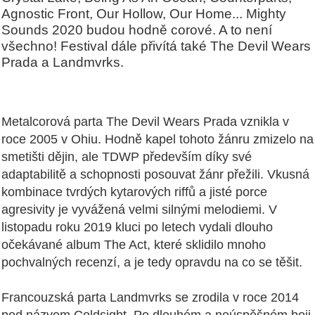
Agnostic Front, Our Hollow, Our Home... Mighty
Sounds 2020 budou hodně corové. A to není
všechno! Festival dále přivítá také The Devil Wears
Prada a Landmvrks.
Metalcorová parta The Devil Wears Prada vznikla v
roce 2005 v Ohiu. Hodně kapel tohoto žánru zmizelo na
smetišti dějin, ale TDWP především díky své
adaptabilitě a schopnosti posouvat žánr přežili. Vkusná
kombinace tvrdých kytarových riffů a jisté porce
agresivity je vyvážená velmi silnými melodiemi. V
listopadu roku 2019 kluci po letech vydali dlouho
očekávané album The Act, které sklidilo mnoho
pochvalných recenzí, a je tedy opravdu na co se těšit.
Francouzská parta Landmvrks se zrodila v roce 2014