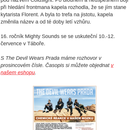
pod názvem Coldsight. Po dlouhém a neúspěšném boji
při hledání frontmana kapela rozhodla, že se jím stane
kytarista Florent. A byla to trefa na jistotu, kapela
změnila název a od té doby letí vzhůru.
16. ročník Mighty Sounds se se uskuteční 10.-12.
července v Táboře.
S The Devil Wears Prada máme rozhovor v
prosincovém čísle. Časopis si můžete objednat
v
našem eshopu
.