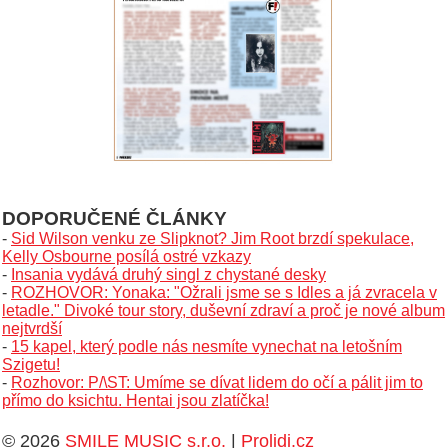
DOPORUČENÉ ČLÁNKY
-
Sid Wilson venku ze Slipknot? Jim Root brzdí spekulace,
Kelly Osbourne posílá ostré vzkazy
-
Insania vydává druhý singl z chystané desky
-
ROZHOVOR: Yonaka: "Ožrali jsme se s Idles a já zvracela v
letadle." Divoké tour story, duševní zdraví a proč je nové album
nejtvrdší
-
15 kapel, který podle nás nesmíte vynechat na letošním
Szigetu!
-
Rozhovor: P/\ST: Umíme se dívat lidem do očí a pálit jim to
přímo do ksichtu. Hentai jsou zlatíčka!
© 2026
SMILE MUSIC s.r.o.
|
Prolidi.cz